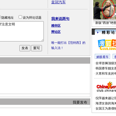
皇冠汽车
隐藏地址
设为辩论话题
我来说两句
新版“西游”绝
精华区
辩论区
精 彩 论
唯一能打出【范特西】的
输入法！
媚眼看车
·
全球首辆顶级
·
韩国赛车靓女
·
大胃和车友的
·
倪萍越来越让
我要发布
·
海漂女孩的海
·
女国王为唐僧