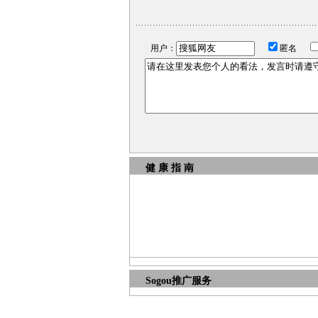
用户：
匿名
健 康 指 南
Sogou推广服务