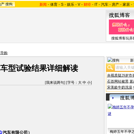
地产
搜狗
新闻
-
体育
-
S
-
娱乐
-
V
-
财经
-
IT
-
汽车
-
房产
-
家居
-
搜狐博客玩弄
你导购
新
二批车型试验结果详细解读
央视质疑29岁市
石首网站被黑
篡
[
我来说两句
] [字号：
大
中
小
]
宋美龄牛奶洗澡
梅婷五年不孕
众
汽车有限公司）