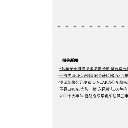
相关新闻
·
6款车安全碰撞测试结果出炉 皇冠得分
·
一汽丰田CROWN皇冠荣获C-NCAP五
·
测试结果公开发布 C-NCAP离公众越
·
不畏CNCAP当头一撞 东风标志307胸
·
2006十大事件 喜怒哀乐尽瞧车坛风云