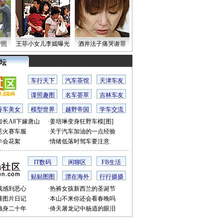
密照
王菲小女儿李嫣曝光
酒井法子痛哭谢罪
 坛
车行天下
汽车茶馆
天津车友
谍照趣图
名车荟萃
吉林车友
香车美女
模型世界
越野帝国
学车交流
加长A8下嫁唐山
·
姜培琳变身狂野车模[图]
惹火赛车服
·
关于汽车加油的一点经验
年会花絮
·
情绪低落时驾车要注意
IT数码
闲聊区
FB生活
贴贴图图
漂在海外
行行摄摄
我感到恶心
·
热裤女孩新西兰的圣诞节
滩图片日记
·
本山不来你还会看春晚吗
独身二十年
·
倚天屠龙记中杨逍的眼泪