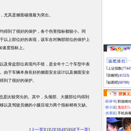
，尤其是侧面碰撞最为突出。
得到了很好的保护，各个伤害指标都较小。同
于以上部位好的表现，该车在对胸部部位的保护上
加速度指标上。
说 吧 排 行
及骨盆部位表现均不错，是全年十二个车型中表
上证指数
(7744
分。由于车辆本身良好的侧面安全设计以及侧面安全
苏醒吧
(41523)
得到了很好的保护。
贴图吧
(68789)
也是比较突出的。其中，头颈部、大腿部位均得到
·
听评书
|
郭德纲
移以及驾驶员侧的小腿压缩力两个指标稍有欠缺。
·
听小说
|
鬼吹灯1
·
共享区
|
手机病
[
上一页
][
1
][
2
][
3
][
4
][5][
6
][
下一页
]