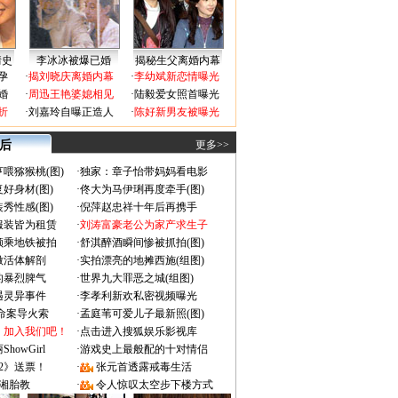
情史
李冰冰被爆已婚
揭秘生父离婚内幕
孕
·
揭刘晓庆离婚内幕
·
李幼斌新恋情曝光
婚
·
周迅王艳婆媳相见
·
陆毅爱女照首曝光
折
·
刘嘉玲自曝正造人
·
陈好新男友被曝光
 后
更多>>
喂猕猴桃(图)
·
独家：章子怡带妈妈看电影
好身材(图)
·
佟大为马伊琍再度牵手(图)
秀性感(图)
·
倪萍赵忠祥十年后再携手
服装皆为租赁
·
刘涛富豪老公为家产求生子
颜乘地铁被拍
·
舒淇醉酒瞬间惨被抓拍(图)
做活体解剖
·
实拍漂亮的地摊西施(组图)
的暴烈脾气
·
世界九大罪恶之城(组图)
遇灵异事件
·
李孝利新欢私密视频曝光
成命案导火索
·
孟庭苇可爱儿子最新照(图)
：加入我们吧！
·
点击进入搜狐娱乐影视库
owGirl
·
游戏史上最般配的十对情侣
2》送票！
·
张元首透露戒毒生活
湘胎教
·
令人惊叹太空步下楼方式