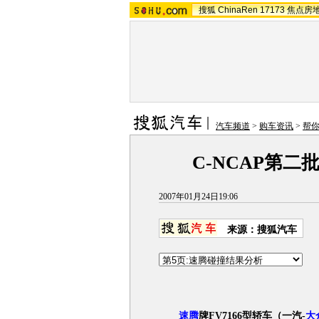
搜狐
ChinaRen
17173
焦点房
汽车频道
>
购车资讯
>
帮
C-NCAP第
2007年01月24日19:06
来源：搜狐汽车
速腾
牌FV7166型轿车（一汽-
大