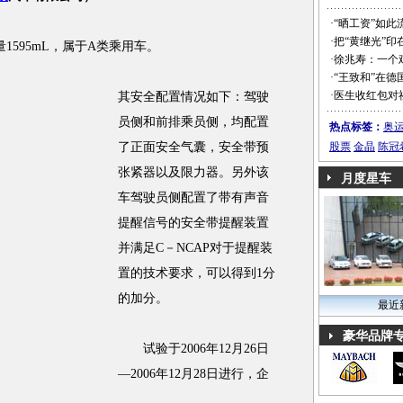
·
“晒工资”如此
·
把“黄继光”印
1595mL，属于A类乘用车。
·
徐兆寿：一个
·
“王致和”在德
·
医生收红包对
其安全配置情况如下：驾驶
员侧和前排乘员侧，均配置
热点标签：
奥
了正面安全气囊，安全带预
股票
金晶
陈冠
张紧器以及限力器。另外该
月度星车
车驾驶员侧配置了带有声音
提醒信号的安全带提醒装置
并满足C－NCAP对于提醒装
置的技术要求，可以得到1分
的加分。
最近
豪华品牌
试验于2006年12月26日
—2006年12月28日进行，企