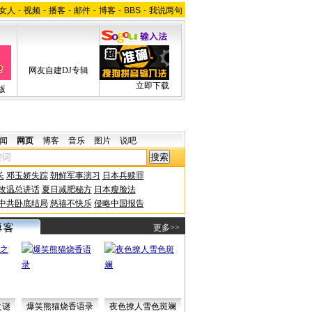
女人
-
视频
-
播客
-
邮件
-
博客
-
BBS
-
我说两句
网友自建DJ专辑
立即下载
版
闻
网页
博客
音乐
图片
说吧
长
邓玉娇失踪
朝鲜军事演习
日本兵赎罪
改温总讲话
夏日减肥秘方
日本瘦脸法
中共卧底结局
慈禧不快乐
侵略中国报告
更多>>
之谜
爆笑熊猫烧香语录
夜色撩人雪色斑斓