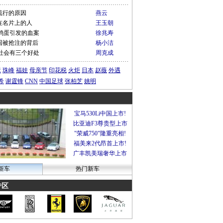
流行的原因
燕云
在名片上的人
王玉朝
鸡蛋引发的血案
徐兆寿
国被抢注的背后
杨小洁
社会有三个好处
周克成
运
珠峰
福娃
母亲节
印花税
火炬
日本
赵薇
外遇
希
谢霆锋
CNN
中国足球
张柏芝
姚明
宝马530Li中国上市!
比亚迪F3尊贵型上市
"荣威750"隆重亮相!
福美来2代昂首上市!
广丰凯美瑞奢华上市
新车
热门新车
专区