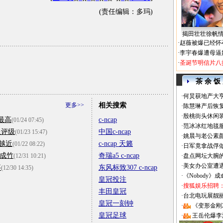
(责任编辑：多玛)
揭田壮壮徐帆
·
赵薇被爆已经怀
·
李宇春爆遭母逼
·
圣诞节明信片八
茶 余 饭
·
何炅获地产大亨
更多>>
相关搜索
·
陈慧琳产后恢复
·
殷桃街头休闲装
最高
c-ncap
(01/24 07:45)
·
范冰冰红地毯
星评级
中国c-ncap
(01/23 15:47)
·
姚晨与老公素
来越近
c-ncap 天籁
(01/22 08:22)
·
日军竟拿战俘
有成竹
奇瑞a5 c-ncap
(12/31 10:21)
·
盘点网坛大腕
·
美女办公室遭
事
东风标致307 c-ncap
(12/30 14:35)
·
《Nobody》
皇冠投注
·
搜狐娱乐招聘
丰田皇冠
·
台北电玩展靓丽Sh
皇冠一刻钟
·
《变形金刚
皇冠足球
·
王岳伦爆李