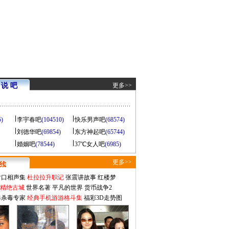
说 吧
更多>>
5)
李宇春吧
(104510)
快乐男声吧
(68574)
刘德华吧
(69854)
东方神起吧
(65744)
婚姻吧
(78544)
37℃女人吧
(6985)
更多>>
对口相声集
杜拉拉升职记
张震讲故事
红楼梦
-精绝古城
世界名著
平凡的世界
货币战争2
毒杀毒专家
经典手机游游格斗集
福彩3D走势图