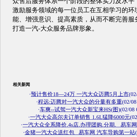
众售后服务体系一个阶段的整体实力及水平
激励服务领域的每一位员工在互相学习的环
能、增强意识、提高素质，从而不断完善服
打造一汽-大众服务品牌形象。
相关新闻
·
预计售价18—24万 一汽大众迈腾5月上市
(02
·
程远:迈腾对一汽大众的分量有多重
(02/08
·
车爽--试驾一汽大众新宝来HS(图)
(02/08 
·
一汽大众高尔夫订单销售 1.6L猛降6000元
(02
·
一汽大众全系降价.4s店.办理团购.分期. _易车网
·
金猪一汽大众送红包 _易车网 汽车导购第一站