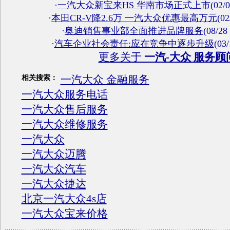
·
一汽大众新宝来HS 华南市场正式上市
(02/
·
本田CR-V降2.6万 一汽大众优惠最高万元
(02
·
奥迪销售事业部全面推进品牌服务
(08/28
·
汽车企业社会责任:应在竞争中逐步升级
(03/
更多关于
一汽-大众 服务顾
一汽大众 金融服务
相关搜索：
一汽大众服务电话
一汽大众售后服务
一汽大众维修服务
一汽大众
一汽大众迈腾
一汽大众汽车
一汽大众捷达
北京一汽大众4s店
一汽大众宝来价格