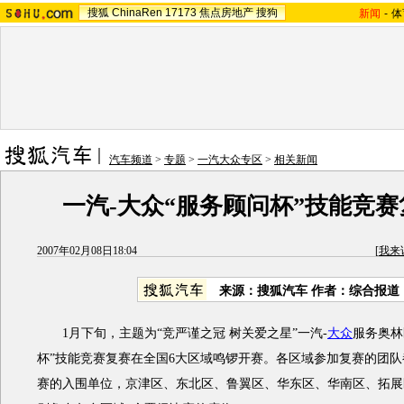
搜狐
ChinaRen
17173
焦点房地产
搜狗
新闻
-
体
汽车频道
>
专题
>
一汽大众专区
>
相关新闻
一汽-大众“服务顾问杯”技能竞
2007年02月08日18:04
[
我来
来源：搜狐汽车 作者：综合报道
1月下旬，主题为“竞严谨之冠 树关爱之星”一汽-
大众
服务奥林
杯”技能竞赛复赛在全国6大区域鸣锣开赛。各区域参加复赛的团
赛的入围单位，京津区、东北区、鲁翼区、华东区、华南区、拓展