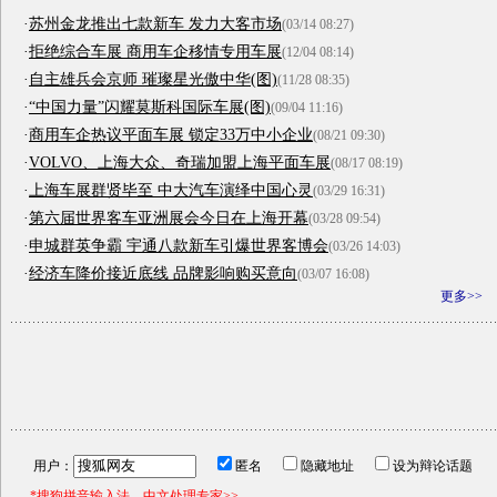
·
苏州金龙推出七款新车 发力大客市场
(03/14 08:27)
·
拒绝综合车展 商用车企移情专用车展
(12/04 08:14)
·
自主雄兵会京师 璀璨星光傲中华(图)
(11/28 08:35)
·
“中国力量”闪耀莫斯科国际车展(图)
(09/04 11:16)
·
商用车企热议平面车展 锁定33万中小企业
(08/21 09:30)
·
VOLVO、上海大众、奇瑞加盟上海平面车展
(08/17 08:19)
·
上海车展群贤毕至 中大汽车演绎中国心灵
(03/29 16:31)
·
第六届世界客车亚洲展会今日在上海开幕
(03/28 09:54)
·
申城群英争霸 宇通八款新车引爆世界客博会
(03/26 14:03)
·
经济车降价接近底线 品牌影响购买意向
(03/07 16:08)
更多>>
用户：
匿名
隐藏地址
设为辩论话题
*搜狗拼音输入法，中文处理专家>>