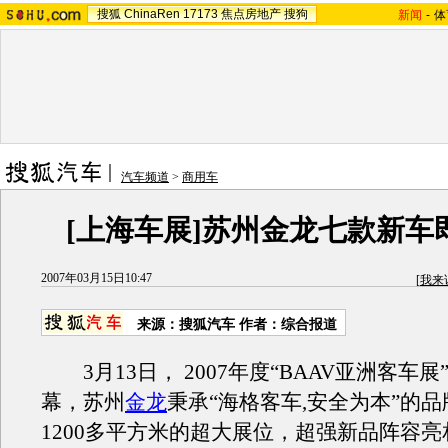
搜狐
ChinaRen
17173
焦点房地产
搜狗
新闻
-
体
汽车频道
>
商用车
[上海车展]苏州金龙七款新车
2007年03月15日10:47
[
我来
来源：搜狐汽车 作者：综合报道
3月13日， 2007年度“BAAV亚洲客车展
幕，苏州
金龙
秉承“海格客车,安全为本”的
1200多平方米的超大展位，超强新品阵容