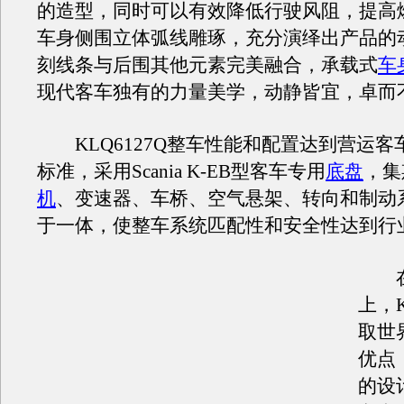
的造型，同时可以有效降低行驶风阻，提高
车身侧围立体弧线雕琢，充分演绎出产品的
刻线条与后围其他元素完美融合，承载式
车
现代客车独有的力量美学，动静皆宜，卓而
KLQ6127Q整车性能和配置达到营运客
标准，采用Scania K-EB型客车专用
底盘
，集
机
、变速器、车桥、空气悬架、转向和制动
于一体，使整车系统匹配性和安全性达到行
在
上，K
取世
优点
的设