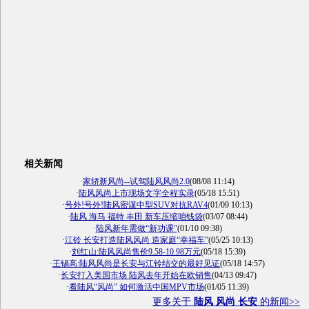
相关新闻
·
家轿新风尚--试驾陆风风尚2.0
(08/08 11:14)
·
陆风风尚上市现场文字全程实录
(05/18 15:51)
·
号外!号外!陆风密谋中型SUV对抗RAV4
(01/09 10:13)
·
陆风 海马 福特 丰田 新车压缩咱钱袋
(03/07 08:44)
·
陆风新年需做“新功课”
(01/10 09:38)
·
江铃 长安打造陆风风尚 造家庭“幸福车”
(05/25 10:13)
·
刘红山:陆风风尚售价9.58-10.98万元
(05/18 15:39)
·
王锡高:陆风风尚是长安与江铃结交的最好见证
(05/18 14:57)
·
长安打入美国市场 陆风去年开始在欧销售
(04/13 09:47)
·
看陆风“风尚” 如何激活中国MPV市场
(01/05 11:39)
更多关于
陆风 风尚 长安
的新闻>>