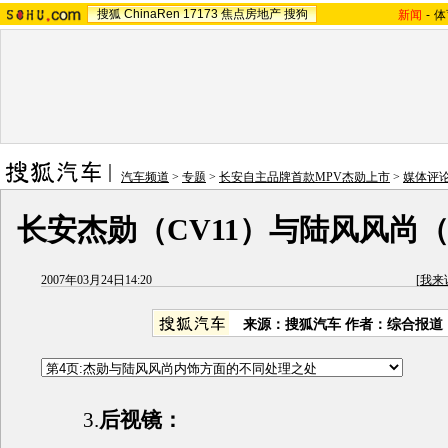
搜狐
ChinaRen
17173
焦点房地产
搜狗
新闻
-
体
汽车频道
>
专题
>
长安自主品牌首款MPV杰勋上市
>
媒体评
长安杰勋（CV11）与陆风风尚（
2007年03月24日14:20
[
我来
来源：搜狐汽车 作者：综合报道
3.
后视镜：