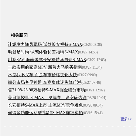
相关新闻
·
让爆发力随风飘扬 试驾长安福特S-MAX
(03/23 08:38)
·
动就是时尚 试驾体验长安福特S-MAX
(03/27 14:53)
·
叫我SAV!海南试驾长安福特马自达S-MAX
(03/22 12:03)
·
一款实用的家庭MPV 新普力马购买指南
(03/27 11:34)
·
不是我不买车 而是车市价格变化太快
(03/27 09:00)
·
细分市场各显神通 车商集体迷失降价潮
(03/27 07:46)
·
售21.98-23.98万福特S-MAX掘金细分市场
(03/21 12:02)
·
美日德较量 S-MAX、奥德赛、途安该选谁
(03/20 10:04)
·
长安福特S-MAX上市 主流MPV竞争难免
(03/20 09:34)
·
何谓多功能运动型?福特S-MAX详细实拍
(03/16 15:41)
更多>>