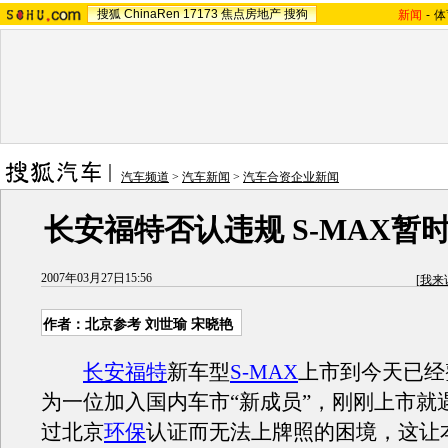
搜狐
ChinaRen
17173
焦点房地产
搜狗
新闻
-
体
汽车频道
>
汽车新闻
>
汽车合资企业新闻
长安福特否认违规 S-MAX暂
2007年03月27日15:56
[
我来
作者：北京参考 刘世瑜 宋晓艳
长安福特
新车型
S-MAX
上市到今天已经
为一位加入国内车市“新成员”，刚刚上市就
过北京
环保
认证而无法上牌照的困境，这让