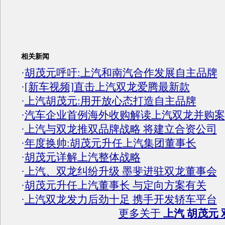
相关新闻
·
胡茂元呼吁:上汽和南汽合作发展自主品牌
·
[新车视频]直击上汽双龙爱腾最新款
·
上汽胡茂元:用开放心态打造自主品牌
·
汽车企业首例海外收购解读上汽双龙并购案
·
上汽与双龙推双品牌战略 将建立合资公司
·
年度换帅:胡茂元升任上汽集团董事长
·
胡茂元详解上汽整体战略
·
上汽、双龙纠纷升级 墨斐进驻双龙董事会
·
胡茂元升任上汽董事长 与定向方案有关
·
上汽双龙发力后劲十足 携手开发轿车平台
更多关于
上汽 胡茂元 