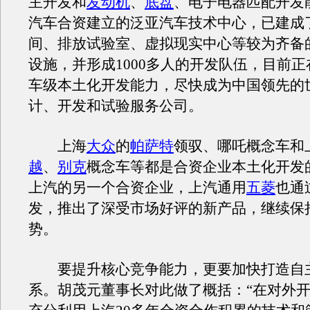
主开发和
发动机
、
底盘
、电子电器匹配开发
汽车合资建立的泛亚汽车技术中心，已建成
间、排放试验室、虚拟现实中心等较为齐备
设施，并形成1000多人的开发队伍，目前
车级本土化开发能力，尽快成为中国领先的
计、开发和试验服务公司。
上海
大众
的
帕萨特
领驭、哪吒概念车和
越
、
别克
概念车等都是合资企业本土化开发
上汽的另一个合资企业，上汽通用
五菱
也通
发，推出了深受市场好评的新产品，继续保
势。
要提升核心竞争能力，更要加快打造自
系。胡茂元董事长对此做了概括：“在对外