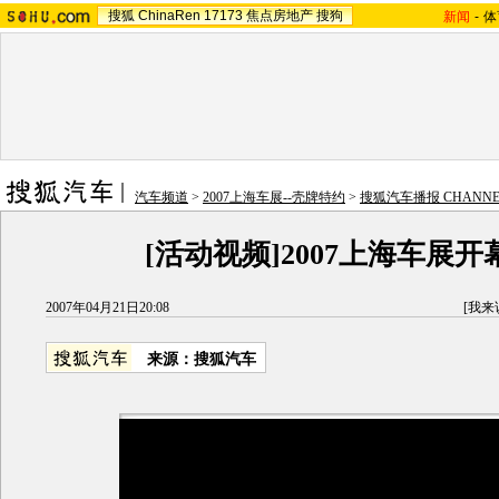
搜狐
ChinaRen
17173
焦点房地产
搜狗
新闻
-
体
汽车频道
>
2007上海车展--壳牌特约
>
搜狐汽车播报 CHANNEL
[活动视频]2007上海车展开
2007年04月21日20:08
[
我来
来源：搜狐汽车