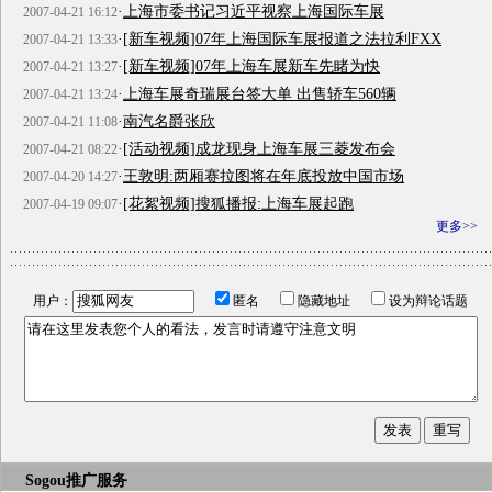
·
上海市委书记习近平视察上海国际车展
2007-04-21 16:12
·
[新车视频]07年上海国际车展报道之法拉利FXX
2007-04-21 13:33
·
[新车视频]07年上海车展新车先睹为快
2007-04-21 13:27
·
上海车展奇瑞展台签大单 出售轿车560辆
2007-04-21 13:24
·
南汽名爵张欣
2007-04-21 11:08
·
[活动视频]成龙现身上海车展三菱发布会
2007-04-21 08:22
·
王敦明:两厢赛拉图将在年底投放中国市场
2007-04-20 14:27
·
[花絮视频]搜狐播报:上海车展起跑
2007-04-19 09:07
更多>>
用户：
匿名
隐藏地址
设为辩论话题
Sogou推广服务