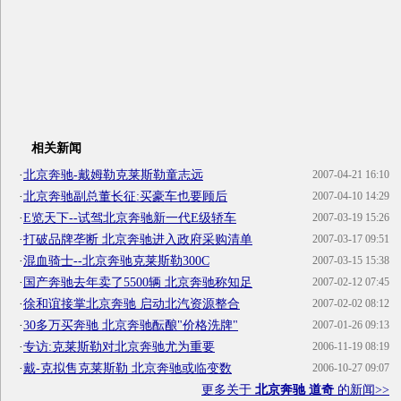
相关新闻
·
北京奔驰-戴姆勒克莱斯勒童志远
2007-04-21 16:10
·
北京奔驰副总董长征:买豪车也要顾后
2007-04-10 14:29
·
E览天下--试驾北京奔驰新一代E级轿车
2007-03-19 15:26
·
打破品牌垄断 北京奔驰进入政府采购清单
2007-03-17 09:51
·
混血骑士--北京奔驰克莱斯勒300C
2007-03-15 15:38
·
国产奔驰去年卖了5500辆 北京奔驰称知足
2007-02-12 07:45
·
徐和谊接掌北京奔驰 启动北汽资源整合
2007-02-02 08:12
·
30多万买奔驰 北京奔驰酝酿"价格洗牌"
2007-01-26 09:13
·
专访:克莱斯勒对北京奔驰尤为重要
2006-11-19 08:19
·
戴-克拟售克莱斯勒 北京奔驰或临变数
2006-10-27 09:07
更多关于
北京奔驰 道奇
的新闻>>