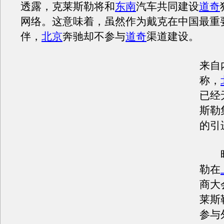
透露，克莱斯勒将和
东南
汽车共同建设
道奇
网络。这意味着，虽然作为戴克在中国最重
伴，
北京
奔驰却不参与
道奇
渠道建设。
来自
称，
已经
斯勒
的引
昨
勒在
商大
莱斯
参与