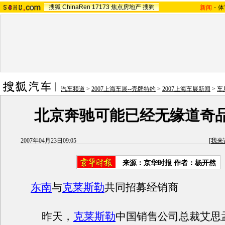
搜狐
ChinaRen
17173
焦点房地产
搜狗
新闻
-
体
汽车频道
>
2007上海车展--壳牌特约
>
2007上海车展新闻
>
车
北京奔驰可能已经无缘道奇
2007年04月23日09:05
[
我来
来源：京华时报 作者：杨开然
东南
与
克莱斯勒
共同招募经销商
昨天，
克莱斯勒
中国销售公司总裁艾思