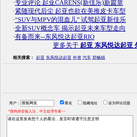
·
专业评论 起亚CARENS(新佳乐)新篇章
·
紧随现代后尘 起亚也欲在美推皮卡车型
·
“SUV与MPV的混血儿” 试驾起亚新佳乐
·
全新SUV概念车 揭示起亚未来车型走向
·
有备而来--东风悦达起亚RIO
更多关于
起亚 东风悦达起亚 
相关搜索：
起亚
东风悦达起亚
外资
汽车
郑畅镐
用户：
匿名
隐藏地址
设为辩论话题
*搜狗拼音输入法，中文处理专家>>