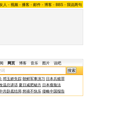
女人
-
视频
-
播客
-
邮件
-
博客
-
BBS
-
我说两句
闻
网页
博客
音乐
图片
说吧
长
邓玉娇失踪
朝鲜军事演习
日本兵赎罪
改温总讲话
夏日减肥秘方
日本瘦脸法
中共卧底结局
慈禧不快乐
侵略中国报告