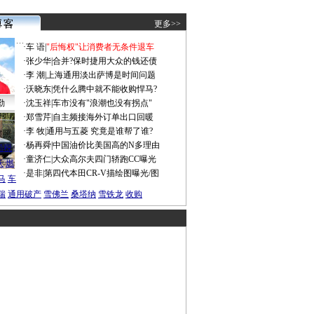
更多>>
·
车 语
|
"后悔权"让消费者无条件退车
·
张少华
|
合并?保时捷用大众的钱还债
·
李 潮
|
上海通用淡出萨博是时间问题
·
沃晓东
|
凭什么腾中就不能收购悍马?
勤
·
沈玉祥
|
车市没有"浪潮也没有拐点"
·
郑雪芹
|
自主频接海外订单出口回暖
·
李 牧
|
通用与五菱 究竟是谁帮了谁?
谍照
·
杨再舜
|
中国油价比美国高的N多理由
船税
·
童济仁
|
大众高尔夫四门轿跑CC曝光
沃
燃
·
是非
|
第四代本田CR-V描绘图曝光/图
马
车
瑞
通用破产
雪佛兰
桑塔纳
雪铁龙
收购