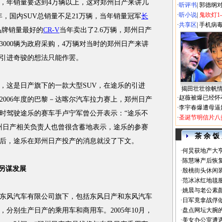
，年销量要达到4万辆以上，这对郑州日产来讲几
·
听评书
|
郭德纲
·
听小说
|
鬼吹灯1
年，国内SUV总销量不足21万辆，当年销量冠军
长
·
共享区
|
手机病
品牌销量最好的
CR-V
当年卖出了2.6万辆，郑州日产
3000辆为政府采购，4万辆对当时的郑州日产来讲
引进奇骏的想法只能作罢。
这是日产旗下的一款大型SUV，在途乐的引进
揭田壮壮徐帆
·
赵薇被爆已经怀
2006年度的巴黎－达喀尔汽车拉力赛上，郑州日产
·
李宇春爆遭母逼
时驾驶途乐的赛车手卢宁军曾公开表示：“途乐不
·
圣诞节明信片八
州日产相关负责人也曾很含蓄地表示，途乐的参赛
茶 余 饭
后，途乐在郑州日产投产的消息就没了下文。
·
何炅获地产大亨
·
陈慧琳产后恢复
另谋发展
·
殷桃街头休闲装
·
范冰冰红地毯
·
姚晨与老公素
风汽车有限公司旗下，包括东风日产和东风汽车
·
日军竟拿战俘
分别生产日产的乘用车和商用车。2005年10月，
·
盘点网坛大腕
·
美女办公室遭