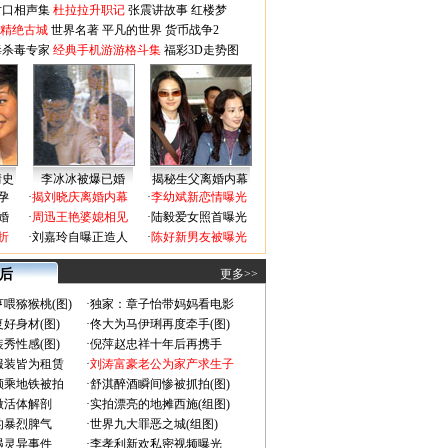
对口相声集
杜拉拉升职记
张震讲故事
红楼梦
-精绝古城
世界名著
平凡的世界
货币战争2
毒杀毒专家
经典手机游游格斗集
福彩3D走势图
情史
李冰冰被爆已婚
揭秘生父离婚内幕
孕
·
揭刘晓庆离婚内幕
·
李幼斌新恋情曝光
婚
·
周迅王艳婆媳相见
·
陆毅爱女照首曝光
折
·
刘嘉玲自曝正造人
·
陈好新男友被曝光
 后
更多>>
喂猕猴桃(图)
·
独家：章子怡带妈妈看电影
好身材(图)
·
佟大为马伊琍再度牵手(图)
秀性感(图)
·
倪萍赵忠祥十年后再携手
服装皆为租赁
·
刘涛富豪老公为家产求生子
颜乘地铁被拍
·
舒淇醉酒瞬间惨被抓拍(图)
做活体解剖
·
实拍漂亮的地摊西施(组图)
的暴烈脾气
·
世界九大罪恶之城(组图)
遇灵异事件
·
李孝利新欢私密视频曝光