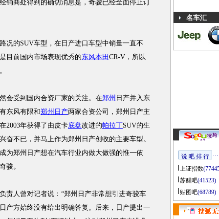
经销商处得到的确切消息是，奇骏已经全面停止订
名车汇
况的SUV车型，在日产进口车型中销量一直不
是目前国内市场表现优秀的
东风本田
CR-V，所以
。
会受到国内合资厂家的关注。在
郑州
日产并入东
有东风有限和
郑州日产
两家合资公司，郑州日产主
在2003年获得了由皮卡
底盘
改进的
帕拉丁
SUV的生
兴奋不已，并马上作为郑州日产创收的主要车型。
就成为郑州日产想在汽车行业内做大做强的惟一依
说 吧 排 行
奇骏。
上证指数
(7744
苏醒吧
(41523)
贴图吧
(68789)
负责人曾对记者说：“郑州日产非常想引进奇骏车
日产方始终没有给出明确答复。后来，日产提出一