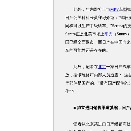
此外，年内即将上市
MPV
车型
日产公关科科长黄守彬介绍：“御轩
同样可以生产中级轿车。”Serena的技术
Sentra正是北美市场上
阳光
（Sun
国已经全面退市，而日产在中国向来
车的可能性还是存在的。
此外，记者在
北京
一家日产汽车
放，据该维修厂内部人员透露：“这些
等部件是国产的。”带有国产配件的3
作”？
■ 独立进口销售渠道萎缩，日产
记者从北京某进口日产经销商处了