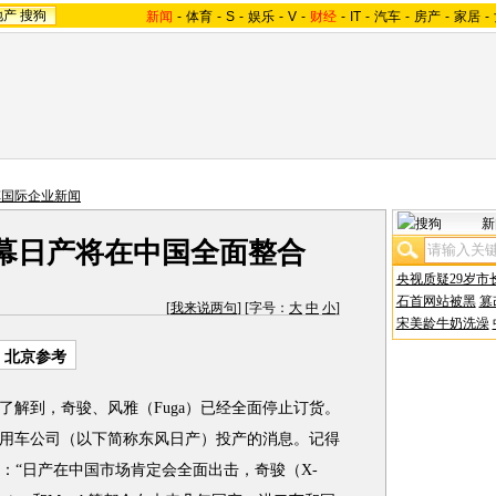
地产
搜狗
新闻
-
体育
-
S
-
娱乐
-
V
-
财经
-
IT
-
汽车
-
房产
-
家居
-
车国际企业新闻
新
幕日产将在中国全面整合
央视质疑29岁市
石首网站被黑
篡
[
我来说两句
] [字号：
大
中
小
]
宋美龄牛奶洗澡
：北京参考
了解到，奇骏、风雅（Fuga）已经全面停止订货。
用车公司（以下简称东风日产）投产的消息。记得
：“日产在中国市场肯定会全面出击，奇骏（X-