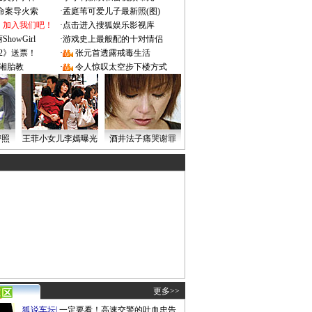
成命案导火索
·
孟庭苇可爱儿子最新照(图)
：加入我们吧！
·
点击进入搜狐娱乐影视库
owGirl
·
游戏史上最般配的十对情侣
2》送票！
·
张元首透露戒毒生活
湘胎教
·
令人惊叹太空步下楼方式
密照
王菲小女儿李嫣曝光
酒井法子痛哭谢罪
更多>>
狐说车坛
|
一定要看！高速交警的吐血忠告