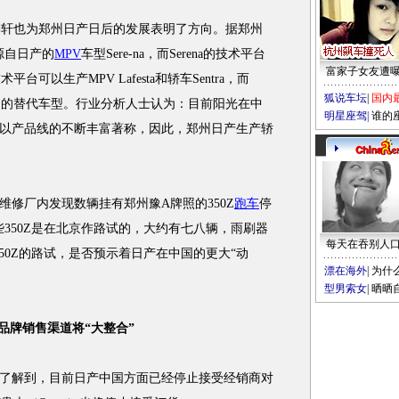
御轩也为郑州日产日后的发展表明了方向。据郑州
源自日产的
MPV
车型Sere-na，而Serena的技术平台
富家子女友遭
平台可以生产MPV Lafesta和轿车Sentra，而
狐说车坛
|
国内
ny）的替代车型。行业分析人士认为：目前阳光在中
明星座驾
|
谁的
以产品线的不断丰富著称，因此，郑州日产生产轿
维修厂内发现数辆挂有郑州豫A牌照的350Z
跑车
停
350Z是在北京作路试的，大约有七八辆，雨刷器
每天在吞别人
50Z的路试，是否预示着日产在中国的更大“动
漂在海外
|
为什
型男索女
|
晒晒
品牌销售渠道将“大整合”
解到，目前日产中国方面已经停止接受经销商对