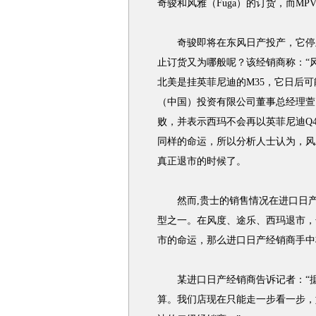
奇骏和风雅（Fuga）的订货，而MP
奇骏即将在东风日产投产，它停止
止订货又为哪般呢？该经销商称：“
北美是挂英菲尼迪的M35，它日后可
（中国）投资有限公司董事总经理萱
败，并表示西玛不会再以英菲尼迪Q
同样的命运，所以分析人士认为，风
真正退市的时候了。
然而,贵士的销售情况在进口日产
型之一。在风度、途乐、西玛退市，
市的命运，那么进口日产经销商手中将
某进口日产经销商告诉记者：“据
算。我们店现在只能走一步看一步，