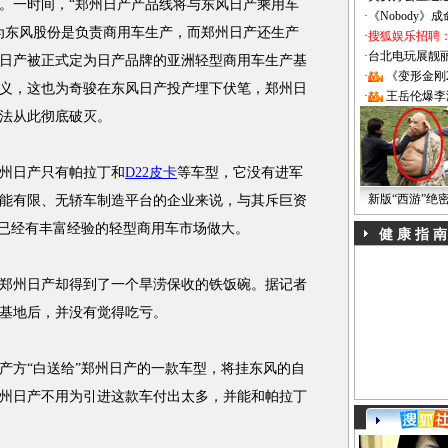
。一时间，“郑州日产产品线将与东风日产乘用车
·
《Nobody》
为东风股份是负责商用车生产，而郑州日产还生产
·
搜狐娱乐招聘
·
台北电玩展靓丽Sh
日产被正式定为日产品牌的亚洲轻型商用车生产基
·
《变形金刚
义，这也为奇骏在东风日产投产埋下伏笔，郑州日
·
王岳伦爆李
想法从此彻底破灭。
州日产只有帕拉丁和
D22皮卡
等车型，它没有进军
新版“西游”绝
能有限、无轿车制造平台的企业来说，与其斥巨资
在已经有丰富经验的轻型商用车市场做大。
健 康 指 南
郑州日产却得到了一个旱涝保收的铁饭碗。据记者
基地后，并没有觉得吃亏。
方“白送给”郑州日产的一款车型，将挂东风的自
州日产不用为引进这款车付出太多，并能和帕拉丁