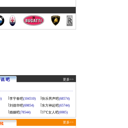
说 吧
更多>>
5)
李宇春吧
(104510)
快乐男声吧
(68574)
刘德华吧
(69854)
东方神起吧
(65744)
婚姻吧
(78544)
37℃女人吧
(6985)
更多>>