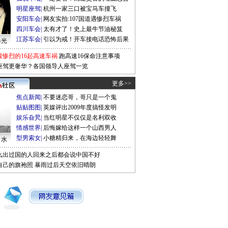
明星座驾
|
杭州一家三口被宝马车撞飞
安阳车会
|
网友实拍:107国道遇惨烈车祸
四川车会
|
太有才了！史上最牛节油秘笈
江苏车会
|
引以为戒！开车接电话恐怖后果
曝光
最惨烈的16起高速车祸
跑高速16保命注意事项
座驾更奢华？各国领导人座驾一览
更多>>
焦点新闻
|
不要迷恋哥，哥只是一个鬼
贴贴图图
|
英媒评出2009年度搞怪发明
娱乐旮旯
|
当红明星不仅仅是名利双收
情感世界
|
后悔嫁给这样一个山西男人
型男索女
|
小糖精归来，在海边轻轻舞
口水
么出过国的人回来之后都会说中国不好
自己的旗袍照
暴雨过后天空依旧晴朗