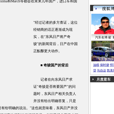
ma、Maxima和March等都会在未来几年国产，进口车和国
”经过记者的多方查证，这位
经销商的话正逐渐成为现
实，在“东风日产将产奇
汽车名博:翟 
骏”的新闻背后，日产在中国
帕萨特b6coupe
正酝酿更大动作。
热点标签：
车
汽车下乡
沃尔
油税
保时捷
悍
■ 奇骏国产的背后
贷
马自达
凯美
记者在向东风日产求
月度星车
证"奇骏是否将要国产"的问
题时，东风日产相关负责人
并没有给出明确答复，只是
没有给明确的说法。”这也就意味着，东风日产并没