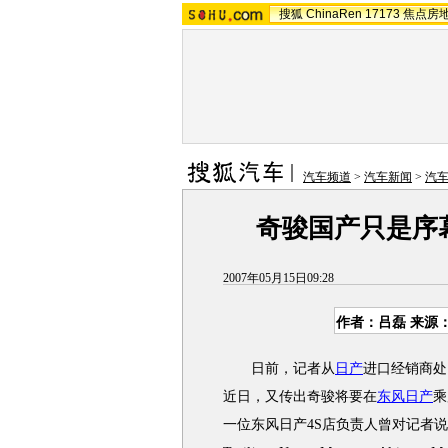
搜狐
ChinaRen
17173
焦点房
汽车频道
>
汽车新闻
>
汽
奇骏国产只是序
2007年05月15日09:28
作者：吕磊 来源
日前，记者从
日产
进口经销商处
近日，又传出奇骏将要在
东风日产
乘
一位东风日产4S店负责人曾对记者说