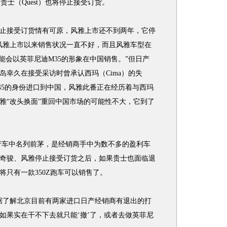
V贵士（Quest）也将停止接受订货。
接受订货情有可原，风雅上市还不到两年，它停
风雅上市以来销售状况一直不好，而且风雅车型在
能会以英菲尼迪M35的形象在中国销售。”但日产
岛幸久在接受采访时曾承认西玛（Cima）的失
45的身份进口到中国，风雅此番正在经历着与西玛
雅“改头换面”重回中国市场的可能性不大，它到了
车中名列前茅，是经销商手中为数不多的盈利车
奇骏、风雅停止接受订货之后，如果贵士也面临退
只有一款350Z跑车可以销售了。
了解北京目前有两家进口日产经销商有退出的打
如果实在干不下去就只能‘撤’了，或者去做英菲尼