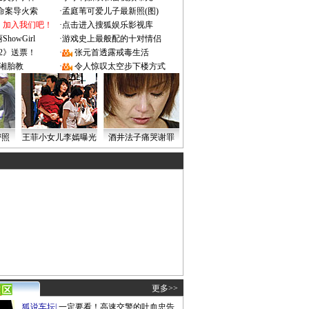
成命案导火索
·
孟庭苇可爱儿子最新照(图)
：加入我们吧！
·
点击进入搜狐娱乐影视库
owGirl
·
游戏史上最般配的十对情侣
2》送票！
·
张元首透露戒毒生活
湘胎教
·
令人惊叹太空步下楼方式
密照
王菲小女儿李嫣曝光
酒井法子痛哭谢罪
更多>>
狐说车坛
|
一定要看！高速交警的吐血忠告