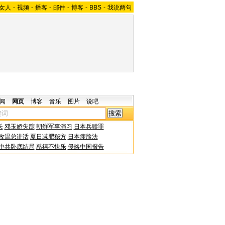
女人
-
视频
-
播客
-
邮件
-
博客
-
BBS
-
我说两句
闻
网页
博客
音乐
图片
说吧
长
邓玉娇失踪
朝鲜军事演习
日本兵赎罪
改温总讲话
夏日减肥秘方
日本瘦脸法
中共卧底结局
慈禧不快乐
侵略中国报告