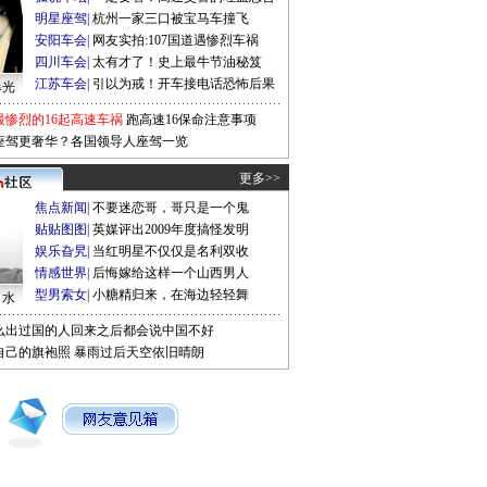
明星座驾
|
杭州一家三口被宝马车撞飞
安阳车会
|
网友实拍:107国道遇惨烈车祸
四川车会
|
太有才了！史上最牛节油秘笈
江苏车会
|
引以为戒！开车接电话恐怖后果
曝光
最惨烈的16起高速车祸
跑高速16保命注意事项
座驾更奢华？各国领导人座驾一览
更多>>
焦点新闻
|
不要迷恋哥，哥只是一个鬼
贴贴图图
|
英媒评出2009年度搞怪发明
娱乐旮旯
|
当红明星不仅仅是名利双收
情感世界
|
后悔嫁给这样一个山西男人
型男索女
|
小糖精归来，在海边轻轻舞
口水
么出过国的人回来之后都会说中国不好
自己的旗袍照
暴雨过后天空依旧晴朗