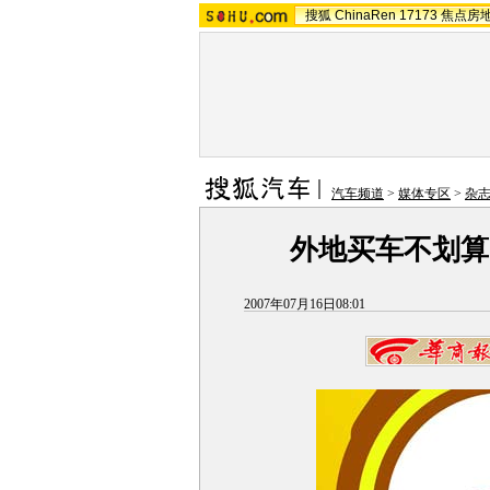
搜狐
ChinaRen
17173
焦点房
汽车频道
>
媒体专区
>
杂志
外地买车不划算
2007年07月16日08:01