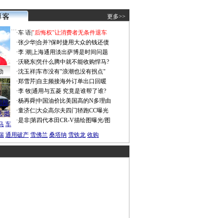
更多>>
·
车 语
|
"后悔权"让消费者无条件退车
·
张少华
|
合并?保时捷用大众的钱还债
·
李 潮
|
上海通用淡出萨博是时间问题
·
沃晓东
|
凭什么腾中就不能收购悍马?
勤
·
沈玉祥
|
车市没有"浪潮也没有拐点"
·
郑雪芹
|
自主频接海外订单出口回暖
·
李 牧
|
通用与五菱 究竟是谁帮了谁?
谍照
·
杨再舜
|
中国油价比美国高的N多理由
船税
·
童济仁
|
大众高尔夫四门轿跑CC曝光
沃
燃
·
是非
|
第四代本田CR-V描绘图曝光/图
马
车
瑞
通用破产
雪佛兰
桑塔纳
雪铁龙
收购