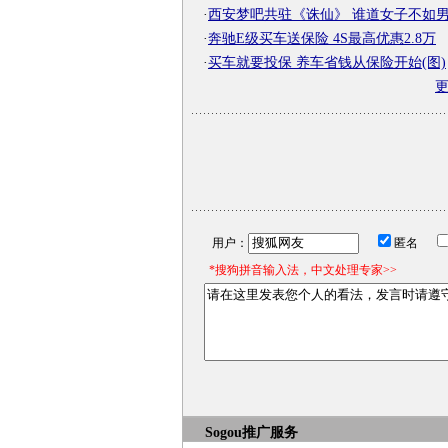
·
西安梦吧共驻《诛仙》 谁道女子不如
·
奔驰E级买车送保险 4S最高优惠2.8万
·
买车就要投保 养车省钱从保险开始(图)
用户：
匿名
*搜狗拼音输入法，中文处理专家>>
Sogou推广服务