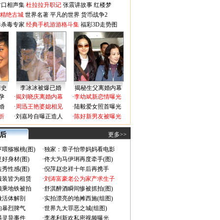
对口相声集
杜拉拉升职记
张震讲故事
红楼梦
-精绝古城
世界名著
平凡的世界
货币战争2
毒杀毒专家
经典手机游游格斗集
福彩3D走势图
情史
李冰冰被爆已婚
揭秘生父离婚内幕
孕
·
揭刘晓庆离婚内幕
·
李幼斌新恋情曝光
婚
·
周迅王艳婆媳相见
·
陆毅爱女照首曝光
折
·
刘嘉玲自曝正造人
·
陈好新男友被曝光
 后
更多>>
喂猕猴桃(图)
·
独家：章子怡带妈妈看电影
好身材(图)
·
佟大为马伊琍再度牵手(图)
秀性感(图)
·
倪萍赵忠祥十年后再携手
服装皆为租赁
·
刘涛富豪老公为家产求生子
颜乘地铁被拍
·
舒淇醉酒瞬间惨被抓拍(图)
做活体解剖
·
实拍漂亮的地摊西施(组图)
的暴烈脾气
·
世界九大罪恶之城(组图)
遇灵异事件
·
李孝利新欢私密视频曝光