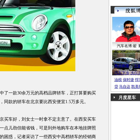
汽车名博:翟 
帕萨特b6coupe
热点标签：
车
汽车下乡
沃尔
油税
保时捷
悍
贷
马自达
凯美
中了一款30余万元的高档品牌轿车，正打算要购买
月度星车
，同款的轿车在北京要比西安便宜1.5万多元。
买车好，刘女士一时拿不定主意了。在西安买车
一点儿劲但能省钱，可是到外地购车在本地挂牌照
的困惑，记者采访了一些西安中高档轿车的经销商