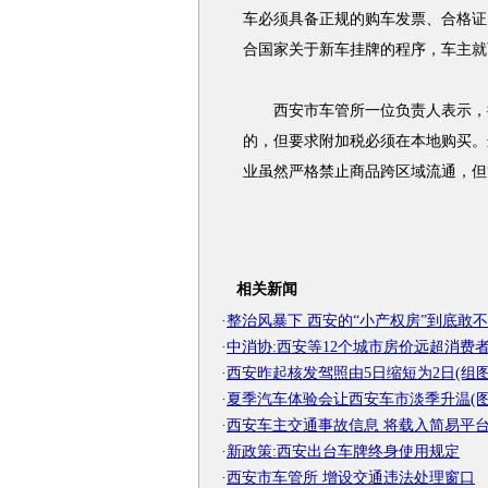
车必须具备正规的购车发票、合格证
合国家关于新车挂牌的程序，车主就
西安市车管所一位负责人表示，持
的，但要求附加税必须在本地购买。
业虽然严格禁止商品跨区域流通，但
相关新闻
·
整治风暴下 西安的“小产权房”到底敢
·
中消协:西安等12个城市房价远超消费
·
西安昨起核发驾照由5日缩短为2日(组图
·
夏季汽车体验会让西安车市淡季升温(图
·
西安车主交通事故信息 将载入简易平
·
新政策:西安出台车牌终身使用规定
·
西安市车管所 增设交通违法处理窗口