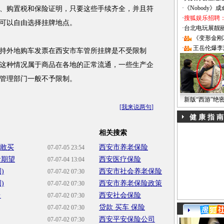
·
《Nobody》
、购置税和保险证明，只要这些手续齐全，并且符
·
搜狐娱乐招聘
可以自由选择挂牌地点。
·
台北电玩展靓丽Sh
·
《变形金刚
·
王岳伦爆李
外地购车发票在西安市车管所挂牌是不受限制
这种情况属于商品在各地的正常流通，一些生产企
管理部门一般不予限制。
新版“西游”绝
[
我来说两句
]
健 康 指 南
相关搜索
不敢买
西安市养老保险
07-07-05 23:54
者期望
西安医疗保险
07-07-04 13:04
)
西安市社会养老保险
07-07-02 07:30
)
西安市养老保险政策
07-07-02 07:30
台
西安社会保险
07-07-02 07:30
贷款 买车 保险
07-07-02 07:30
西安平安保险公司
07-07-02 07:30