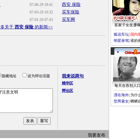
男
西安 保险
07-06-29 18:41
买车保险
07-03-29 10:32
买车网
07-01-26 07:43
富家子女友遭
更多关于
西安 保险
的新闻>>
狐说车坛
|
国内
明星座驾
|
谁的
隐藏地址
设为辩论话题
我来说两句
精华区
每天在吞别人
辩论区
漂在海外
|
为什
型男索女
|
晒晒
我要发布