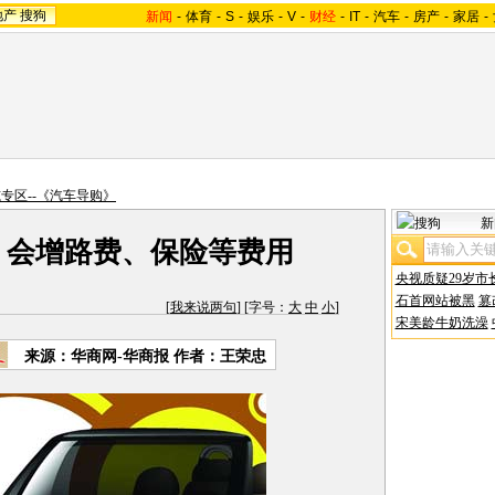
地产
搜狗
新闻
-
体育
-
S
-
娱乐
-
V
-
财经
-
IT
-
汽车
-
房产
-
家居
-
专区--《汽车导购》
新
 会增路费、保险等费用
央视质疑29岁市
石首网站被黑
篡
[
我来说两句
] [字号：
大
中
小
]
宋美龄牛奶洗澡
来源：华商网-华商报 作者：王荣忠