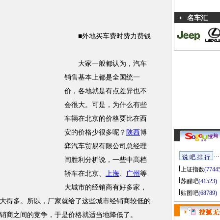
名车汇
■外地买车费时费力费钱
大家一般都认为，汽车
销售基本上都是全国统一
价，各地就是有点差异也不
会很大。可是，为什么有些
车辆在北京的价格要比在西
安的价格少很多呢？
陕西
博
弈汽车贸易有限公司总经理
说 吧 排 行
闫胜利分析说，一些中高档
上证指数
(7744
轿车在北京、
上海
、
广州
等
苏醒吧
(41523)
大城市的经销商有好多家，
贴图吧
(68789)
大得多。所以，厂家就给了这些城市经销商较低的
销商之间的竞争，于是价格就适当地降低了。