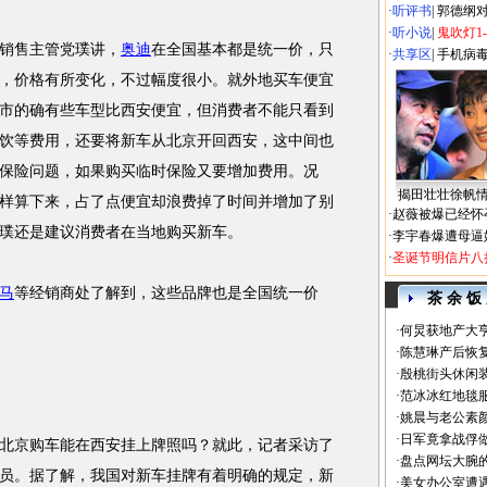
·
听评书
|
郭德纲
·
听小说
|
鬼吹灯1
销售主管党璞讲，
奥迪
在全国基本都是统一价，只
·
共享区
|
手机病
，价格有所变化，不过幅度很小。就外地买车便宜
市的确有些车型比西安便宜，但消费者不能只看到
饮等费用，还要将新车从北京开回西安，这中间也
保险问题，如果购买临时保险又要增加费用。况
揭田壮壮徐帆
样算下来，占了点便宜却浪费掉了时间并增加了别
·
赵薇被爆已经怀
璞还是建议消费者在当地购买新车。
·
李宇春爆遭母逼
·
圣诞节明信片八
马
等经销商处了解到，这些品牌也是全国统一价
茶 余 饭
·
何炅获地产大亨
·
陈慧琳产后恢复
·
殷桃街头休闲装
·
范冰冰红地毯
·
姚晨与老公素
·
日军竟拿战俘
京购车能在西安挂上牌照吗？就此，记者采访了
·
盘点网坛大腕
员。据了解，我国对新车挂牌有着明确的规定，新
·
美女办公室遭