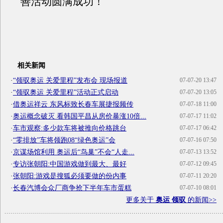
善活动圆满成功！
相关新闻
·
“领驭奥运 关爱里程”发布会 现场报道
07-07-20 13:47
·
“领驭奥运 关爱里程”活动正式启动
07-07-20 13:05
·
借奥运祥云 东风标致长春车展捷报频传
07-07-18 11:00
·
奥运概念破灭 看韩国平昌从房价暴涨10倍...
07-07-17 11:02
·
车市观察:多少款车将被推向价格跳台
07-07-17 06:42
·
“零排放”车将领跑08“绿色奥运”会
07-07-16 07:50
·
京谋场馆利用 奥运后“鸟巢”不会“人走...
07-07-13 13:52
·
专访张朝阳:中国游戏做到最大、最好
07-07-12 09:45
·
张朝阳:游戏是搜狐必须要做的份内事
07-07-11 20:20
·
长春汽博会众厂商争抢下半年车市蛋糕
07-07-10 08:01
更多关于
奥运 领驭
的新闻>>