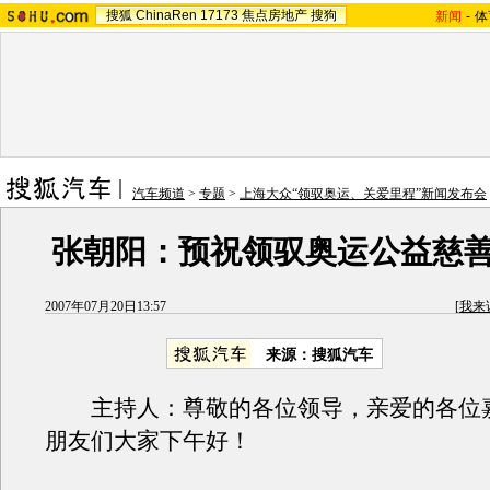
搜狐
ChinaRen
17173
焦点房地产
搜狗
新闻
-
体
汽车频道
>
专题
>
上海大众“领驭奥运、关爱里程”新闻发布会
张朝阳：预祝领驭奥运公益慈
2007年07月20日13:57
[
我来
来源：搜狐汽车
主持人：尊敬的各位领导，亲爱的各位
朋友们大家下午好！