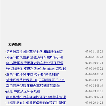
相关新闻
·
第八届武汉国际车展主题 和谐环保创新
07-09-11 13:23
·
环保节能氛围浓 法兰克福车展即将开幕
07-09-11 09:40
·
李书福:国家应提高对汽车行业环保要求
07-09-10 09:24
·
强悍加环保 双燃料版AC Schnitzer GP3.10
07-09-10 09:22
·
发展节能环保 中国汽车要"绿色制造"
07-09-10 08:30
·
节能环保从我做起 QQ三国新版正式上市
07-09-04 09:07
·
双门四座C5敞篷概念车尽显环保豪华
07-09-04 08:19
·
政经 中国急应环保危机
07-09-03 16:21
·
南京将对机动车辆实施环保分类标志管理
07-08-30 07:24
·
《精灵复兴》倡导环保辛勤拾荒好礼满怀
07-08-29 14:24