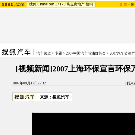
搜狐
ChinaRen
17173
焦点房地产
搜狗
新闻
-
体
汽车频道
>
专题
>
2007中国汽车节油群英会
>
2007汽车节油
[视频新闻]2007上海环保宣言环
2007年09月11日22:32
[
我来
来源：搜狐汽车