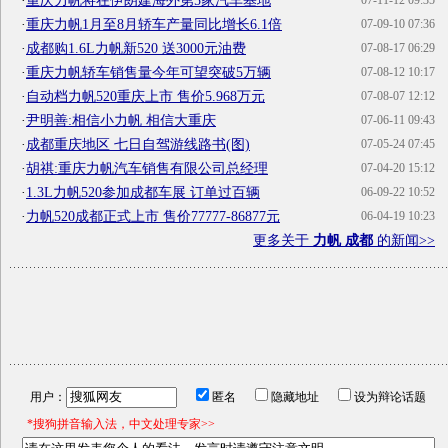
·
重庆力帆将在伊朗建海外第5家汽车基地
07-11-12 09:35
·
重庆力帆1月至8月轿车产量同比增长6.1倍
07-09-10 07:36
·
成都购1.6L力帆新520 送3000元油费
07-08-17 06:29
·
重庆力帆轿车销售量今年可望突破5万辆
07-08-12 10:17
·
自动档力帆520重庆上市 售价5.968万元
07-08-07 12:12
·
尹明善:相信小力帆 相信大重庆
07-06-11 09:43
·
成都重庆地区 七日自驾游线路书(图)
07-05-24 07:45
·
胡祺:重庆力帆汽车销售有限公司总经理
07-04-20 15:12
·
1.3L力帆520参加成都车展 订单过百辆
06-09-22 10:52
·
力帆520成都正式上市 售价77777-86877元
06-04-19 10:23
更多关于
力帆 成都
的新闻>>
用户：
匿名
隐藏地址
设为辩论话题
*搜狗拼音输入法，中文处理专家>>