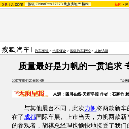
搜狐
ChinaRen
17173
焦点房地产
搜狗
新闻
-
体
汽车频道
>
汽车评论
>
搜狐汽车评论
>
人物访谈
质量最好是力帆的一贯追求 
2007年09月25日09:09
[
我来
来源：四川在线-天府早报 作者：石寒竹 
与其他展台不同，此次
力帆
将两款新车
在了
成都
国际车展。上市当天，力帆两款新
的参观者，胡祺总经理也愉快地接受了我们