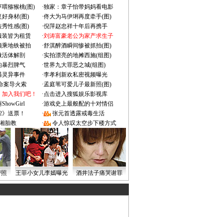
喂猕猴桃(图)
·
独家：章子怡带妈妈看电影
好身材(图)
·
佟大为马伊琍再度牵手(图)
秀性感(图)
·
倪萍赵忠祥十年后再携手
服装皆为租赁
·
刘涛富豪老公为家产求生子
颜乘地铁被拍
·
舒淇醉酒瞬间惨被抓拍(图)
做活体解剖
·
实拍漂亮的地摊西施(组图)
的暴烈脾气
·
世界九大罪恶之城(组图)
遇灵异事件
·
李孝利新欢私密视频曝光
成命案导火索
·
孟庭苇可爱儿子最新照(图)
：加入我们吧！
·
点击进入搜狐娱乐影视库
owGirl
·
游戏史上最般配的十对情侣
2》送票！
·
张元首透露戒毒生活
湘胎教
·
令人惊叹太空步下楼方式
密照
王菲小女儿李嫣曝光
酒井法子痛哭谢罪