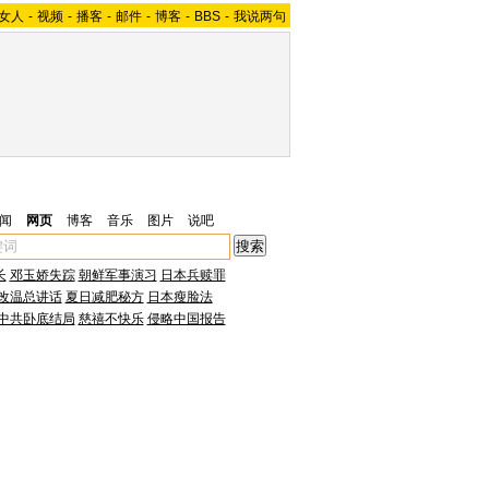
女人
-
视频
-
播客
-
邮件
-
博客
-
BBS
-
我说两句
闻
网页
博客
音乐
图片
说吧
长
邓玉娇失踪
朝鲜军事演习
日本兵赎罪
改温总讲话
夏日减肥秘方
日本瘦脸法
中共卧底结局
慈禧不快乐
侵略中国报告