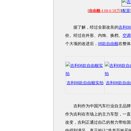
[
自由舰
4.68-6.58万
][
配置
据了解，经过全新改良的
吉利0
价。经过在外形、内饰、换档、
空调
个大项的改进后，
08款自由舰
在整体
吉利08款自由舰实拍
吉利08款自
吉利作为中国汽车行业自主品牌的
作为吉利在市场上的主力车型，一直
改变，吉利正通过自己的努力带给国
中得到满足。真正的让“造老百姓买