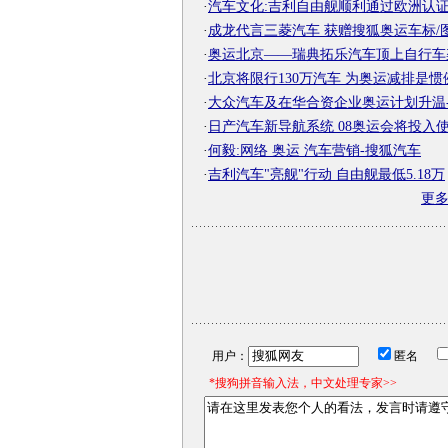
·
汽车文化:吉利自由舰顺利通过欧洲认证-搜
·
成龙代言三菱汽车 获赠搜狐奥运车标/图-
·
奥运北京——瑞典拓乐汽车顶上自行车架-
·
北京将限行130万汽车 为奥运减排是惯例-
·
大众汽车及在华合资企业奥运计划升温-搜
·
日产汽车新导航系统 08奥运会将投入使用-
·
何毅:网络 奥运 汽车营销-搜狐汽车
·
吉利汽车"亮舰"行动 自由舰最低5.18万
更
用户：
匿名
*搜狗拼音输入法，中文处理专家>>