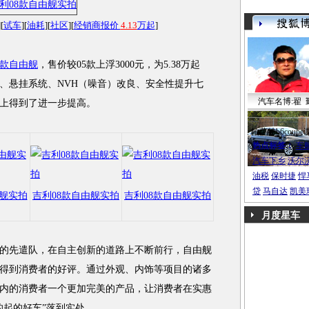
][
试车
][
油耗
][
社区
][
经销商报价
4.13
万起
]
8款自由舰
，售价较05款上浮3000元，为5.38万起
、悬挂系统、NVH（噪音）改良、安全性提升七
汽车名博:翟 
上得到了进一步提高。
帕萨特b6coupe
热点标签：
车
汽车下乡
沃尔
油税
保时捷
悍
贷
马自达
凯美
由舰实拍
吉利08款自由舰实拍
吉利08款自由舰实拍
月度星车
先遣队，在自主创新的道路上不断前行，自由舰
得到消费者的好评。通过外观、内饰等项目的诸多
内的消费者一个更加完美的产品，让消费者在实惠
的起的好车”落到实处。