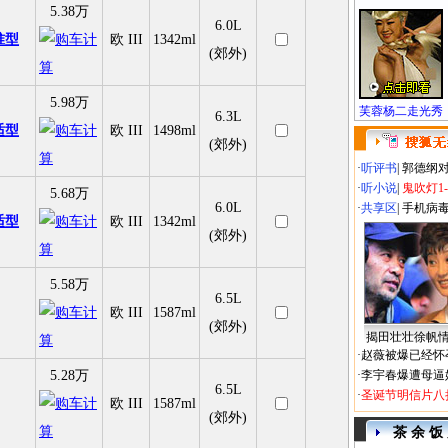
5.38万
6.0L
准型
欧 III
1342ml
(郊外)
5.98万
芙蓉杨二走光秀
6.3L
适型
欧 III
1498ml
(郊外)
·
听评书
|
郭德纲
·
听小说
|
鬼吹灯1
5.68万
6.0L
·
共享区
|
手机病
适型
欧 III
1342ml
(郊外)
5.58万
6.5L
欧 III
1587ml
(郊外)
揭田壮壮徐帆
·
赵薇被爆已经怀
5.28万
·
李宇春爆遭母逼
6.5L
·
圣诞节明信片八
欧 III
1587ml
(郊外)
茶 余 饭