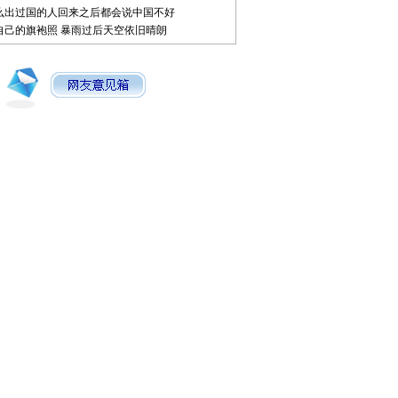
么出过国的人回来之后都会说中国不好
自己的旗袍照
暴雨过后天空依旧晴朗