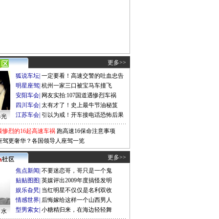
更多>>
狐说车坛
|
一定要看！高速交警的吐血忠告
明星座驾
|
杭州一家三口被宝马车撞飞
安阳车会
|
网友实拍:107国道遇惨烈车祸
四川车会
|
太有才了！史上最牛节油秘笈
江苏车会
|
引以为戒！开车接电话恐怖后果
曝光
最惨烈的16起高速车祸
跑高速16保命注意事项
座驾更奢华？各国领导人座驾一览
更多>>
焦点新闻
|
不要迷恋哥，哥只是一个鬼
贴贴图图
|
英媒评出2009年度搞怪发明
娱乐旮旯
|
当红明星不仅仅是名利双收
情感世界
|
后悔嫁给这样一个山西男人
型男索女
|
小糖精归来，在海边轻轻舞
口水