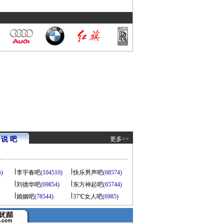
说 吧
更多>>
5)
李宇春吧
(104510)
快乐男声吧
(68574)
刘德华吧
(69854)
东方神起吧
(65744)
婚姻吧
(78544)
37℃女人吧
(6985)