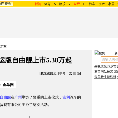
地产
搜狗
新闻
-
体育
-
S
-
娱乐
-
V
-
财经
-
IT
-
汽车
-
房产
-
家居
-
内新车
新
运版自由舰上市5.38万起
央视质疑29岁市
石首网站被黑
篡
[
我来说两句
] [字号：
大
中
小
]
宋美龄牛奶洗澡
：金羊网
自由舰
在
广州
举办了隆重的上市仪式，
吉利
汽车的
贸易有限公司主办了这次活动。