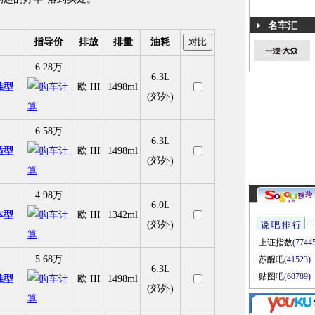
名车汇
指导价
排放
排量
油耗
6.28万
6.3L
准型
欧 III
1498ml
(郊外)
6.58万
6.3L
适型
欧 III
1498ml
(郊外)
4.98万
6.0L
本型
欧 III
1342ml
(郊外)
说 吧 排 行
上证指数
(7744
5.68万
苏醒吧
(41523)
6.3L
贴图吧
(68789)
准型
欧 III
1498ml
(郊外)