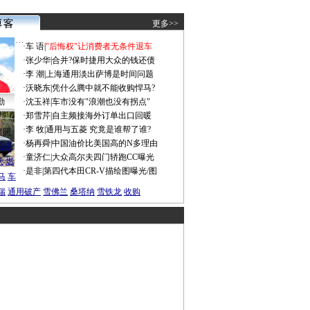
更多>>
·
车 语
|
"后悔权"让消费者无条件退车
·
张少华
|
合并?保时捷用大众的钱还债
·
李 潮
|
上海通用淡出萨博是时间问题
·
沃晓东
|
凭什么腾中就不能收购悍马?
勤
·
沈玉祥
|
车市没有"浪潮也没有拐点"
·
郑雪芹
|
自主频接海外订单出口回暖
·
李 牧
|
通用与五菱 究竟是谁帮了谁?
谍照
·
杨再舜
|
中国油价比美国高的N多理由
船税
·
童济仁
|
大众高尔夫四门轿跑CC曝光
沃
燃
·
是非
|
第四代本田CR-V描绘图曝光/图
马
车
瑞
通用破产
雪佛兰
桑塔纳
雪铁龙
收购