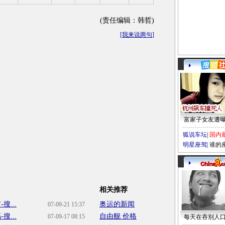
(责任编辑：韩哲)
[
我来说两句
]
富家子女友遭
狐说车坛
|
国内
明星座驾
|
谁的
相关推荐
...
奥运的新闻
07-09-21 15:37
...
自由舰 价格
07-09-17 08:15
每天在吞别人