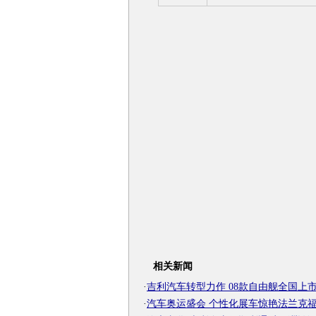
相关新闻
·
吉利汽车转型力作 08款自由舰全国上市-搜
·
汽车奥运盛会 个性化展车惊艳法兰克福-搜