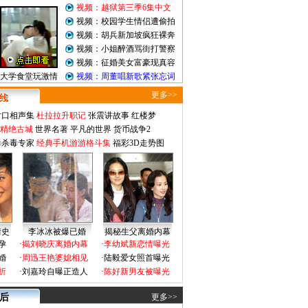
视频：越狱第三季6集中文
视频：校园学生情侣遭偷拍
视频：胡兵新加坡疯狂裸奔
视频：小姐醉酒骂街打警察
视频：征婚美女富豪现真容
大学食堂玩激情
视频：周董唱新歌紧张忘词
更多>>
对口相声集
杜拉拉升职记
张震讲故事
红楼梦
-精绝古城
世界名著
平凡的世界
货币战争2
毒杀毒专家
经典手机游游格斗集
福彩3D走势图
情史
李冰冰被爆已婚
揭秘生父离婚内幕
孕
·
揭刘晓庆离婚内幕
·
李幼斌新恋情曝光
婚
·
周迅王艳婆媳相见
·
陆毅爱女照首曝光
折
·
刘嘉玲自曝正造人
·
陈好新男友被曝光
 后
更多>>