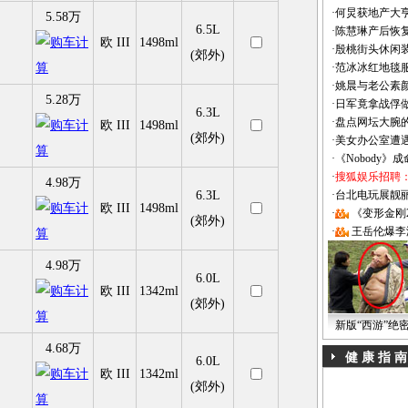
·
何炅获地产大亨
5.58万
6.5L
·
陈慧琳产后恢复
欧 III
1498ml
·
殷桃街头休闲装
(郊外)
·
范冰冰红地毯
·
姚晨与老公素
5.28万
·
日军竟拿战俘
6.3L
·
盘点网坛大腕
欧 III
1498ml
(郊外)
·
美女办公室遭
·
《Nobody》
·
搜狐娱乐招聘
4.98万
6.3L
·
台北电玩展靓丽Sh
欧 III
1498ml
·
《变形金刚
(郊外)
·
王岳伦爆李
4.98万
6.0L
欧 III
1342ml
(郊外)
新版“西游”绝
4.68万
健 康 指 南
6.0L
欧 III
1342ml
(郊外)