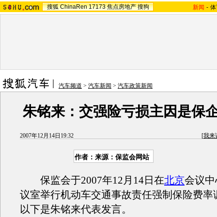
搜狐
ChinaRen
17173
焦点房地产
搜狗
新闻
-
体
汽车频道
>
汽车新闻
>
汽车政策新闻
朱铭来：交强险亏损主因是保
2007年12月14日19:32
[
我来
作者：来源：保监会网站
保监会于2007年12月14日在
北京
会议中
议室举行机动车交通事故责任强制保险费率
以下是朱铭来代表发言。