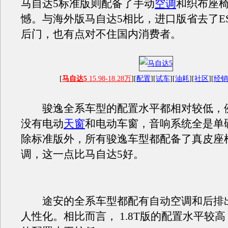
马自达5标准版则配备了手动
空调
和织布座
憾。与海外版马自达5相比，进口版省去了E
后门，也有点对不住国内消费者。
[
马自达5
15.98-18.28万
][
配置
][
试车
][
油耗
][
社区
][
经销
骏逸全系车型的配置水平都相对较低，
没有电动
天窗
和电动车窗，音响系统全是单
除标准版外，所有骏逸车型都配备了真皮座
调，这一点比马自达5好。
途安的全系车型都配有自动空调和后排
人性化。相比而言， 1.8T版的配置水平较高，