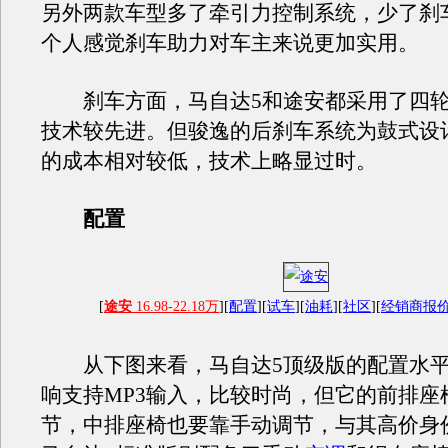
另外两款车型多了牵引力控制系统，少了刹
个人感觉刹车助力对车主来说更加实用。
刹车方面，马自达5和途安都采用了四轮
技术较先进。但骏逸的后刹车系统为鼓式设
的成本相对较低，技术上略显过时。
配置
[
途安
16.98-22.18万
][
配置
][
试车
][
油耗
][
社区
][
经销商报
从下图来看，马自达5顶级版的配置水平
响支持MP3输入，比较时尚，但它的前排座
节，中排座椅也要靠手动调节，与其高价身