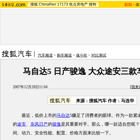
搜狐
ChinaRen
17173
焦点房地产
搜狗
新闻
-
体
汽车频道
>
购车频道
>
魂斗轮
>
对比测试
马自达5 日产骏逸 大众途安三
2007年12月28日11:04
[
我来
来源：搜狐汽车 作者：马连华
最近，低价上市的
马自达
5赚足了消费者的眼球。作为一款紧
的
途安
、
东风日产
的
骏逸
是其重要对手。那么，哪一款适合您呢？
间、动力、安全性能、配置、价格方面来比较一下。