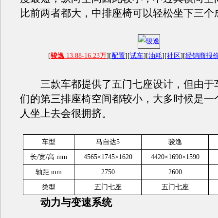
比前两者都大，中排座椅可以轻松坐下三个
[
骏逸
13.88-16.23万
][
配置
][
试车
][
油耗
][
社区
][
经销商报
三款车都提供了五门七座设计，但由于
们的第三排座椅空间都较小，大多时候是一
人坐上去会很拥挤。
车型
马自达5
骏逸
长/宽/高 mm
4565×1745×1620
4420×1690×1590
轴距 mm
2750
2600
类型
五门七座
五门七座
动力与变速系统