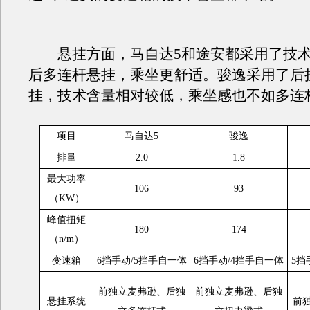
悬挂方面，马自达5和途安都采用了技术
后多连杆悬挂，乘坐更舒适。骏逸采用了后
挂，技术含量相对较低，乘坐感也不如多连
项目
马自达5
骏逸
排量
2.0
1.8
最大功率
106
93
（KW）
峰值扭矩
180
174
（n/m）
变速箱
6挡手动/5挡手自一体
6挡手动/4挡手自一体
5挡
前独立麦弗逊、后独
前独立麦弗逊、后独
悬挂系统
前