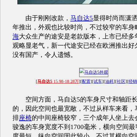
由于刚刚改款，
马自达5
显得时尚而潇
年推出，外观也比较时尚，不过较窄的车身
海
大众生产的途安是老款版本，上市已经多
观略显老气，新一代途安已经在欧洲推出好
没有国产，令人遗憾。
[
马自达5
15.98-18.28万
][
配置
][
试车
][
油耗
][
社区
][
经销
空间方面，马自达5的车身尺寸和轴距长
的，因此空间也最宽敞，不过从样车来看，
排
座椅
的中间座椅较窄，三个成年人坐上去
骏逸的车身宽度不到1700毫米，横向空间
度最短，纵向空间因此较小，不过其横向空