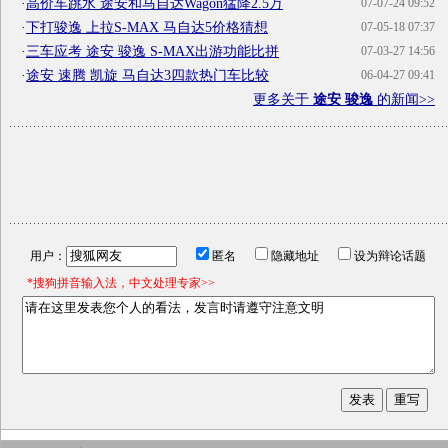
·
高价车跳水 途安和马自达Wagon猛降2.5万
07-07-24 09:52
·
下打骏逸 上拉S-MAX 马自达5价格猜想
07-05-18 07:37
·
三车应考 途安 骏逸 S-MAX出游功能比拼
07-03-27 14:56
·
途安 速腾 凯旋 马自达3四款热门车比较
06-04-27 09:41
更多关于
途安 骏逸
的新闻>>
用户：
匿名
隐藏地址
设为辩论话题
*搜狗拼音输入法，中文处理专家>>