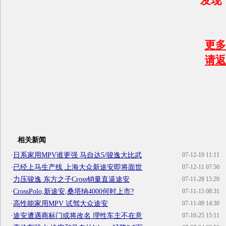
发现
更多
请返
相关新闻
·
日系家用MPV谁更强 马自达5/骏逸大比武
07-12-19 11:11
·
已经上马生产线 上海大众新途安即将面世
07-12-11 07:50
·
力压骏逸 东方之子Cross销量直逼途安
07-11-28 15:20
·
CrossPolo,新途安,桑塔纳4000何时上市?
07-11-15 08:31
·
高性能家用MPV 试驾大众途安
07-11-09 14:30
·
途安遭遇商标门或将改名 理性车主不在意
07-10-25 15:11