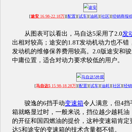
[
途安
16.98-22.18万
][
配置
][
试车
][
油耗
][
社区
][
经销商报
从图表可以看出，马自达5采用了2.0
发
出相对较高；途安的1.8T发动机动力也不错
发动机的维修保养费用较高。2.0版途安和
中庸位置，适合对动力要求较低的用户。
[
马自达5
15.98-18.28万
][
配置
][
试车
][
油耗
][
社区
][
经销
骏逸的6挡手动
变速箱
令人满意，但4挡
箱就略显过时，一般来说，挡位越少越耗油
的开征和国四燃油的提价，这种变速箱肯定
达5和途安的变速箱的技术含量都不错。