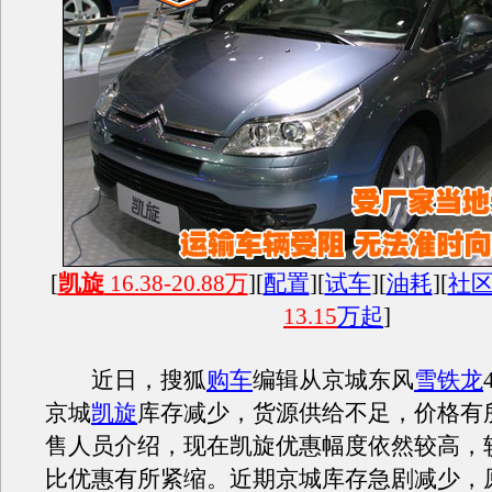
[
凯旋
16.38-20.88万
][
配置
][
试车
][
油耗
][
社
13.15
万起
]
近日，搜狐
购车
编辑从京城东风
雪铁龙
京城
凯旋
库存减少，货源供给不足，价格有
售人员介绍，现在凯旋优惠幅度依然较高，
比优惠有所紧缩。近期京城库存急剧减少，