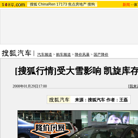
搜狐
ChinaRen
17173
焦点房地产
搜狗
新闻
-
体
汽车频道
>
购车频道
>
降价风暴
>
国产降价
[搜狐行情]受大雪影响 凯旋库
2008年01月29日17:00
[
我来
来源：搜狐汽车 作者：王磊