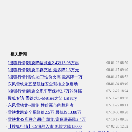
相关新闻
·
[搜狐行情]凯旋降幅减至2.4万13.98万起
08-01-22 08:59
·
[搜狐行情]凯旋库存充足 最多降2.6万元
08-01-17 09:49
·
[搜狐行情]雪铁龙C2性价比高 最高降一万
08-01-17 08:52
·
东风雪铁龙五星凯旋安全驾控之旅启动
08-01-04 09:49
·
[搜狐行情]凯旋全系车型保持2.7万的降幅
07-12-27 18:24
·
搜狐专访 雪铁龙C-Metisse之父 Lafaury
07-11-23 09:36
·
东风雪铁龙--凯旋 性价赢市的胜利者
07-11-22 08:11
·
雪铁龙凯旋全系降价2.5万 最低仅13.88万
07-10-30 00:28
·
雪铁龙4S店联合调价 凯旋/富康最高降2.4万
07-10-17 09:55
·
【搜狐行情】C5悄然入市 凯旋大降13000
07-02-26 12:02