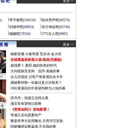
说 吧
更多>>
5)
李宇春吧
(104510)
快乐男声吧
(68574)
刘德华吧
(69854)
东方神起吧
(65744)
婚姻吧
(78544)
37℃女人吧
(6985)
视 频
更多>>
·
独家首播:大秦帝国
范冰冰-金大班
·
在线看超高收视大戏:
蜗居(完整版)
·
倔强萝卜
麦田
媳妇的美好时代
·
大内密探灵灵狗
倪萍-美丽的事
声》
·
台儿庄战役 日军尸体装满百余卡车
·
揭秘希特勒一生躲过多少次暗杀？
·
1982香港回归中英谈判鲜为人知内幕
·
宋丹丹：张国立活得太累
·
满文军有望明日获释
曝光
·
《变形金刚2》送电影票！
·
李湘王岳伦恩爱待产
·
黎姿怀孕大肚照曝光 月用30万安胎
·
阿娇懒理冠希返港:不关我的事