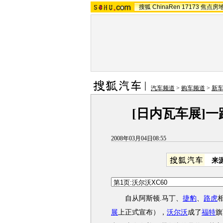
搜狐
ChinaRen
17173
焦点房
汽车频道
>
购车频道
>
新
[日内瓦车展]一
2008年03月04日08:55
来
自从阿斯顿.马丁、
捷豹
、
路虎
展
上正式宣布），
沃尔沃
成了
福特
旗