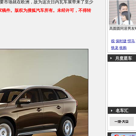
要市场就在欧洲，故为这次日内瓦车展带来了至少
家稿件。版权为搜狐汽车所有。未经许可，不得转
高圆圆同居男友
税
保时捷
悍马
铁龙
收购
月度星车
名车汇