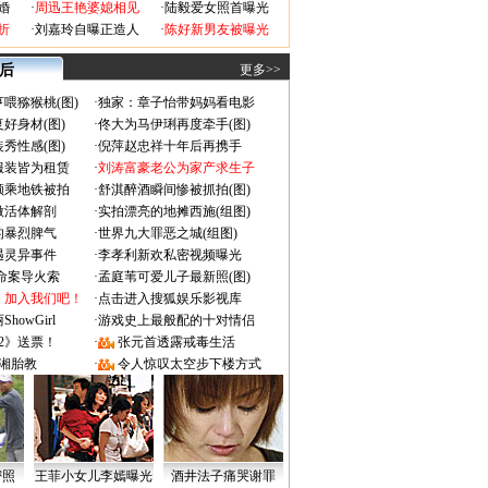
婚
·
周迅王艳婆媳相见
·
陆毅爱女照首曝光
折
·
刘嘉玲自曝正造人
·
陈好新男友被曝光
 后
更多>>
喂猕猴桃(图)
·
独家：章子怡带妈妈看电影
好身材(图)
·
佟大为马伊琍再度牵手(图)
秀性感(图)
·
倪萍赵忠祥十年后再携手
服装皆为租赁
·
刘涛富豪老公为家产求生子
颜乘地铁被拍
·
舒淇醉酒瞬间惨被抓拍(图)
做活体解剖
·
实拍漂亮的地摊西施(组图)
的暴烈脾气
·
世界九大罪恶之城(组图)
遇灵异事件
·
李孝利新欢私密视频曝光
成命案导火索
·
孟庭苇可爱儿子最新照(图)
：加入我们吧！
·
点击进入搜狐娱乐影视库
owGirl
·
游戏史上最般配的十对情侣
2》送票！
·
张元首透露戒毒生活
湘胎教
·
令人惊叹太空步下楼方式
密照
王菲小女儿李嫣曝光
酒井法子痛哭谢罪