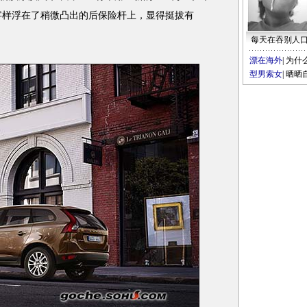
”字样浮在了稍微凸出的后保险杆上，显得挺拔有
每天在吞别人
漂在海外
|
为什
型男索女
|
晒晒