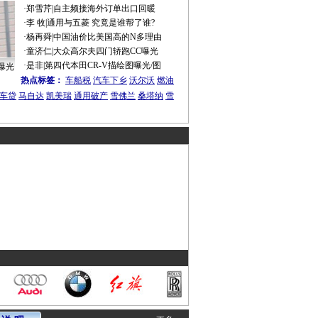
·
郑雪芹
|
自主频接海外订单出口回暖
·
李 牧
|
通用与五菱 究竟是谁帮了谁?
·
杨再舜
|
中国油价比美国高的N多理由
·
童济仁
|
大众高尔夫四门轿跑CC曝光
·
是非
|
第四代本田CR-V描绘图曝光/图
曝光
热点标签：
车船税
汽车下乡
沃尔沃
燃油
车贷
马自达
凯美瑞
通用破产
雪佛兰
桑塔纳
雪