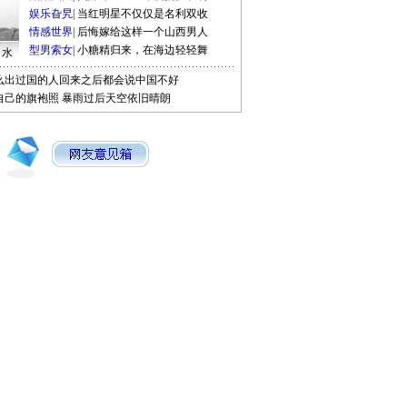
娱乐旮旯
|
当红明星不仅仅是名利双收
情感世界
|
后悔嫁给这样一个山西男人
型男索女
|
小糖精归来，在海边轻轻舞
口水
么出过国的人回来之后都会说中国不好
自己的旗袍照
暴雨过后天空依旧晴朗