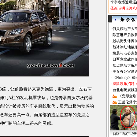
·
李宇春爆遭母逼
·
圣诞节明信片八
茶 余 饭
·
何炅获地产大亨
·
陈慧琳产后恢复
·
殷桃街头休闲装
·
范冰冰红地毯
·
姚晨与老公素
·
日军竟拿战俘
·
盘点网坛大腕
·
美女办公室遭
·
《Nobody》
·
搜狐娱乐招聘
倍，让前脸看起来更为饱满，更为突出。左右两
·
台北电玩展靓丽Sh
·
《变形金刚
伸到A柱的发动机罩线条，也是传承自沃尔沃的基
·
王岳伦爆李
条设计被凌厉的车身腰线取代，显示出极为动感的
念车还要高一点。而尾部的造型是整车的亮点之
种行驶的车辆二得来的灵感。
新版“西游”绝