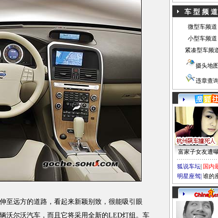
车 型 频 道
微型车频道
小型车频道
紧凑型车频
摄头地
违章查
富家子女友遭
狐说车坛
|
国内
明星座驾
|
谁的
至远方的道路，看起来新颖别致，很能吸引眼
辆沃尔沃汽车，而且它将采用全新的LED灯组。车