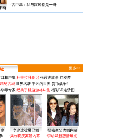
·
古巨基：我与霆锋都是一哥
不断
更多>>
对口相声集
杜拉拉升职记
张震讲故事
红楼梦
-精绝古城
世界名著
平凡的世界
货币战争2
毒杀毒专家
经典手机游游格斗集
福彩3D走势图
情史
李冰冰被爆已婚
揭秘生父离婚内幕
孕
·
揭刘晓庆离婚内幕
·
李幼斌新恋情曝光