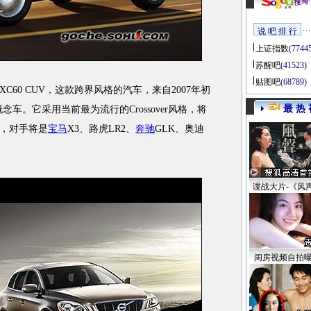
说 吧 排 行
上证指数
(7744
苏醒吧
(41523)
贴图吧
(68789)
C60 CUV，这款跨界风格的汽车，来自2007年初
最 热 
念车。它采用当前最为流行的Crossover风格，将
，对手将是
宝马
X3、路虎LR2、
奔驰
GLK、奥迪
谍战大片-《风
闺房视频自拍