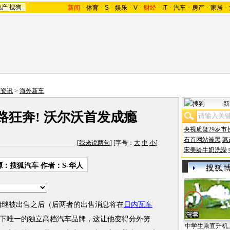
地产
搜狗
新闻
-
体育
-
S
-
娱乐
-
V
-
财经
-
IT
-
汽车
-
房产
-
家居
-
车资讯
>
海外新车
新
路狂奔! 沃尔沃首发成瘾
央视质疑29岁市
石首网站被黑
篡
[
我来说两句
] [字号：
大
中
小
]
宋美龄牛奶洗澡
源：搜狐汽车 作者：S-华人
相继被出售之后（后两者的出售消息将在
日内瓦车
下唯一的独立高档汽车品牌，这让他变得分外努
中学生乘直升机