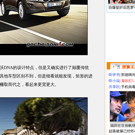
自爆捉奸后恶梦
DNA的设计特点，但是又确实进行了颠覆传统
·
听评书
|
郭德纲
其他车型区别不到，但是细看就能发现，矩形的进
·
听小说
|
鬼吹灯1
栅取而代之，看起来更宽更大。
·
共享区
|
手机病
揭田壮壮徐帆
·
赵薇被爆已经怀