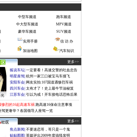
中型车频道
跑车频道
中大型车频道
MPV频道
道
豪华车频道
SUV频道
图
实用手册
信 访 办
询
加油地图
汽车知识
更多>>
狐说车坛
|
一定要看！高速交警的吐血忠告
明星座驾
|
杭州一家三口被宝马车撞飞
安阳车会
|
网友实拍:107国道遇惨烈车祸
四川车会
|
太有才了！史上最牛节油秘笈
江苏车会
|
引以为戒！开车接电话恐怖后果
曝光
最惨烈的16起高速车祸
跑高速16保命注意事项
座驾更奢华？各国领导人座驾一览
更多>>
焦点新闻
|
不要迷恋哥，哥只是一个鬼
贴贴图图
|
英媒评出2009年度搞怪发明