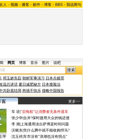
女人
-
视频
-
播客
-
邮件
-
博客
-
BBS
-
我说两句
闻
网页
博客
音乐
图片
说吧
长
邓玉娇失踪
朝鲜军事演习
日本兵赎罪
改温总讲话
夏日减肥秘方
日本瘦脸法
中共卧底结局
慈禧不快乐
侵略中国报告
更多>>
·
车 语
|
"后悔权"让消费者无条件退车
·
张少华
|
合并?保时捷用大众的钱还债
·
李 潮
|
上海通用淡出萨博是时间问题
·
沃晓东
|
凭什么腾中就不能收购悍马?
上学
·
沈玉祥
|
车市没有"浪潮也没有拐点"