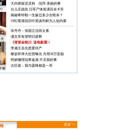
·
大内密探灵灵狗
倪萍-美丽的事
声》
·
台儿庄战役 日军尸体装满百余卡车
·
揭秘希特勒一生躲过多少次暗杀？
·
1982香港回归中英谈判鲜为人知内幕
·
宋丹丹：张国立活得太累
·
满文军有望明日获释
曝光
·
《变形金刚2》送电影票！
·
李湘王岳伦恩爱待产
·
黎姿怀孕大肚照曝光 月用30万安胎
·
阿娇懒理冠希返港:不关我的事
·
古巨基：我与霆锋都是一哥
不断
更多>>