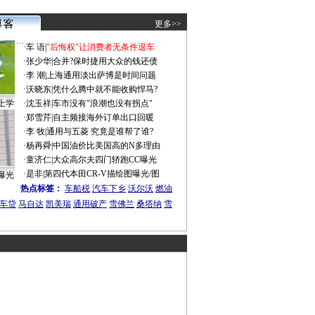
更多>>
·
车 语
|
"后悔权"让消费者无条件退车
·
张少华
|
合并?保时捷用大众的钱还债
·
李 潮
|
上海通用淡出萨博是时间问题
·
沃晓东
|
凭什么腾中就不能收购悍马?
上学
·
沈玉祥
|
车市没有"浪潮也没有拐点"
·
郑雪芹
|
自主频接海外订单出口回暖
·
李 牧
|
通用与五菱 究竟是谁帮了谁?
·
杨再舜
|
中国油价比美国高的N多理由
·
童济仁
|
大众高尔夫四门轿跑CC曝光
·
是非
|
第四代本田CR-V描绘图曝光/图
曝光
热点标签：
车船税
汽车下乡
沃尔沃
燃油
车贷
马自达
凯美瑞
通用破产
雪佛兰
桑塔纳
雪