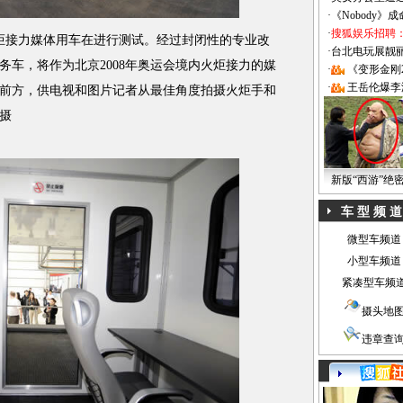
·
《Nobody》
·
搜狐娱乐招聘
火炬接力媒体用车在进行测试。经过封闭性的专业改
·
台北电玩展靓丽Sh
务车，将作为北京2008年奥运会境内火炬接力的媒
·
《变形金刚
·
王岳伦爆李
前方，供电视和图片记者从最佳角度拍摄火炬手和
摄
新版“西游”绝
车 型 频 道
微型车频道
小型车频道
紧凑型车频
摄头地
违章查