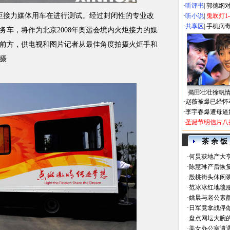
·
听评书
|
郭德纲
火炬接力媒体用车在进行测试。经过封闭性的专业改
·
听小说
|
鬼吹灯1
·
共享区
|
手机病
务车，将作为北京2008年奥运会境内火炬接力的媒
前方，供电视和图片记者从最佳角度拍摄火炬手和
摄
揭田壮壮徐帆
·
赵薇被爆已经怀
·
李宇春爆遭母逼
·
圣诞节明信片八
茶 余 饭
·
何炅获地产大亨
·
陈慧琳产后恢复
·
殷桃街头休闲装
·
范冰冰红地毯
·
姚晨与老公素
·
日军竟拿战俘
·
盘点网坛大腕
·
美女办公室遭