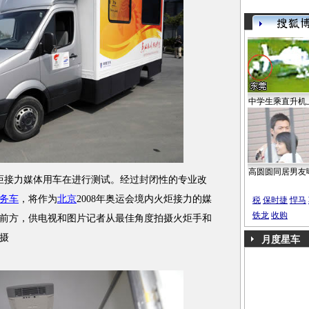
中学生乘直升机
高圆圆同居男友
火炬接力媒体用车在进行测试。经过封闭性的专业改
务车
，将作为
北京
2008年奥运会境内火炬接力的媒
税
保时捷
悍马
铁龙
收购
前方，供电视和图片记者从最佳角度拍摄火炬手和
摄
月度星车