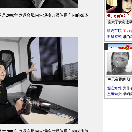
是2008年奥运会境内火炬接力媒体用车内的媒体
富家子女友遭
狐说车坛
|
国内
明星座驾
|
谁的
每天在吞别人
漂在海外
|
为什
型男索女
|
晒晒
对2008年奥运会境内火炬接力媒体用车内媒体休