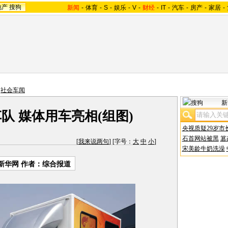
地产
搜狗
新闻
-
体育
-
S
-
娱乐
-
V
-
财经
-
IT
-
汽车
-
房产
-
家居
-
>
社会车闻
新
队 媒体用车亮相(组图)
央视质疑29岁市
石首网站被黑
篡
[
我来说两句
] [字号：
大
中
小
]
宋美龄牛奶洗澡
新华网 作者：综合报道