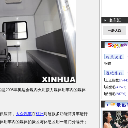
名车汇
相 关 说 吧
张铎
说 吧 排 行
上证指数
(7744
苏醒吧
(41523)
是2008年奥运会境内火炬接力媒体用车内的媒体
贴图吧
(68789)
最 热 
供应商，
大众汽车
在
杭州
对这款多功能商务车进行
体用车内的媒体拍摄区与休息区用一道门分隔开；