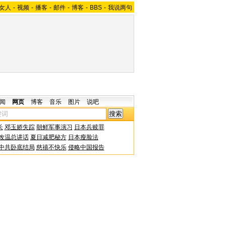
女人
-
视频
-
播客
-
邮件
-
博客
-
BBS
-
我说两句
闻
网页
博客
音乐
图片
说吧
长
邓玉娇失踪
朝鲜军事演习
日本兵赎罪
改温总讲话
夏日减肥秘方
日本瘦脸法
中共卧底结局
慈禧不快乐
侵略中国报告