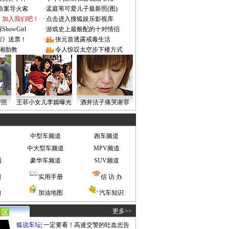
成命案导火索
·
孟庭苇可爱儿子最新照(图)
：加入我们吧！
·
点击进入搜狐娱乐影视库
owGirl
·
游戏史上最般配的十对情侣
2》送票！
·
张元首透露戒毒生活
湘胎教
·
令人惊叹太空步下楼方式
密照
王菲小女儿李嫣曝光
酒井法子痛哭谢罪
中型车频道
跑车频道
中大型车频道
MPV频道
道
豪华车频道
SUV频道
图
实用手册
信 访 办
询
加油地图
汽车知识
更多>>
狐说车坛
|
一定要看！高速交警的吐血忠告