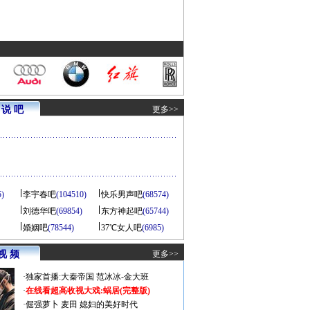
说 吧
更多>>
5)
李宇春吧
(104510)
快乐男声吧
(68574)
刘德华吧
(69854)
东方神起吧
(65744)
婚姻吧
(78544)
37℃女人吧
(6985)
视 频
更多>>
·
独家首播:大秦帝国
范冰冰-金大班
·
在线看超高收视大戏:
蜗居(完整版)
·
倔强萝卜
麦田
媳妇的美好时代