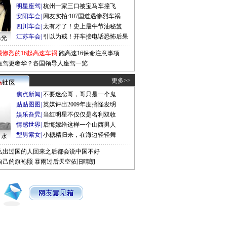
明星座驾
|
杭州一家三口被宝马车撞飞
安阳车会
|
网友实拍:107国道遇惨烈车祸
四川车会
|
太有才了！史上最牛节油秘笈
江苏车会
|
引以为戒！开车接电话恐怖后果
曝光
最惨烈的16起高速车祸
跑高速16保命注意事项
座驾更奢华？各国领导人座驾一览
更多>>
焦点新闻
|
不要迷恋哥，哥只是一个鬼
贴贴图图
|
英媒评出2009年度搞怪发明
娱乐旮旯
|
当红明星不仅仅是名利双收
情感世界
|
后悔嫁给这样一个山西男人
型男索女
|
小糖精归来，在海边轻轻舞
口水
么出过国的人回来之后都会说中国不好
自己的旗袍照
暴雨过后天空依旧晴朗