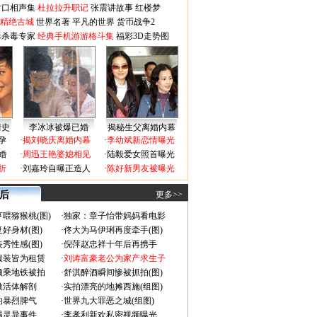
对口相声集
杜拉拉升职记
张震讲故事
红楼梦
-精绝古城
世界名著
平凡的世界
货币战争2
毒杀毒专家
经典手机游游格斗集
福彩3D走势图
情史
李冰冰被爆已婚
揭秘生父离婚内幕
孕
·
揭刘晓庆离婚内幕
·
李幼斌新恋情曝光
婚
·
周迅王艳婆媳相见
·
陆毅爱女照首曝光
折
·
刘嘉玲自曝正造人
·
陈好新男友被曝光
 后
更多>>
喂猕猴桃(图)
·
独家：章子怡带妈妈看电影
好身材(图)
·
佟大为马伊琍再度牵手(图)
秀性感(图)
·
倪萍赵忠祥十年后再携手
服装皆为租赁
·
刘涛富豪老公为家产求生子
颜乘地铁被拍
·
舒淇醉酒瞬间惨被抓拍(图)
做活体解剖
·
实拍漂亮的地摊西施(组图)
的暴烈脾气
·
世界九大罪恶之城(组图)
遇灵异事件
·
李孝利新欢私密视频曝光