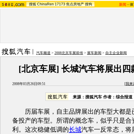
搜狐
ChinaRen
17173
焦点房地产
搜狗
新闻
-
体
汽车频道
>
2008北京车展前传
>
展车新闻
>
自主企业新闻
[北京车展] 长城汽车将展出
2008年03月26日09:51
[
我来
来源：搜狐汽车 作者：综合报道
历届车展，自主品牌展出的车型大都是
备投产的车型。所谓的概念车，似乎只是合
利。这次稳健低调的
长城
汽车一反常态，将