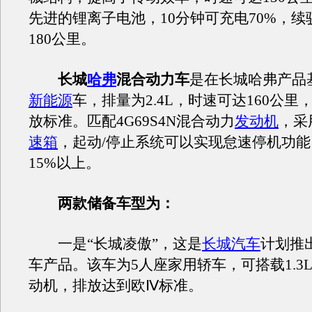
先进的锂离子电池，10分钟可充电70%，续
180公里。
长城
哈弗
混合动力车
是在长城哈弗产品
新能源
车，排量为2.4L，时速可达160公里
放标准。匹配4G69S4N混合动力
发动机
，采
速箱
，起动/停止系统可以实现怠速停机功
15%以上。
两款储备车型为：
一是“长城凌傲”，这是
长城汽车
计划推
车产品。该车为5人座家用轿车，可搭载1.3L
动机，排放达到欧Ⅳ标准。