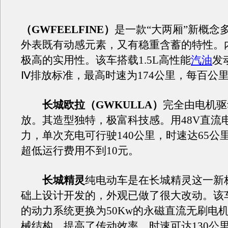
（GWFEELFINE）
是一款“大两厢”新概念
外表既有动感元素，又有稳重含蓄的特性。
极高的实用性。该车搭载1.5L高性能
汽油
发
Ⅳ排放标准，最高时速为174公里，每百公里油
长城欧拉（GWKULLA）
完全由电机驱
放。其造型独特，极富科技感。用48V直流
力，单次充电可行驶140公里，时速达65公
超低运行费用不到10元。
长城精灵
纯电动车是在长城精灵这一新
础上设计开发的，外观已做了很大改动。该
的动力系统更换为50Kw的永磁直流无刷电
械结构，提高了传动效率，时速可达130公