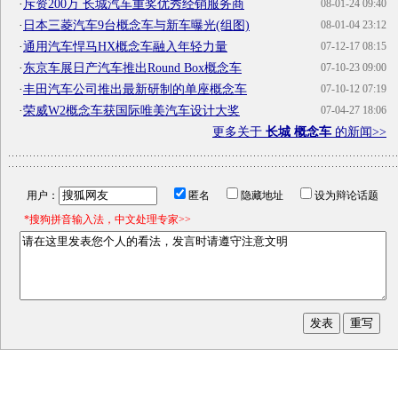
·
斥资200万 长城汽车重奖优秀经销服务商
08-01-24 09:40
·
日本三菱汽车9台概念车与新车曝光(组图)
08-01-04 23:12
·
通用汽车悍马HX概念车融入年轻力量
07-12-17 08:15
·
东京车展日产汽车推出Round Box概念车
07-10-23 09:00
·
丰田汽车公司推出最新研制的单座概念车
07-10-12 07:19
·
荣威W2概念车获国际唯美汽车设计大奖
07-04-27 18:06
更多关于
长城 概念车
的新闻>>
用户：
匿名
隐藏地址
设为辩论话题
*搜狗拼音输入法，中文处理专家>>