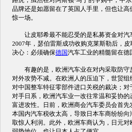
路虎，虽然在对阿斯顿·马丁的争购中，中
品牌还是如愿留在了英国人手里，但也让高
惊一场。
让皮耶希最不能忍受的是私募资金对汽
2007年，瑟伯雷斯成功收购克莱斯勒后，
决心：必须确保
德国
汽车工业的精髓留在德
有趣的是，欧洲汽车业在对内采取防守
对外攻势不减。在欧洲人的压迫下，世贸组
对中国整车特征零部件进口关税的裁决；对
对手日系，欧洲汽车业一改往常温和妥协的
富进攻性。日前，欧洲商会汽车委员会首先
本国内汽车税收太高，导致日本车商纷纷向
取惊人利润。此外，欧洲车商认为，日元对
弱势地位，也让日本人占了便宜。