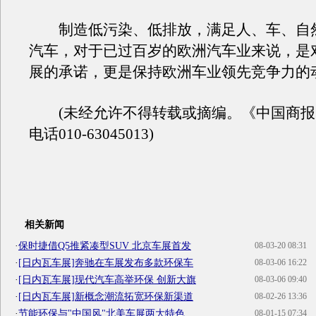
制造低污染、低排放，满足人、车、自
汽车，对于已过百岁的欧洲汽车业来说，是
展的承诺，更是保持欧洲车业领先竞争力的
(未经允许不得转载或摘编。《中国商报
电话010-63045013)
相关新闻
·
保时捷借Q5推紧凑型SUV 北京车展首发
08-03-20 08:31
·
[日内瓦车展]奔驰在车展发布多款环保车
08-03-06 16:22
·
[日内瓦车展]现代汽车高举环保 创新大旗
08-03-06 09:40
·
[日内瓦车展]新概念潮流拓宽环保新渠道
08-02-26 13:36
·
节能环保与"中国风"北美车展两大特色
08-01-15 07:34