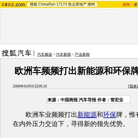
搜狐
ChinaRen
17173
焦点房地产
搜狗
新闻
-
体
汽车频道
>
汽车新闻
>
产业新闻
欧洲车频频打出新能源和环保
2008年04月01日09:26
[
我来
来源：中国商报.汽车导报 作者：管宏业
欧洲车业频频打出
新能源
和
环保
牌，惟
在内外压力交迫下，寻得新的领先优势。