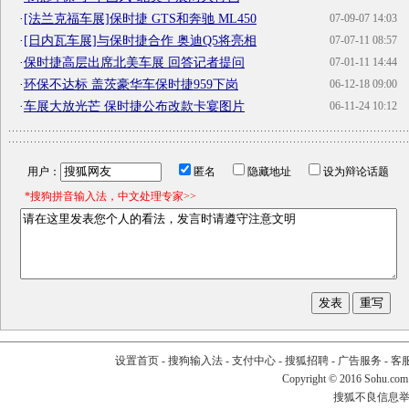
·
[法兰克福车展]保时捷 GTS和奔驰 ML450
07-09-07 14:03
·
[日内瓦车展]与保时捷合作 奥迪Q5将亮相
07-07-11 08:57
·
保时捷高层出席北美车展 回答记者提问
07-01-11 14:44
·
环保不达标 盖茨豪华车保时捷959下岗
06-12-18 09:00
·
车展大放光芒 保时捷公布改款卡宴图片
06-11-24 10:12
用户：
匿名
隐藏地址
设为辩论话题
*搜狗拼音输入法，中文处理专家>>
设置首页
-
搜狗输入法
-
支付中心
-
搜狐招聘
-
广告服务
-
客
Copyright
©
2016 Sohu.com
搜狐不良信息