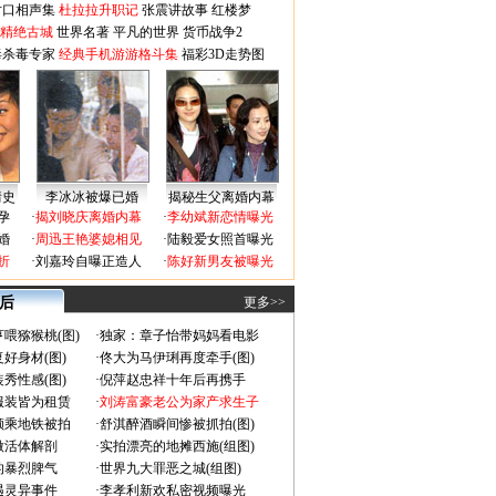
对口相声集
杜拉拉升职记
张震讲故事
红楼梦
-精绝古城
世界名著
平凡的世界
货币战争2
毒杀毒专家
经典手机游游格斗集
福彩3D走势图
情史
李冰冰被爆已婚
揭秘生父离婚内幕
孕
·
揭刘晓庆离婚内幕
·
李幼斌新恋情曝光
婚
·
周迅王艳婆媳相见
·
陆毅爱女照首曝光
折
·
刘嘉玲自曝正造人
·
陈好新男友被曝光
 后
更多>>
喂猕猴桃(图)
·
独家：章子怡带妈妈看电影
好身材(图)
·
佟大为马伊琍再度牵手(图)
秀性感(图)
·
倪萍赵忠祥十年后再携手
服装皆为租赁
·
刘涛富豪老公为家产求生子
颜乘地铁被拍
·
舒淇醉酒瞬间惨被抓拍(图)
做活体解剖
·
实拍漂亮的地摊西施(组图)
的暴烈脾气
·
世界九大罪恶之城(组图)
遇灵异事件
·
李孝利新欢私密视频曝光