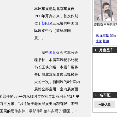
本届车展也是北京车展自
1990年开办以来，首次作别
位于
朝阳
区三元桥的中国国
高圆圆同居男友
际展览中心（简称老国
税
保时捷
悍马
展）。
铁龙
收购
月度星车
据中
国贸
促会汽车分会
秘书长、本届车展秘书处秘
书长王侠介绍，本届车展将
是历届北京车展展出规模最
大的一次，新国展的8个室内
展馆全部启用，室内展览面
名车汇
出零部件的6万平方米临时展馆和展出商用车的2万平
8万平方米。“以往迫于老国展展出面积有限，零部
国展的硬件条件，零部件和整车实现了‘团圆’。”