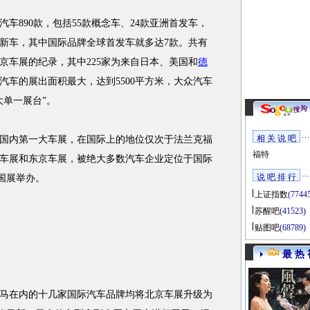
890款，包括55款概念车、24款亚洲首发车，
新车，其中国际品牌全球首发车就多达7款。共有
北京车展的纪录，其中225家为来自日本、美国和
德
汽车的展出面积最大，达到5500平方米，大众汽车
大单一展台”。
相 关 说 吧
国内第一大车展，在国际上的地位仅次于法兰克福
福特
车展和东京车展，被绝大多数汽车企业定位于国际
说 吧 排 行
国展举办。
上证指数
(7744
苏醒吧
(41523)
贴图吧
(68789)
最 热 
在内的十几家国际汽车品牌均将北京车展升级为