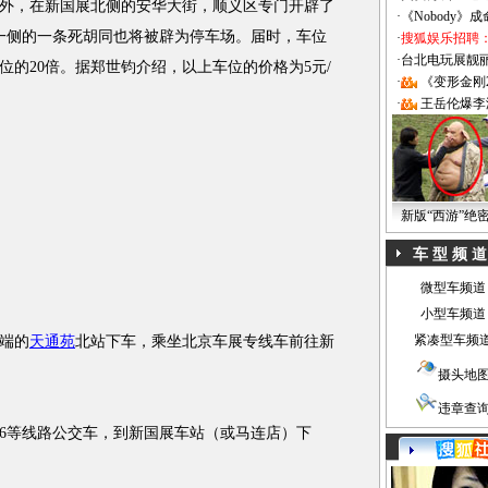
。此外，在新国展北侧的安华大街，顺义区专门开辟了
·
《Nobody》
场一侧的一条死胡同也将被辟为停车场。届时，车位
·
搜狐娱乐招聘
·
台北电玩展靓丽Sh
车位的20倍。据郑世钧介绍，以上车位的价格为5元/
·
《变形金刚
·
王岳伦爆李
新版“西游”绝
车 型 频 道
微型车频道
小型车频道
紧凑型车频
端的
天通苑
北站下车，乘坐北京车展专线车前往新
摄头地
违章查
916等线路公交车，到新国展车站（或马连店）下