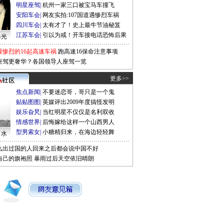
明星座驾
|
杭州一家三口被宝马车撞飞
安阳车会
|
网友实拍:107国道遇惨烈车祸
四川车会
|
太有才了！史上最牛节油秘笈
江苏车会
|
引以为戒！开车接电话恐怖后果
曝光
最惨烈的16起高速车祸
跑高速16保命注意事项
座驾更奢华？各国领导人座驾一览
更多>>
焦点新闻
|
不要迷恋哥，哥只是一个鬼
贴贴图图
|
英媒评出2009年度搞怪发明
娱乐旮旯
|
当红明星不仅仅是名利双收
情感世界
|
后悔嫁给这样一个山西男人
型男索女
|
小糖精归来，在海边轻轻舞
口水
么出过国的人回来之后都会说中国不好
自己的旗袍照
暴雨过后天空依旧晴朗