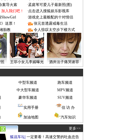
成命案导火索
·
孟庭苇可爱儿子最新照(图)
：加入我们吧！
·
点击进入搜狐娱乐影视库
owGirl
·
游戏史上最般配的十对情侣
2》送票！
·
张元首透露戒毒生活
湘胎教
·
令人惊叹太空步下楼方式
密照
王菲小女儿李嫣曝光
酒井法子痛哭谢罪
中型车频道
跑车频道
中大型车频道
MPV频道
道
豪华车频道
SUV频道
图
实用手册
信 访 办
询
加油地图
汽车知识
更多>>
狐说车坛
|
一定要看！高速交警的吐血忠告