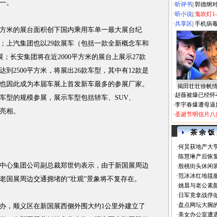
一。
·
听评书
|
郭德纲
·
听小说
|
鬼吹灯1
·
共享区
|
手机病
方米的展台面积创下国内乘用车单一最大展台纪
；上汽集团也以29款展车（包括一款全新概念车和
；长安集团将在近2000平方米的展台上展示27款
到2500平方米，将展出26款车型，其中有12款是
也因此成为本届车展上首发新车最多的参展厂家。
揭田壮壮徐帆
·
赵薇被爆已经怀
款车型的规模参展，展示车型包括轿车、SUV、
·
李宇春爆遭母逼
次亮相。
·
圣诞节明信片八
茶 余 饭
·
何炅获地产大亨
·
陈慧琳产后恢复
心集团公司副总裁郑世钧表示，由于新国展周边
·
殷桃街头休闲装
·
范冰冰红地毯
时老国展周边交通拥堵的“壮观”景象将不复存在。
·
姚晨与老公素
·
日军竟拿战俘
·
盘点网坛大腕
，顺义区在新国展西侧外围大约1公里外建立了
·
美女办公室遭