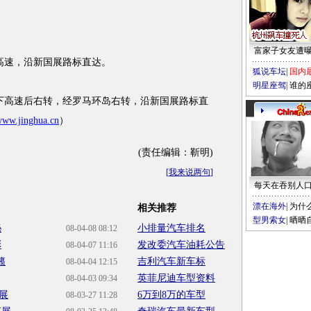
富家子女友遭
速，沿新国展路标直达。
狐说车坛
|
国内
明星座驾
|
谁的
高速后右转，经罗马环岛右转，沿新国展路标直
ww.jinghua.cn
）
(责任编辑：靳明)
[
我来说两句
]
每天在吞别人
漂在海外
|
为什
相关推荐
型男索女
|
晒晒
秘
小排量汽车排名
08-04-08 08:12
彩
发改委汽车油耗公告
08-04-07 11:16
籁
吉利汽车新车标
08-04-04 12:15
英菲尼迪车型资料
08-04-03 09:34
展
6万到8万的车型
08-03-27 11:28