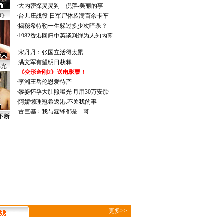
·
大内密探灵灵狗
倪萍-美丽的事
声》
·
台儿庄战役 日军尸体装满百余卡车
·
揭秘希特勒一生躲过多少次暗杀？
·
1982香港回归中英谈判鲜为人知内幕
·
宋丹丹：张国立活得太累
·
满文军有望明日获释
曝光
·
《变形金刚2》送电影票！
·
李湘王岳伦恩爱待产
·
黎姿怀孕大肚照曝光 月用30万安胎
·
阿娇懒理冠希返港:不关我的事
·
古巨基：我与霆锋都是一哥
不断
更多>>