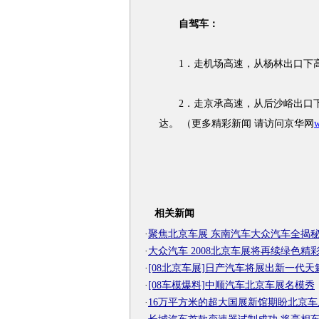
自驾车：
1．走机场高速，从杨林出口下高
2．走京承高速，从后沙峪出口下
达。 （更多精彩新闻 请访问京华网
w
相关新闻
·
聚焦北京车展 东南汽车大众汽车全揭
·
大众汽车 2008北京车展将再续绿色精
·
[08北京车展]日产汽车将展出新一代天
·
[08车模爆料]中顺汽车北京车展名模秀
·
16万平方米的超大国展新馆期盼北京车