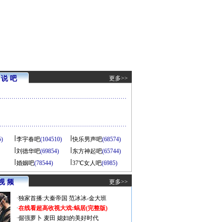
说 吧
更多>>
5)
李宇春吧
(104510)
快乐男声吧
(68574)
刘德华吧
(69854)
东方神起吧
(65744)
婚姻吧
(78544)
37℃女人吧
(6985)
视 频
更多>>
·
独家首播:大秦帝国
范冰冰-金大班
·
在线看超高收视大戏:
蜗居(完整版)
·
倔强萝卜
麦田
媳妇的美好时代