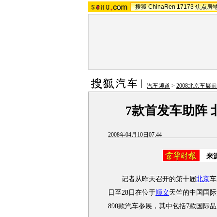
搜狐
ChinaRen
17173
焦点房
汽车频道
>
2008北京车展
7款首发车助阵
2008年04月10日07:44
来
记者从昨天召开的第十届
北京
车
日至28日在位于
顺义
天竺的中国国际
890款汽车参展，其中包括7款国际