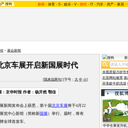
地产
搜狗
新闻
-
体育
-
S
-
娱乐
-
V
-
财经
-
IT
-
汽车
-
房产
-
家居
-
前传
>
展会新闻
新
 北京车展开启新国展时代
央视质疑29岁市
石首网站被黑
篡
[
我来说两句
] [字号：
大
中
小
]
宋美龄牛奶洗澡
源：京华时报 作者：杨开然 鄂佳
展新闻发布会上获悉，第十届
北京车展
将于4月22
展览中心新馆（简称新
国展
）举行。届时，将有
品牌全球首发车。
中学生乘直升机