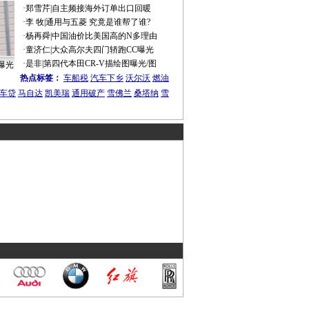
·
郑雪芹
|
自主频接海外订单出口回暖
·
李 牧
|
通用与五菱 究竟是谁帮了谁?
·
杨再舜
|
中国油价比美国高的N多理由
·
童济仁
|
大众高尔夫四门轿跑CC曝光
·
是非
|
第四代本田CR-V描绘图曝光/图
曝光
热点标签：
车船税
汽车下乡
沃尔沃
燃油
车贷
马自达
凯美瑞
通用破产
雪佛兰
桑塔纳
雪