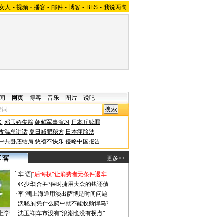
女人
-
视频
-
播客
-
邮件
-
博客
-
BBS
-
我说两句
闻
网页
博客
音乐
图片
说吧
长
邓玉娇失踪
朝鲜军事演习
日本兵赎罪
改温总讲话
夏日减肥秘方
日本瘦脸法
中共卧底结局
慈禧不快乐
侵略中国报告
更多>>
·
车 语
|
"后悔权"让消费者无条件退车
·
张少华
|
合并?保时捷用大众的钱还债
·
李 潮
|
上海通用淡出萨博是时间问题
·
沃晓东
|
凭什么腾中就不能收购悍马?
上学
·
沈玉祥
|
车市没有"浪潮也没有拐点"