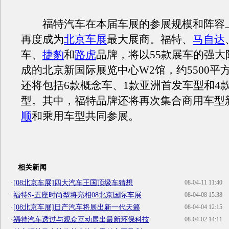
福特汽车在本届车展的参展规模和阵容
再度成为
北京车展
最大展商。福特、
马自达
车、
捷豹
和
路虎
品牌，将以55款展车的强大
成的北京新国际展览中心W2馆，约5500平
还将包括6款概念车、1款亚洲首发车型和4
型。其中，福特品牌还将再次集合商用车型
顺
和乘用车型共同参展。
相关新闻
·
[08北京车展]四大汽车王国顶级车猜想
08-04-11 11:40
·
福特S-五座时尚型将亮相08北京国际车展
08-04-08 15:38
·
[08北京车展]日产汽车将展出新一代天籁
08-04-04 12:15
·
福特汽车透过与观众互动展出最新环保科技
08-04-02 14:11