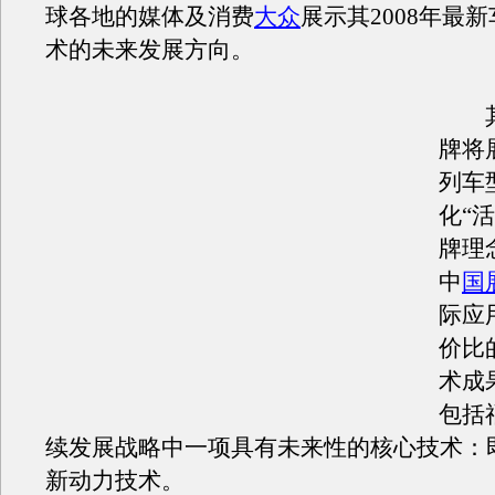
球各地的媒体及消费
大众
展示其2008年最
术的未来发展方向。
其
牌将
列车
化“
牌理
中
国
际应
价比
术成
包括
续发展战略中一项具有未来性的核心技术：即E鄄
新动力技术。