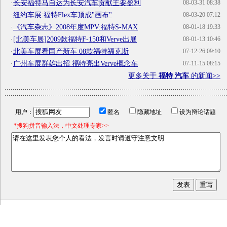
·
长安福特马自达为长安汽车贡献主要盈利
08-03-31 08:38
·
纽约车展:福特Flex车顶成"画布"
08-03-20 07:12
·
《汽车杂志》2008年度MPV:福特S-MAX
08-01-18 19:33
·
[北美车展]2009款福特F-150和Verve出展
08-01-13 10:46
·
北美车展看国产新车 08款福特福克斯
07-12-26 09:10
·
广州车展群雄出招 福特亮出Verve概念车
07-11-15 08:15
更多关于
福特 汽车
的新闻>>
用户：
匿名
隐藏地址
设为辩论话题
*搜狗拼音输入法，中文处理专家>>