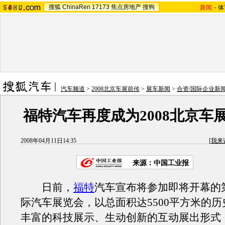
搜狐
ChinaRen
17173
焦点房地产
搜狗
新闻
-
体
汽车频道
>
2008北京车展前传
>
展车新闻
>
合资/国际企业新
福特汽车再度成为2008北京车
2008年04月11日14:35
[
我来
来源：中国工业报
日前，
福特
汽车宣布将参加即将开幕的
际汽车展览会，以总面积达5500平方米的
丰富的科技展示、生动创新的互动展出形式