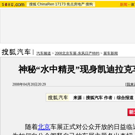
搜狐
ChinaRen
17173
焦点房地产
搜狗
新闻
-
体
汽车频道
>
2008北京车展-东风日产特约
>
展车新闻
神秘“水中精灵”现身凯迪拉克
2008年04月20日20:29
[
我来
来源：搜狐汽车 作者：综合报道
随着
北京
车展正式对公众开放的日益临