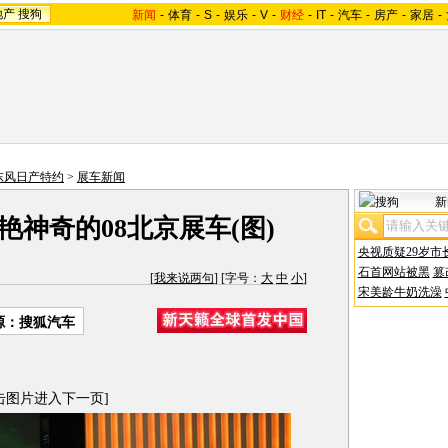
地产
搜狗
新闻
-
体育
-
S
-
娱乐
-
V
-
财经
-
IT
-
汽车
-
房产
-
家居
-
-东风日产特约
>
展车新闻
新
艳神奇的08北京展车(图)
央视质疑29岁市
石首网站被黑
篡
[
我来说两句
] [字号：
大
中
小
]
宋美龄牛奶洗澡
源：搜狐汽车
击图片进入下一页]