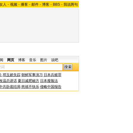
女人
-
视频
-
播客
-
邮件
-
博客
-
BBS
-
我说两句
闻
网页
博客
音乐
图片
说吧
长
邓玉娇失踪
朝鲜军事演习
日本兵赎罪
改温总讲话
夏日减肥秘方
日本瘦脸法
中共卧底结局
慈禧不快乐
侵略中国报告