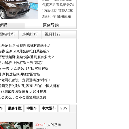
气度不凡宝马新款Z4
]内敛运动 莲花A0车
精品小车 悦翔两厢
解码
原创导购
跟帖排行
热帖排行
视频排行
比基尼 巨乳长腿性感身材诱惑十足
香 全新GL8升级欲抢日系饭碗？
它甭想玩越野 差速锁神通到底有多大？
力解析 上汽打造自强“蓝芯”
家 一汽-大众蔚领顶配版实拍解析
升 斯柯达新款明锐官图赏析
？老司机都说一定要远离这6种车！
须克服的5大“毛病”91.3%的中国人都有
S7测试谍照曝光 配大尺寸屏幕
7还会火么，会不会重复观致之路
车
紧凑车型
中型车
中大型车
SUV
29734
人的意向