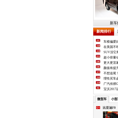
新车
新闻排行
车模偏爱
在美国不吃
SUV没
超小排量动
更大更宜
颜值有提
不想追尾
理性买车必
广汽传祺G
宝沃201
微型车
小型
比亚迪F0