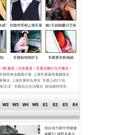
色戒"
刘德华亮相上海车展
她1天就能赚10万块
拍
车模扮纯情护士
车模更衣柜揭秘
一期:素质！注意素质！车展丑陋行为大曝光！
车模照来连载图片集
上海车展最美素颜美女
家曝光
上海车展街头美女
车展上的LV包
私生活"
车模后台生活曝光
抓拍模特理衣
W2
W3
W4
W5
E1
E2
E3
E4
混合动力新中华骏捷
威麟X5 越野是看点