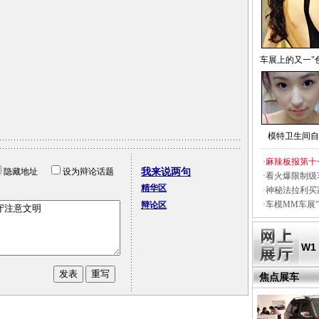
车展上的又一"
模特卫生间自
·
麻辣板报第十
隐藏地址
设为辩论话题
我来说两句
·
看火爆限制级
精华区
·
神秘法拉利买
·
车模MM车展"
辩论区
W1
焦点展车