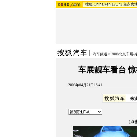
搜狐
ChinaRen
17173
焦点房
汽车频道
>
2008北京车展
车展靓车看台 惊
2008年04月21日16:41
来
[点