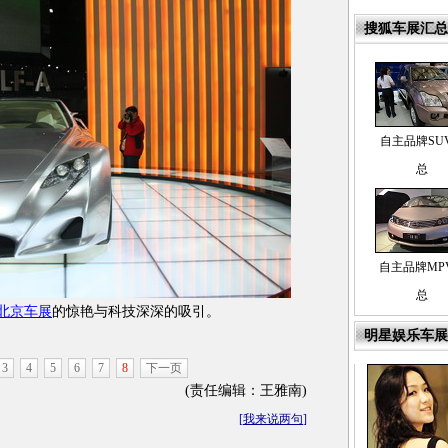
搜狐车展汇总
自主品牌SU
总
自主品牌MP
总
北京车展
的惊艳与科技深深的吸引。
明星娱乐车展
3
4
5
6
7
8
下一页
(责任编辑：王雅南)
[
我来说两句
]