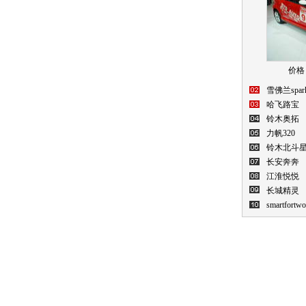
价格：
雪佛兰spar
哈飞路宝
铃木奥拓
力帆320
铃木北斗
长安奔奔
江淮悦悦
长城精灵
smartfortwo