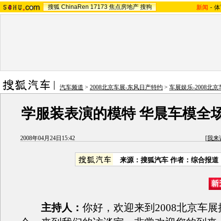
搜狐
ChinaRen
17173
焦点房地产
搜狗
新闻
-
体
汽车频道
>
2008北京车展-东风日产特约
>
车展娱乐-2008北京
学服装表演的模特 华晨车模全
2008年04月24日15:42
[
我来
来源：搜狐汽车 作者：综合报道
主持人：
你好，欢迎来到2008北京车