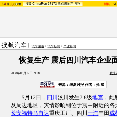
搜狐
ChinaRen
17173
焦点房地产
搜狗
新闻
-
体
汽车频道
>
汽车新闻
>
产业新闻
恢复生产 震后四川汽车企业
2008年05月17日09:28
[
我来
来源：华夏时报 作者：孙 斌
5月12日，
四川
汶川发生7.8级
地震
，此
及周边地区，灾情影响到位于震中附近的各
长安福特马自达
重庆工厂、四川
一汽
丰田
成