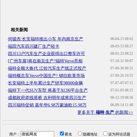
相关新闻
·
何骏杰:长安福特推出小车 年内南京生产
08-04-15 08:02
·
福田汽车四川建厂生产轻卡
08-03-13 08:37
·
四川13户汽车生产企业获得出口整车许可
08-01-23 08:22
·
[广州车展]将在南京生产?福特Verve亮相
07-10-31 09:07
·
福特全顺大换代 江铃汽车生产线正式投产
07-09-30 09:51
·
福特概念车Verve中国生产! 销往欧美市场
07-09-26 10:55
·
长安福特上半年累计生产轿车98000余辆
07-07-05 07:15
·
福特下一代SUV车型 将基于XC90平台生产
07-01-05 08:25
·
成都政府牵线搭桥 吉利明年或将四川生产
06-12-19 08:56
·
四川福特促销 嘉年华6.98万蒙迪欧15.98万
06-09-14 11:48
更多关于
福特 生产
的新闻>>
用户：
匿名
隐藏地址
设为辩论话题