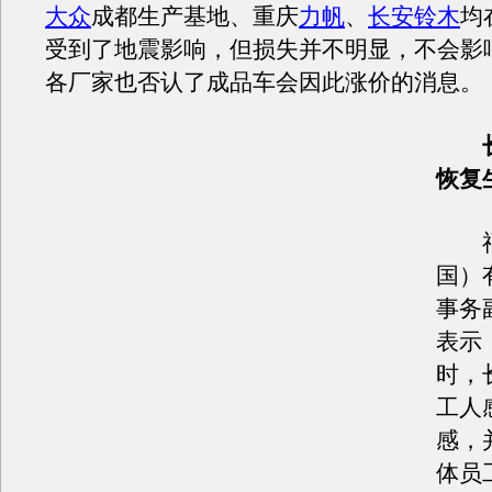
大众
成都生产基地、重庆
力帆
、
长安铃木
均
受到了地震影响，但损失并不明显，不会影
各厂家也否认了成品车会因此涨价的消息。
长福
恢复
福
国）
事务
表示
时，
工人
感，
体员