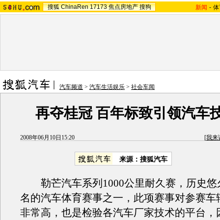
搜狐
ChinaRen
17173
焦点房地产
搜狗
新闻
-
体
汽车频道
>
汽车生活娱乐
>
社会车闻
再夺桂冠 百年标致引领汽车
2008年06月10日15:20
[
我来
来源：搜狐汽车
勒芒汽车系列1000公里耐久赛，历史悠
名的汽车体育赛事之一，此项赛事对参赛车
非常高，也是检验各汽车厂家技术的平台，