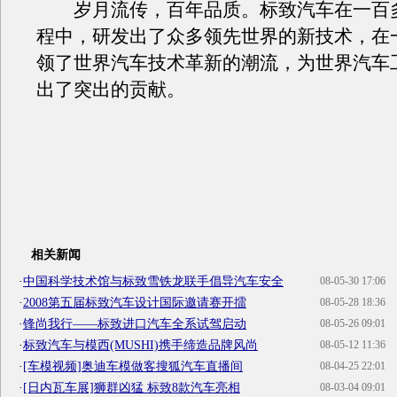
岁月流传，百年品质。标致汽车在一百
程中，研发出了众多领先世界的新技术，在
领了世界汽车技术革新的潮流，为世界汽车
出了突出的贡献。
相关新闻
·
中国科学技术馆与标致雪铁龙联手倡导汽车安全
08-05-30 17:06
·
2008第五届标致汽车设计国际邀请赛开擂
08-05-28 18:36
·
锋尚我行——标致进口汽车全系试驾启动
08-05-26 09:01
·
标致汽车与模西(MUSHI)携手缔造品牌风尚
08-05-12 11:36
·
[车模视频]奥迪车模做客搜狐汽车直播间
08-04-25 22:01
·
[日内瓦车展]狮群凶猛 标致8款汽车亮相
08-03-04 09:01