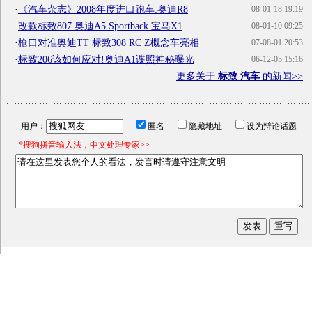
·
《汽车杂志》2008年度进口跑车:奥迪R8
08-01-18 19:19
·
改款标致807 奥迪A5 Sportback 宝马X1
08-01-10 09:25
·
枪口对准奥迪TT 标致308 RC Z概念车亮相
07-08-01 20:53
·
标致206该如何应对!奥迪A1谍照神秘曝光
06-12-05 15:16
更多关于
标致 汽车
的新闻>>
用户：
匿名
隐藏地址
设为辩论话题
*搜狗拼音输入法，中文处理专家>>