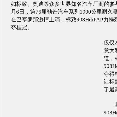
如标致、奥迪等众多世界知名汽车厂商的参与。
月6日，第76届勒芒汽车系列1000公里耐久
在巴塞罗那激情上演，标致908HdiFAP力
夺桂冠。
仅仅
意大
道，
908
夺得
让标
了最
其
908