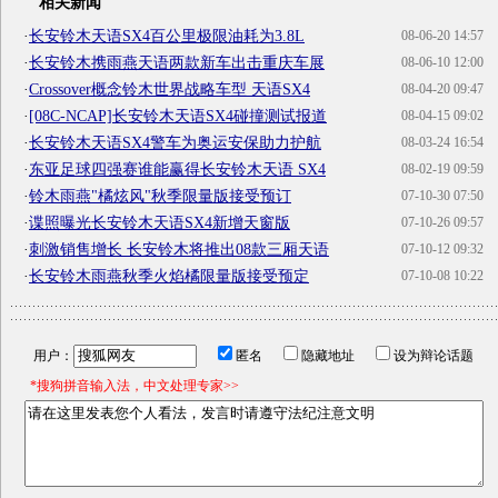
相关新闻
·
长安铃木天语SX4百公里极限油耗为3.8L
08-06-20 14:57
·
长安铃木携雨燕天语两款新车出击重庆车展
08-06-10 12:00
·
Crossover概念铃木世界战略车型 天语SX4
08-04-20 09:47
·
[08C-NCAP]长安铃木天语SX4碰撞测试报道
08-04-15 09:02
·
长安铃木天语SX4警车为奥运安保助力护航
08-03-24 16:54
·
东亚足球四强赛谁能赢得长安铃木天语 SX4
08-02-19 09:59
·
铃木雨燕"橘炫风"秋季限量版接受预订
07-10-30 07:50
·
谍照曝光长安铃木天语SX4新增天窗版
07-10-26 09:57
·
刺激销售增长 长安铃木将推出08款三厢天语
07-10-12 09:32
·
长安铃木雨燕秋季火焰橘限量版接受预定
07-10-08 10:22
用户：
匿名
隐藏地址
设为辩论话题
*搜狗拼音输入法，中文处理专家>>