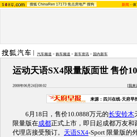
搜狐
ChinaRen
17173
焦点房地产
搜狗
新闻
-
体
汽车频道
>
购车频道
>
新车资讯
>
国内新车
运动天语SX4限量版面世 售价10.
2008年06月24日08:02
[
我来
来源：四川在线-天府早
6月18日，售价10.0888万元的
长安铃木
限量版在
成都
正式上市，即日起成都万友和
代理店接受预订。
天语SX4
-Sport 限量版