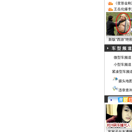
·
《变形金刚
·
王岳伦爆李
新版“西游”绝
车 型 频 道
微型车频道
小型车频道
紧凑型车频
摄头地
违章查
富家子女友遭