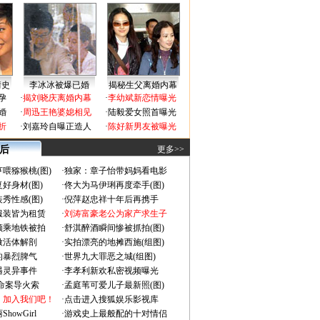
情史
李冰冰被爆已婚
揭秘生父离婚内幕
孕
·
揭刘晓庆离婚内幕
·
李幼斌新恋情曝光
婚
·
周迅王艳婆媳相见
·
陆毅爱女照首曝光
折
·
刘嘉玲自曝正造人
·
陈好新男友被曝光
 后
更多>>
喂猕猴桃(图)
·
独家：章子怡带妈妈看电影
好身材(图)
·
佟大为马伊琍再度牵手(图)
秀性感(图)
·
倪萍赵忠祥十年后再携手
服装皆为租赁
·
刘涛富豪老公为家产求生子
颜乘地铁被拍
·
舒淇醉酒瞬间惨被抓拍(图)
做活体解剖
·
实拍漂亮的地摊西施(组图)
的暴烈脾气
·
世界九大罪恶之城(组图)
遇灵异事件
·
李孝利新欢私密视频曝光
成命案导火索
·
孟庭苇可爱儿子最新照(图)
：加入我们吧！
·
点击进入搜狐娱乐影视库
owGirl
·
游戏史上最般配的十对情侣