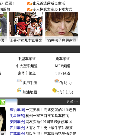
2》送票！
·
张元首透露戒毒生活
湘胎教
·
令人惊叹太空步下楼方式
密照
王菲小女儿李嫣曝光
酒井法子痛哭谢罪
中型车频道
跑车频道
中大型车频道
MPV频道
道
豪华车频道
SUV频道
图
实用手册
信 访 办
询
加油地图
汽车知识
更多>>
狐说车坛
|
一定要看！高速交警的吐血忠告
明星座驾
|
杭州一家三口被宝马车撞飞
安阳车会
|
网友实拍:107国道遇惨烈车祸
四川车会
|
太有才了！史上最牛节油秘笈
江苏车会
|
引以为戒！开车接电话恐怖后果
曝光