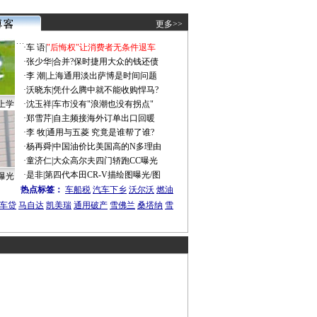
更多>>
·
车 语
|
"后悔权"让消费者无条件退车
·
张少华
|
合并?保时捷用大众的钱还债
·
李 潮
|
上海通用淡出萨博是时间问题
·
沃晓东
|
凭什么腾中就不能收购悍马?
上学
·
沈玉祥
|
车市没有"浪潮也没有拐点"
·
郑雪芹
|
自主频接海外订单出口回暖
·
李 牧
|
通用与五菱 究竟是谁帮了谁?
·
杨再舜
|
中国油价比美国高的N多理由
·
童济仁
|
大众高尔夫四门轿跑CC曝光
·
是非
|
第四代本田CR-V描绘图曝光/图
曝光
热点标签：
车船税
汽车下乡
沃尔沃
燃油
车贷
马自达
凯美瑞
通用破产
雪佛兰
桑塔纳
雪