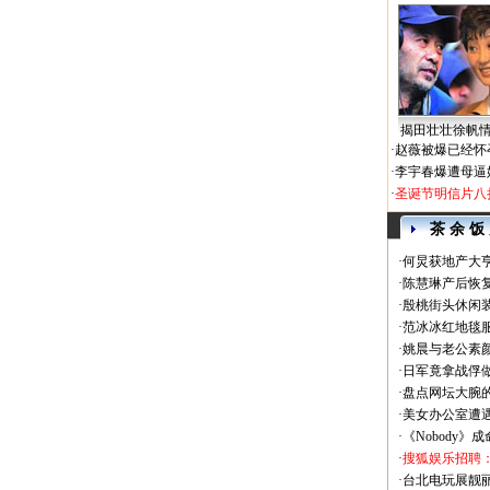
揭田壮壮徐帆
·
赵薇被爆已经怀
·
李宇春爆遭母逼
·
圣诞节明信片八
茶 余 饭
·
何炅获地产大亨
·
陈慧琳产后恢复
·
殷桃街头休闲装
·
范冰冰红地毯
·
姚晨与老公素
·
日军竟拿战俘
·
盘点网坛大腕
·
美女办公室遭
·
《Nobody》
·
搜狐娱乐招聘
·
台北电玩展靓丽Sh