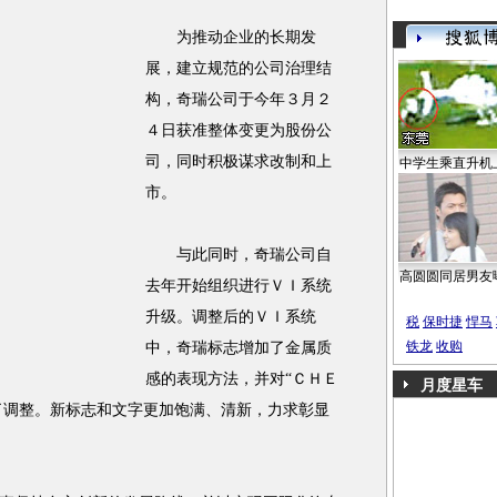
为推动企业的长期发
展，建立规范的公司治理结
构，奇瑞公司于今年３月２
４日获准整体变更为股份公
司，同时积极谋求改制和上
中学生乘直升机
市。
与此同时，奇瑞公司自
高圆圆同居男友
去年开始组织进行ＶＩ系统
升级。调整后的ＶＩ系统
税
保时捷
悍马
铁龙
收购
中，奇瑞标志增加了金属质
感的表现方法，并对“ＣＨＥ
月度星车
行了调整。新标志和文字更加饱满、清新，力求彰显