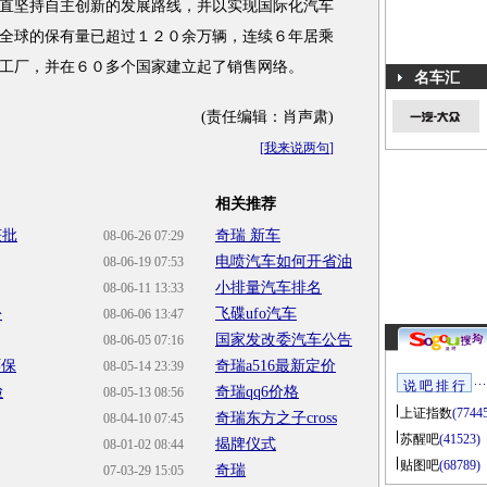
坚持自主创新的发展路线，并以实现国际化汽车
全球的保有量已超过１２０余万辆，连续６年居乘
工厂，并在６０多个国家建立起了销售网络。
名车汇
(责任编辑：肖声肃)
[
我来说两句
]
相关推荐
获批
奇瑞 新车
08-06-26 07:29
电喷汽车如何开省油
08-06-19 07:53
小排量汽车排名
08-06-11 13:33
份
飞碟ufo汽车
08-06-06 13:47
国家发改委汽车公告
08-06-05 07:16
环保
奇瑞a516最新定价
08-05-14 23:39
说 吧 排 行
脸
奇瑞qq6价格
08-05-13 08:56
上证指数
(7744
奇瑞东方之子cross
08-04-10 07:45
苏醒吧
(41523)
揭牌仪式
08-01-02 08:44
贴图吧
(68789)
奇瑞
07-03-29 15:05