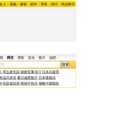
女人
-
视频
-
播客
-
邮件
-
博客
-
BBS
-
我说两句
闻
网页
博客
音乐
图片
说吧
长
邓玉娇失踪
朝鲜军事演习
日本兵赎罪
改温总讲话
夏日减肥秘方
日本瘦脸法
中共卧底结局
慈禧不快乐
侵略中国报告