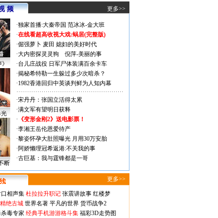
视 频
更多>>
·
独家首播:大秦帝国
范冰冰-金大班
·
在线看超高收视大戏:
蜗居(完整版)
·
倔强萝卜
麦田
媳妇的美好时代
·
大内密探灵灵狗
倪萍-美丽的事
声》
·
台儿庄战役 日军尸体装满百余卡车
·
揭秘希特勒一生躲过多少次暗杀？
·
1982香港回归中英谈判鲜为人知内幕
·
宋丹丹：张国立活得太累
·
满文军有望明日获释
曝光
·
《变形金刚2》送电影票！
·
李湘王岳伦恩爱待产
·
黎姿怀孕大肚照曝光 月用30万安胎
·
阿娇懒理冠希返港:不关我的事
·
古巨基：我与霆锋都是一哥
不断
更多>>
对口相声集
杜拉拉升职记
张震讲故事
红楼梦
-精绝古城
世界名著
平凡的世界
货币战争2
毒杀毒专家
经典手机游游格斗集
福彩3D走势图