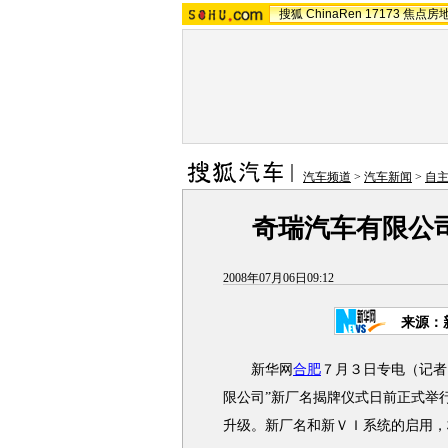
搜狐
ChinaRen
17173
焦点房
汽车频道
>
汽车新闻
>
自
奇瑞汽车有限公
2008年07月06日09:12
来源：
新华网
合肥
７月３日专电（记者
限公司”新厂名揭牌仪式日前正式举
升级。新厂名和新ＶＩ系统的启用，