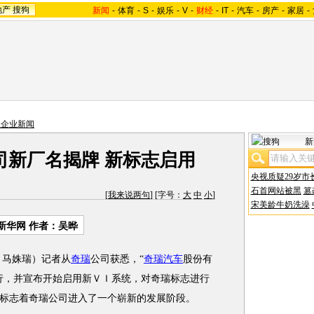
地产
搜狗
新闻
-
体育
-
S
-
娱乐
-
V
-
财经
-
IT
-
汽车
-
房产
-
家居
-
主企业新闻
新
司新厂名揭牌 新标志启用
央视质疑29岁市
石首网站被黑
篡
[
我来说两句
] [字号：
大
中
小
]
宋美龄牛奶洗澡
新华网 作者：吴晔
 马姝瑞）记者从
奇瑞
公司获悉，“
奇瑞汽车
股份有
行，并宣布开始启用新ＶＩ系统，对奇瑞标志进行
标志着奇瑞公司进入了一个崭新的发展阶段。