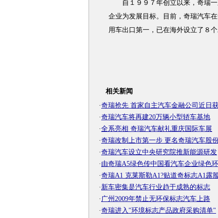
自１９９７年创立以来，奇瑞一直
企业为发展目标。目前，奇瑞汽车在
用车出口第一，已在海外设立了８个
相关新闻
·
奇瑞抢先 首家自主汽车金融公司近日
·
奇瑞汽车将再建20万辆小型轿车基地
·
全系亮相 奇瑞汽车献礼重庆国际车展
·
奇瑞改制上市第一步 更名奇瑞汽车股
·
奇瑞汽车设立中央研究院推新能源研发
·
由奇瑞A5绿色传中国看汽车企业绿色
·
奇瑞A1 克莱斯勒A1?贴道奇标志A1露
·
新车密集是汽车行业趋于成熟的标志
·
广州2009年禁止无环保标志汽车上路
·
奇瑞进入"环境标志产品政府采购清单"