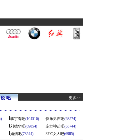
说 吧
更多>>
5)
李宇春吧
(104510)
快乐男声吧
(68574)
刘德华吧
(69854)
东方神起吧
(65744)
婚姻吧
(78544)
37℃女人吧
(6985)