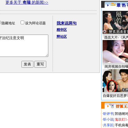
更多关于
奇瑞
的新闻>>
最 热 
隐藏地址
设为辩论话题
我来说两句
精华区
辩论区
谍战大片-《风
闺房视频自拍
自爆捉奸后恶梦
·
听评书
|
郭德纲
·
听小说
|
鬼吹灯1
·
共享区
|
手机病