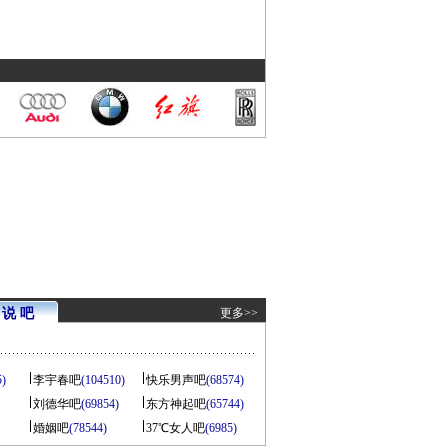
说 吧
更多>>
5)
李宇春吧
(104510)
快乐男声吧
(68574)
刘德华吧
(69854)
东方神起吧
(65744)
婚姻吧
(78544)
37℃女人吧
(6985)