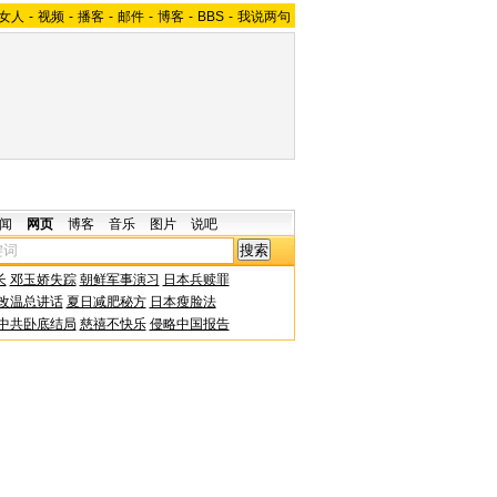
女人
-
视频
-
播客
-
邮件
-
博客
-
BBS
-
我说两句
闻
网页
博客
音乐
图片
说吧
长
邓玉娇失踪
朝鲜军事演习
日本兵赎罪
改温总讲话
夏日减肥秘方
日本瘦脸法
中共卧底结局
慈禧不快乐
侵略中国报告