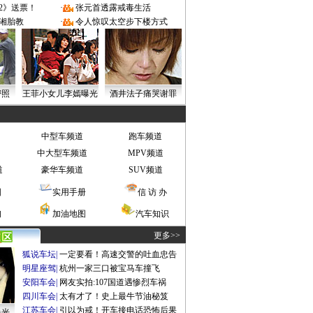
2》送票！
·
张元首透露戒毒生活
湘胎教
·
令人惊叹太空步下楼方式
密照
王菲小女儿李嫣曝光
酒井法子痛哭谢罪
中型车频道
跑车频道
中大型车频道
MPV频道
道
豪华车频道
SUV频道
图
实用手册
信 访 办
询
加油地图
汽车知识
更多>>
狐说车坛
|
一定要看！高速交警的吐血忠告
明星座驾
|
杭州一家三口被宝马车撞飞
安阳车会
|
网友实拍:107国道遇惨烈车祸
四川车会
|
太有才了！史上最牛节油秘笈
江苏车会
|
引以为戒！开车接电话恐怖后果
曝光