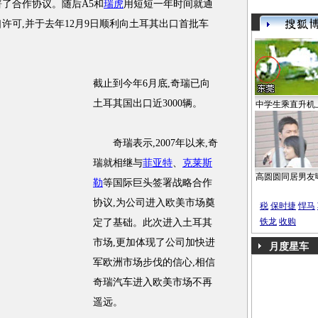
签署了合作协议。随后A5和
瑞虎
用短短一年时间就通
许可,并于去年12月9日顺利向土耳其出口首批车
截止到今年6月底,奇瑞已向
土耳其国出口近3000辆。
中学生乘直升机
奇瑞表示,2007年以来,奇
瑞就相继与
菲亚特
、
克莱斯
高圆圆同居男友
勒
等国际巨头签署战略合作
协议,为公司进入欧美市场奠
税
保时捷
悍马
铁龙
收购
定了基础。此次进入土耳其
市场,更加体现了公司加快进
月度星车
军欧洲市场步伐的信心,相信
奇瑞汽车进入欧美市场不再
遥远。