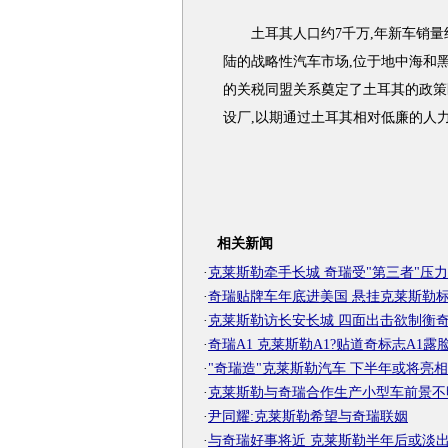
土耳其人口约7千万,年新车销量约
陆的战略性汽车市场,位于地中海和
的关税同盟关系奠定了土耳其的政策
设厂,以期通过土耳其相对低廉的人
相关新闻
·
克莱斯勒牵手长城 奇瑞受"第三者"压力
·
奇瑞贴牌车年底进美国 悬挂克莱斯勒
·
克莱斯勒访长安长城 四面出击欲制衡
·
奇瑞A1 克莱斯勒A1?贴道奇标志A1露
·
"奇瑞造"克莱斯勒汽车 下半年或将亮相
·
克莱斯勒与奇瑞合作生产小型车前景不
·
尹同耀:克莱斯勒希望与奇瑞联姻
·
与奇瑞好事将近 克莱斯勒半年后或淡