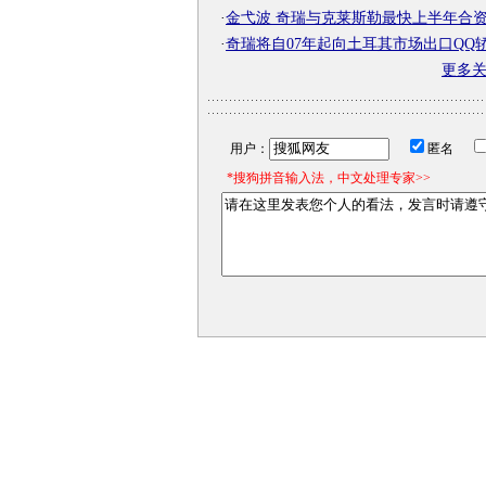
·
金弋波 奇瑞与克莱斯勒最快上半年合
·
奇瑞将自07年起向土耳其市场出口QQ
更多
用户：
匿名
*搜狗拼音输入法，中文处理专家>>