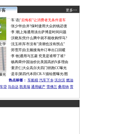
更多>>
·
车 语
|
"后悔权"让消费者无条件退车
·
张少华
|
合并?保时捷用大众的钱还债
·
李 潮
|
上海通用淡出萨博是时间问题
·
沃晓东
|
凭什么腾中就不能收购悍马?
上学
·
沈玉祥
|
车市没有"浪潮也没有拐点"
·
郑雪芹
|
自主频接海外订单出口回暖
·
李 牧
|
通用与五菱 究竟是谁帮了谁?
·
杨再舜
|
中国油价比美国高的N多理由
·
童济仁
|
大众高尔夫四门轿跑CC曝光
·
是非
|
第四代本田CR-V描绘图曝光/图
曝光
热点标签：
车船税
汽车下乡
沃尔沃
燃油
车贷
马自达
凯美瑞
通用破产
雪佛兰
桑塔纳
雪