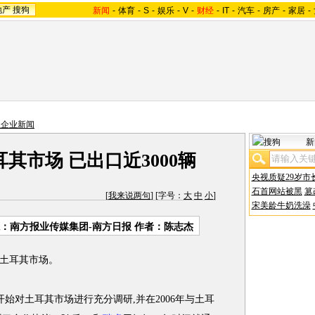
地产
搜狗
新闻
-
体育
-
S
-
娱乐
-
V
-
财经
-
IT
-
汽车
-
房产
-
家居
-
主企业新闻
新
其市场 已出口近3000辆
央视质疑29岁市
石首网站被黑
篡
[
我来说两句
] [字号：
大
中
小
]
宋美龄牛奶洗澡
：南方报业传媒集团-南方日报 作者：陈志杰
土耳其市场。
奇瑞开始对土耳其市场进行充分调研,并在2006年与土耳