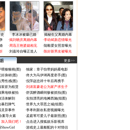
情史
李冰冰被爆已婚
揭秘生父离婚内幕
孕
·
揭刘晓庆离婚内幕
·
李幼斌新恋情曝光
婚
·
周迅王艳婆媳相见
·
陆毅爱女照首曝光
折
·
刘嘉玲自曝正造人
·
陈好新男友被曝光
 后
更多>>
喂猕猴桃(图)
·
独家：章子怡带妈妈看电影
好身材(图)
·
佟大为马伊琍再度牵手(图)
秀性感(图)
·
倪萍赵忠祥十年后再携手
服装皆为租赁
·
刘涛富豪老公为家产求生子
颜乘地铁被拍
·
舒淇醉酒瞬间惨被抓拍(图)
做活体解剖
·
实拍漂亮的地摊西施(组图)
的暴烈脾气
·
世界九大罪恶之城(组图)
遇灵异事件
·
李孝利新欢私密视频曝光
成命案导火索
·
孟庭苇可爱儿子最新照(图)
：加入我们吧！
·
点击进入搜狐娱乐影视库
owGirl
·
游戏史上最般配的十对情侣