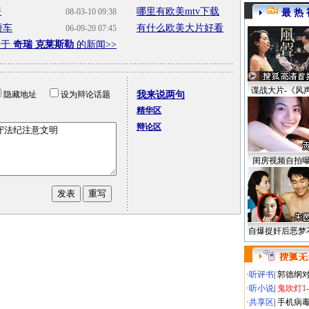
资
哪里有欧美mtv下载
08-03-10 09:38
最 热 
轿车
有什么欧美大片好看
06-09-20 07:45
关于
奇瑞 克莱斯勒
的新闻>>
谍战大片-《风
隐藏地址
设为辩论话题
我来说两句
精华区
辩论区
闺房视频自拍
自爆捉奸后恶梦
·
听评书
|
郭德纲
·
听小说
|
鬼吹灯1
·
共享区
|
手机病