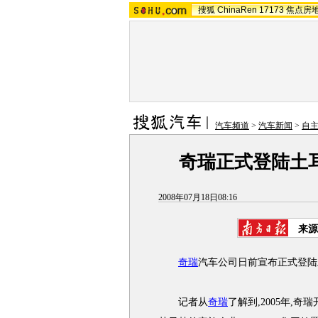
搜狐
ChinaRen
17173
焦点房
汽车频道
>
汽车新闻
>
自
奇瑞正式登陆土耳
2008年07月18日08:16
来源
奇瑞
汽车公司日前宣布正式登陆
记者从
奇瑞
了解到,2005年,