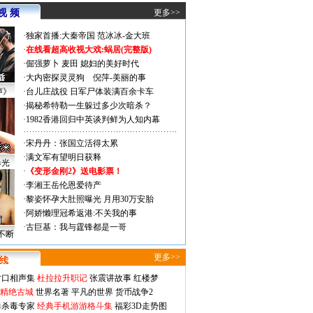
视 频
更多>>
·
独家首播:大秦帝国
范冰冰-金大班
·
在线看超高收视大戏:
蜗居(完整版)
·
倔强萝卜
麦田
媳妇的美好时代
·
大内密探灵灵狗
倪萍-美丽的事
声》
·
台儿庄战役 日军尸体装满百余卡车
·
揭秘希特勒一生躲过多少次暗杀？
·
1982香港回归中英谈判鲜为人知内幕
·
宋丹丹：张国立活得太累
·
满文军有望明日获释
曝光
·
《变形金刚2》送电影票！
·
李湘王岳伦恩爱待产
·
黎姿怀孕大肚照曝光 月用30万安胎
·
阿娇懒理冠希返港:不关我的事
·
古巨基：我与霆锋都是一哥
不断
更多>>
对口相声集
杜拉拉升职记
张震讲故事
红楼梦
-精绝古城
世界名著
平凡的世界
货币战争2
毒杀毒专家
经典手机游游格斗集
福彩3D走势图