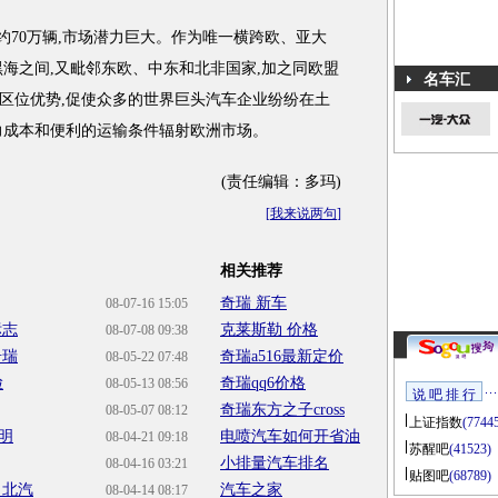
70万辆,市场潜力巨大。作为唯一横跨欧、亚大
黑海之间,又毗邻东欧、中东和北非国家,加之同欧盟
名车汇
区位优势,促使众多的世界巨头汽车企业纷纷在土
力成本和便利的运输条件辐射欧洲市场。
(责任编辑：多玛)
[
我来说两句
]
相关推荐
奇瑞 新车
08-07-16 15:05
标志
克莱斯勒 价格
08-07-08 09:38
奇瑞
奇瑞a516最新定价
08-05-22 07:48
脸
奇瑞qq6价格
08-05-13 08:56
说 吧 排 行
奇瑞东方之子cross
08-05-07 08:12
上证指数
(7744
明
电喷汽车如何开省油
08-04-21 09:18
苏醒吧
(41523)
小排量汽车排名
08-04-16 03:21
贴图吧
(68789)
出北汽
汽车之家
08-04-14 08:17