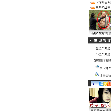
·
《变形金刚
·
王岳伦爆李
新版“西游”绝
车 型 频 道
微型车频道
小型车频道
紧凑型车频
摄头地
违章查
富家子女友遭