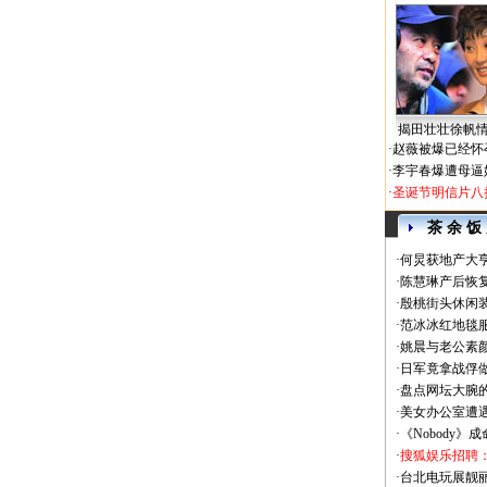
揭田壮壮徐帆
·
赵薇被爆已经怀
·
李宇春爆遭母逼
·
圣诞节明信片八
茶 余 饭
·
何炅获地产大亨
·
陈慧琳产后恢复
·
殷桃街头休闲装
·
范冰冰红地毯
·
姚晨与老公素
·
日军竟拿战俘
·
盘点网坛大腕
·
美女办公室遭
·
《Nobody》
·
搜狐娱乐招聘
·
台北电玩展靓丽Sh