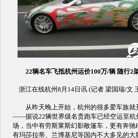
22辆名车飞抵杭州运价100万/辆 随行
浙江在线杭州8月14日讯 (记者 梁国瑞/文 
从昨天晚上开始，杭州的很多爱车族就
——据说22辆世界级名贵跑车已经空运至杭
场，当中有劳斯莱斯幻影敞篷车，更有奔驰
有玛莎拉蒂、兰博基尼等国内不大多见的大