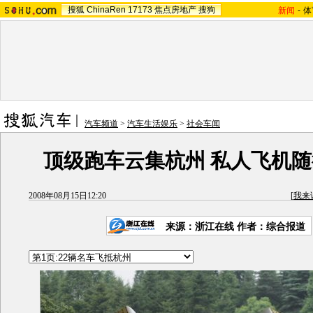
搜狐
ChinaRen
17173
焦点房地产
搜狗
新闻
-
体
汽车频道
>
汽车生活娱乐
>
社会车闻
顶级跑车云集杭州 私人飞机随
2008年08月15日12:20
[
我来
来源：浙江在线 作者：综合报道