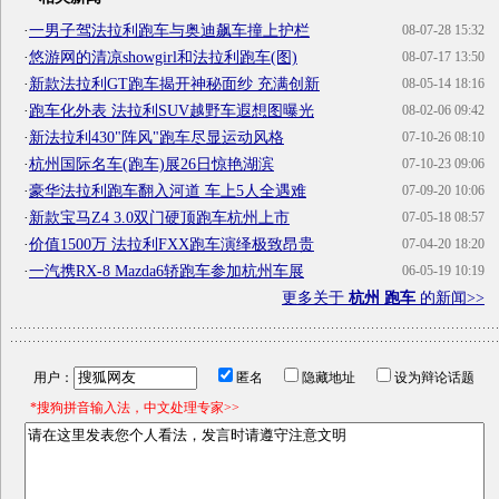
·
一男子驾法拉利跑车与奥迪飙车撞上护栏
08-07-28 15:32
·
悠游网的清凉showgirl和法拉利跑车(图)
08-07-17 13:50
·
新款法拉利GT跑车揭开神秘面纱 充满创新
08-05-14 18:16
·
跑车化外表 法拉利SUV越野车遐想图曝光
08-02-06 09:42
·
新法拉利430"阵风"跑车尽显运动风格
07-10-26 08:10
·
杭州国际名车(跑车)展26日惊艳湖滨
07-10-23 09:06
·
豪华法拉利跑车翻入河道 车上5人全遇难
07-09-20 10:06
·
新款宝马Z4 3.0双门硬顶跑车杭州上市
07-05-18 08:57
·
价值1500万 法拉利FXX跑车演绎极致昂贵
07-04-20 18:20
·
一汽携RX-8 Mazda6轿跑车参加杭州车展
06-05-19 10:19
更多关于
杭州 跑车
的新闻>>
用户：
匿名
隐藏地址
设为辩论话题
*搜狗拼音输入法，中文处理专家>>