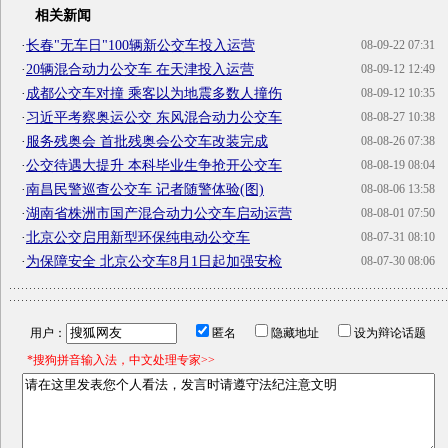
相关新闻
·
长春"无车日"100辆新公交车投入运营
08-09-22 07:31
·
20辆混合动力公交车 在天津投入运营
08-09-12 12:49
·
成都公交车对撞 乘客以为地震多数人撞伤
08-09-12 10:35
·
习近平考察奥运公交 东风混合动力公交车
08-08-27 10:38
·
服务残奥会 首批残奥会公交车改装完成
08-08-26 07:38
·
公交待遇大提升 本科毕业生争抢开公交车
08-08-19 08:04
·
南昌民警巡查公交车 记者随警体验(图)
08-08-06 13:58
·
湖南省株洲市国产混合动力公交车启动运营
08-08-01 07:50
·
北京公交启用新型环保纯电动公交车
08-07-31 08:10
·
为保障安全 北京公交车8月1日起加强安检
08-07-30 08:06
用户：
匿名
隐藏地址
设为辩论话题
*搜狗拼音输入法，中文处理专家>>