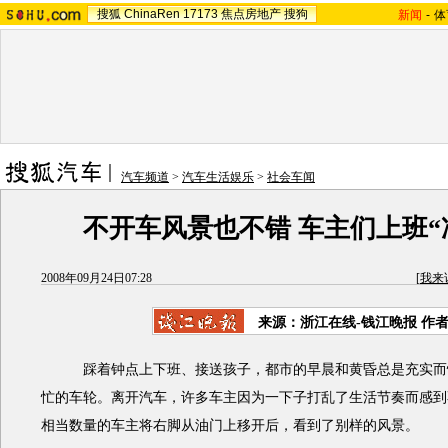
搜狐
ChinaRen
17173
焦点房地产
搜狗
新闻
-
体
汽车频道
>
汽车生活娱乐
>
社会车闻
不开车风景也不错 车主们上班“
2008年09月24日07:28
[
我来
来源：浙江在线-钱江晚报 作
踩着钟点上下班、接送孩子，都市的早晨和黄昏总是充实而
忙的车轮。离开汽车，许多车主因为一下子打乱了生活节奏而感到
相当数量的车主将右脚从油门上移开后，看到了别样的风景。