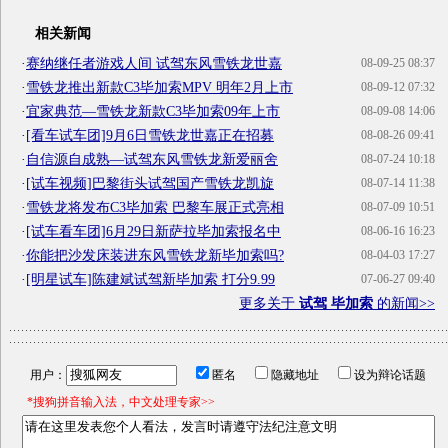
相关新闻
·
赛纳继任者游戏人间 试驾东风雪铁龙世嘉
08-09-25 08:37
·
雪铁龙推出新款C3毕加索MPV 明年2月上市
08-09-12 07:32
·
宜家典范—雪铁龙新款C3毕加索09年上市
08-09-08 14:06
·
[看车试车团]9月6日雪铁龙世嘉正在招募
08-08-26 09:41
·
自信源自成熟—试驾东风雪铁龙新爱丽舍
08-07-24 10:18
·
[试车视频]巴黎街头试驾国产雪铁龙凯旋
08-07-14 11:38
·
雪铁龙将发布C3毕加索 巴黎车展正式亮相
08-07-09 10:51
·
[试车看车团]6月29日新萨拉毕加索报名中
08-06-16 16:23
·
你能把沙发床装进东风雪铁龙新毕加索吗?
08-04-03 17:27
·
[明星试车]陈建斌试驾新毕加索 打分9.99
07-06-27 09:40
更多关于
试驾 毕加索
的新闻>>
用户：
匿名
隐藏地址
设为辩论话题
*搜狗拼音输入法，中文处理专家>>