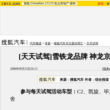
搜狐
ChinaRen
17173
焦点房地产
搜狗
新闻
-
体
汽车频道
>
专题
>
搜狐汽车月主题试驾汇
>
天天试驾
[天天试驾]雪铁龙品牌 神龙京
2008年09月25日16:15
[
我来
来源：搜狐汽车 作者：综合报道
参与每天试驾活动车型：
C2、凯旋、
舍