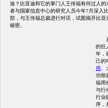
迪？比亚迪和它的掌门人王传福有何过人的
者与国家信息中心的研究人员今年7月深入
部，与王传福总裁进行对话，试图揭开比亚
秘密。
从
的狂
年，
己的
用
、
功彻
福用
与行
行业
序，