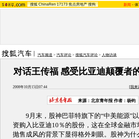
搜狐
ChinaRen
17173
焦点房地产
搜狗
新闻
-
体
汽车频道
>
汽车评论
>
搜狐汽车评论
>
人物访谈
对话王传福 感受比亚迪颠覆者
2008年10月15日07:44
[
我来
来源：北京青年报 作者：杨钧
9月末，股神巴菲特旗下的“中美能源”以
资购入比亚迪10％的股份，这在全球金融市
抛售成风的背景下显得格外刺眼。股神为什