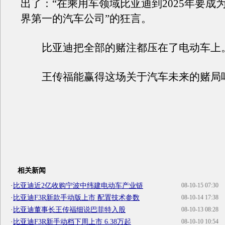
出了：“在乘用车领域比亚迪到2025年要成
界第一的汽车公司”的狂言。
比亚迪把全部的赌注都压在了电动车上
王传福能赢得这场关于汽车未来的赌局
相关新闻
·
比亚迪近2亿收购宁波中纬建电动车产业链
08-10-15 07:30
·
比亚迪F3R新款手动版上市 配置技术参数
08-10-14 17:38
·
比亚迪董事长王传福细说巴菲特入股
08-10-13 08:28
·
比亚迪F3R新手动档下周上市 6.38万起
08-10-10 10:54