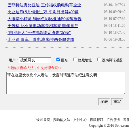
·
巴菲特注资比亚迪 王传福收购电动车企业
08-10-10 07:24
·
比亚迪F0 9月销量过万 平均日出货400辆
08-10-09 09:49
·
大眼睛小精灵 绚丽色彩比亚迪F0试驾报告
08-10-07 07:36
·
王传福:比亚迪电动车亮相车展 明年量产
08-04-18 11:26
·
"电池狂人"王传福高调妥协走"双模"
07-10-18 07:46
·
比亚迪:造车、造电池 坚持两条腿走路
06-06-19 08:55
用户：
匿名
隐藏地址
设为辩论话题
*搜狗拼音输入法，中文处理专家>>
设置首页
-
搜狗输入法
-
支付中心
-
搜狐招聘
-
广告服务
-
客
Copyright
©
2016 Sohu.com