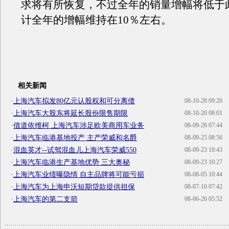
求将有所恢复，不过全年的销量增幅将低于
计全年的增幅维持在10％左右。
相关新闻
·
上海汽车拟发80亿元认股权和可分离债
08-10-28 09:20
·
上海汽车大股东将延长股份限售期限
08-10-20 08:01
·
借道依维柯 上海汽车涉足欧美商用车业务
08-09-26 07:44
·
上海汽车临港基地投产 主产荣威和名爵
08-09-25 08:56
·
混血英才--试驾混血儿上海汽车荣威550
08-09-23 10:43
·
上海汽车临港生产基地优势 三大奥秘
08-09-23 10:27
·
上海汽车业绩曝隐情 自主品牌将可能亏损
08-08-05 10:44
·
上海汽车为上海申沃短期贷款提供担保
08-07-10 07:42
·
上海汽车的第二支箭
08-06-26 05:52