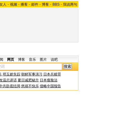
女人
-
视频
-
播客
-
邮件
-
博客
-
BBS
-
我说两句
闻
网页
博客
音乐
图片
说吧
长
邓玉娇失踪
朝鲜军事演习
日本兵赎罪
改温总讲话
夏日减肥秘方
日本瘦脸法
中共卧底结局
慈禧不快乐
侵略中国报告