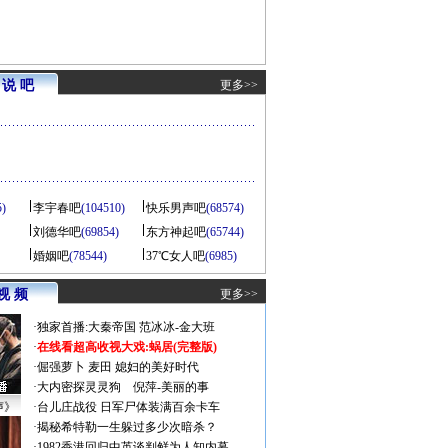
说 吧
更多>>
5)
李宇春吧
(104510)
快乐男声吧
(68574)
刘德华吧
(69854)
东方神起吧
(65744)
婚姻吧
(78544)
37℃女人吧
(6985)
视 频
更多>>
·
独家首播:大秦帝国
范冰冰-金大班
·
在线看超高收视大戏:
蜗居(完整版)
·
倔强萝卜
麦田
媳妇的美好时代
·
大内密探灵灵狗
倪萍-美丽的事
声》
·
台儿庄战役 日军尸体装满百余卡车
·
揭秘希特勒一生躲过多少次暗杀？
·
1982香港回归中英谈判鲜为人知内幕