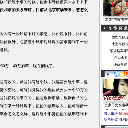
候和供过于求的时候，他会围绕价值实际水平上下
供和求的关系来讲，目前从北京市场来看，您怎么
新版“西游”绝
车 型 频 道
因为有一些所谓不好的消息，比如说限行，比如前
微型车频
油价飙升，包括整个城市对环境的需求抑制了一些
小型车频
危机。
紧凑型车频
摄头地图
违章查询
30万、40万的车，现在搁浅了。
是有效的，就是我有这个钱，我也需要这个车，也
势的变化，可能我觉得我的地位就要买一个30万的
是我们说的潜在的，他是根据市场，根据自己的心
富家子女友遭
能在某一种环境下，使他的预期放大，他可能借一
车会怎么怎么样，也许这个形势使他的预期感到不
狐说车坛
|
国内
明星座驾
|
谁的