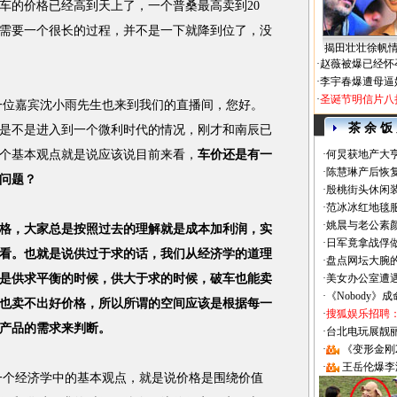
车的价格已经高到天上了，一个普桑最高卖到20
需要一个很长的过程，并不是一下就降到位了，没
揭田壮壮徐帆
·
赵薇被爆已经怀
·
李宇春爆遭母逼
·
圣诞节明信片八
一位嘉宾沈小雨先生也来到我们的直播间，您好。
茶 余 饭
是不是进入到一个微利时代的情况，刚才和南辰已
个基本观点就是说应该说目前来看，
车价还是有一
·
何炅获地产大亨
·
陈慧琳产后恢复
问题？
·
殷桃街头休闲装
·
范冰冰红地毯
·
姚晨与老公素
格，大家总是按照过去的理解就是成本加利润，实
·
日军竟拿战俘
看。也就是说供过于求的话，我们从经济学的道理
·
盘点网坛大腕
是供求平衡的时候，供大于求的时候，破车也能卖
·
美女办公室遭
·
《Nobody》
也卖不出好价格，所以所谓的空间应该是根据每一
·
搜狐娱乐招聘
产品的需求来判断。
·
台北电玩展靓丽Sh
·
《变形金刚
·
王岳伦爆李
一个经济学中的基本观点，就是说价格是围绕价值