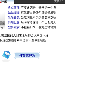
更多>>
焦点新闻
|
不要迷恋哥，哥只是一个鬼
贴贴图图
|
英媒评出2009年度搞怪发明
娱乐旮旯
|
当红明星不仅仅是名利双收
情感世界
|
后悔嫁给这样一个山西男人
型男索女
|
小糖精归来，在海边轻轻舞
口水
么出过国的人回来之后都会说中国不好
自己的旗袍照
暴雨过后天空依旧晴朗