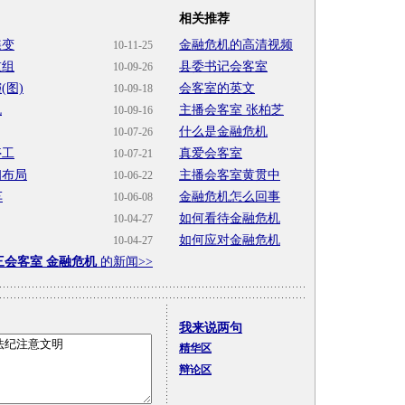
相关推荐
蝶变
金融危机的高清视频
10-11-25
重组
县委书记会客室
10-09-26
(图)
会客室的英文
10-09-18
机
主播会客室 张柏芝
10-09-16
什么是金融危机
10-07-26
停工
真爱会客室
10-07-21
初布局
主播会客室黄贯中
10-06-22
车
金融危机怎么回事
10-06-08
如何看待金融危机
10-04-27
如何应对金融危机
10-04-27
三会客室 金融危机
的新闻>>
我来说两句
精华区
辩论区