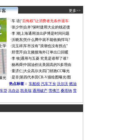
更多>>
·
车 语
|
"后悔权"让消费者无条件退车
·
张少华
|
合并?保时捷用大众的钱还债
·
李 潮
|
上海通用淡出萨博是时间问题
·
沃晓东
|
凭什么腾中就不能收购悍马?
上学
·
沈玉祥
|
车市没有"浪潮也没有拐点"
·
郑雪芹
|
自主频接海外订单出口回暖
·
李 牧
|
通用与五菱 究竟是谁帮了谁?
·
杨再舜
|
中国油价比美国高的N多理由
·
童济仁
|
大众高尔夫四门轿跑CC曝光
·
是非
|
第四代本田CR-V描绘图曝光/图
曝光
热点标签：
车船税
汽车下乡
沃尔沃
燃油
车贷
马自达
凯美瑞
通用破产
雪佛兰
桑塔纳
雪