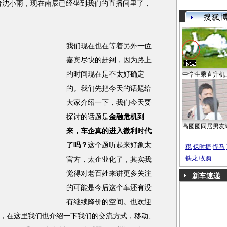
者沈小雨，现在南辰已经坐到我们的直播间里了，
我们现在也在等着另外一位
嘉宾尽快的赶到，因为路上
的时间现在是不太好确定
中学生乘直升机
的。我们先把今天的话题给
大家介绍一下，我们今天要
探讨的话题是
金融危机到
高圆圆同居男友
来，车企真的进入微利时代
了吗？
这个题听起来好象太
税
保时捷
悍马
铁龙
收购
官方，太企业化了，其实我
觉得对老百姓来讲更多关注
新车速递
的可能是今后这个车还有没
有继续降价的空间。也欢迎
，在这里我们也介绍一下我们的交流方式，移动、