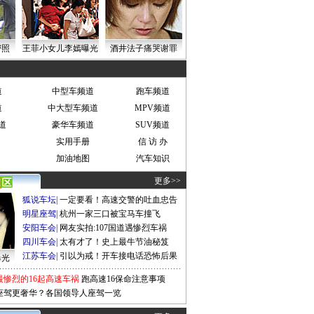
密照
王菲小女儿李嫣曝光
酒井法子痛哭谢罪
道
中型车频道
跑车频道
道
中大型车频道
MPV频道
道
豪华车频道
SUV频道
实用手册
信 访 办
加油地图
汽车知识
更多>>
狐说车坛
|
一定要看！高速交警的吐血忠告
明星座驾
|
杭州一家三口被宝马车撞飞
安阳车会
|
网友实拍:107国道遇惨烈车祸
四川车会
|
太有才了！史上最牛节油秘笈
江苏车会
|
引以为戒！开车接电话恐怖后果
曝光
最惨烈的16起高速车祸
跑高速16保命注意事项
座驾更奢华？各国领导人座驾一览