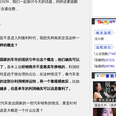
821039，我们一起探讨今天的话题，同样还要提醒
不含通信费。
代
相 关 说 吧
不是进入到微利时代，我想先和南辰交流这样一
沈小雨
样的概念？
说 吧 排 行
上证指数
(7744
国家的车市的现状引申出这个概念，他们确实可以
苏醒吧
(41523)
贴图吧
(68789)
了，
基本上说
经销商并不是靠卖车挣钱的
，利润经
经是趋于很合理的点位，在这种情况下，像汽车发
最 热 
的这部分利润维持运转，再一个靠规模效应，
比如
越多，但是单车的利润确实可以说是微利了。
些汽车发达国家的一些汽车销售的情况，要是针对
谍战大片-《风
该是大概是一个什么位置？