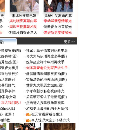
情史
李冰冰被爆已婚
揭秘生父离婚内幕
孕
·
揭刘晓庆离婚内幕
·
李幼斌新恋情曝光
婚
·
周迅王艳婆媳相见
·
陆毅爱女照首曝光
折
·
刘嘉玲自曝正造人
·
陈好新男友被曝光
 后
更多>>
喂猕猴桃(图)
·
独家：章子怡带妈妈看电影
好身材(图)
·
佟大为马伊琍再度牵手(图)
秀性感(图)
·
倪萍赵忠祥十年后再携手
服装皆为租赁
·
刘涛富豪老公为家产求生子
颜乘地铁被拍
·
舒淇醉酒瞬间惨被抓拍(图)
做活体解剖
·
实拍漂亮的地摊西施(组图)
的暴烈脾气
·
世界九大罪恶之城(组图)
遇灵异事件
·
李孝利新欢私密视频曝光
成命案导火索
·
孟庭苇可爱儿子最新照(图)
：加入我们吧！
·
点击进入搜狐娱乐影视库
owGirl
·
游戏史上最般配的十对情侣
2》送票！
·
张元首透露戒毒生活
湘胎教
·
令人惊叹太空步下楼方式