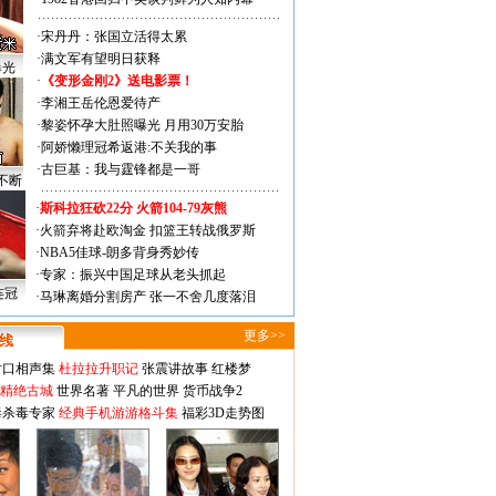
·
宋丹丹：张国立活得太累
·
满文军有望明日获释
曝光
·
《变形金刚2》送电影票！
·
李湘王岳伦恩爱待产
·
黎姿怀孕大肚照曝光 月用30万安胎
·
阿娇懒理冠希返港:不关我的事
·
古巨基：我与霆锋都是一哥
不断
·
斯科拉狂砍22分 火箭104-79灰熊
·
火箭弃将赴欧淘金 扣篮王转战俄罗斯
·
NBA5佳球-朗多背身秀妙传
·
专家：振兴中国足球从老头抓起
连冠
·
马琳离婚分割房产 张一不舍几度落泪
更多>>
对口相声集
杜拉拉升职记
张震讲故事
红楼梦
-精绝古城
世界名著
平凡的世界
货币战争2
毒杀毒专家
经典手机游游格斗集
福彩3D走势图