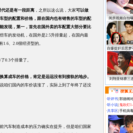
时代还是有一段距离
，之所以这么说，大家
可以做
闺房视频自拍
车型的配置和价格，跟在国内也有销售的车型的配
能发现，第一，首先在国外卖的车配置大部分要比
些车的发动机，在国外是2.5升排量起，在国内最
有1.6、2.0很经济型的。
自爆捉奸后恶梦
了0.3个排量了。
换算成车的价格，肯定是远远没有到接轨的地步。
刘翔亚锦赛三
说咱们国内的车价该涨了，实际上到了年终了还没
·
听评书
|
郭德纲
·
听小说
|
鬼吹灯1
。
·
共享区
|
手机病
前汽车制造成本的压力确实在提升，但是咱们国家