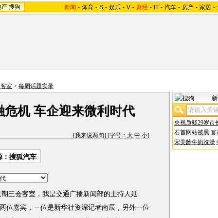
地产
搜狗
新闻
-
体育
-
S
-
娱乐
-
V
-
财经
-
IT
-
汽车
-
房产
-
家居
-
会客室
>
每周话题实录
新
金融危机 车企迎来微利时代
央视质疑29岁市
石首网站被黑
篡
[
我来说两句
] [字号：
大
中
小
]
宋美龄牛奶洗澡
源：
搜狐汽车
星期三会客室，我是交通广播新闻部的主持人延
两位嘉宾，一位是新华社资深记者南辰，另外一位