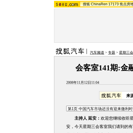
搜狐
ChinaRen
17173
焦点房
汽车频道
>
专题
>
星期三
会客室141期:
2008年11月12日11:04
来
主持人 延安：
欢迎您继续收听
安，今天星期三会客室我们请到的有