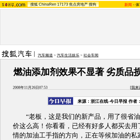
搜狐
ChinaRen
17173
焦点房地产
搜狗
新闻
-
体
汽车频道
>
汽车生活娱乐
>
社会车闻
燃油添加剂效果不显著 劣质品
2008年11月26日07:53
[
我来
来源：浙江在线-今日早报 作者
“老板，这是我们的新产品，用了很省油
价这么高！你看看，已经有好多人都买去用
情的加油工手指的方向，正在等候加油的私