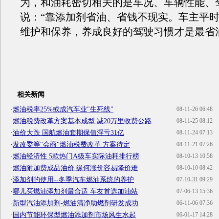
为，和油耗密切相关的是车况、车辆性能、
说：“靠添加剂省油、省钱不现实。车主平
维护和保养，养成良好的驾驶习惯才是最省
相关新闻
·
燃油税率25%或成汽车业"生死线"
08-11-26 06:48
·
燃油税费改革方案基本成型 减20万里收费公路
08-11-25 08:12
·
油价大跌 国航燃油套期保值浮亏31亿
08-11-24 07:13
·
发改委等"会商"燃油税费改革 方案待定
08-11-21 07:26
·
燃油经济性 5款热门A级车实际油耗排行榜
08-10-13 10:58
·
燃油附加费成品油价 缘何涨价容易降价难
08-10-10 08:42
·
添加剂的使用--冬季汽车燃油系统的养护
07-10-31 09:29
·
哪儿买燃油添加剂最合适 车友首选加油站
07-06-13 15:36
·
新型汽油添加剂-燃油清净助燃剂研发成功
06-11-06 07:36
·
国内节能环保型燃油添加剂市场风生水起
06-01-17 14:28