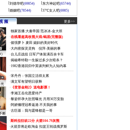
刘德华吧
(69854)
东方神起吧
(65744)
婚姻吧
(78544)
37℃女人吧
(6985)
视 频
更多>>
·
独家首播:大秦帝国
范冰冰-金大班
·
在线看超高收视大戏:
蜗居(完整版)
·
倔强萝卜
麦田
媳妇的美好时代
·
大内密探灵灵狗
倪萍-美丽的事
声》
·
台儿庄战役 日军尸体装满百余卡车
·
揭秘希特勒一生躲过多少次暗杀？
·
1982香港回归中英谈判鲜为人知内幕
·
宋丹丹：张国立活得太累
·
满文军有望明日获释
曝光
·
《变形金刚2》送电影票！
·
李湘王岳伦恩爱待产
·
黎姿怀孕大肚照曝光 月用30万安胎
·
阿娇懒理冠希返港:不关我的事
·
古巨基：我与霆锋都是一哥
不断
·
斯科拉狂砍22分 火箭104-79灰熊
·
火箭弃将赴欧淘金 扣篮王转战俄罗斯