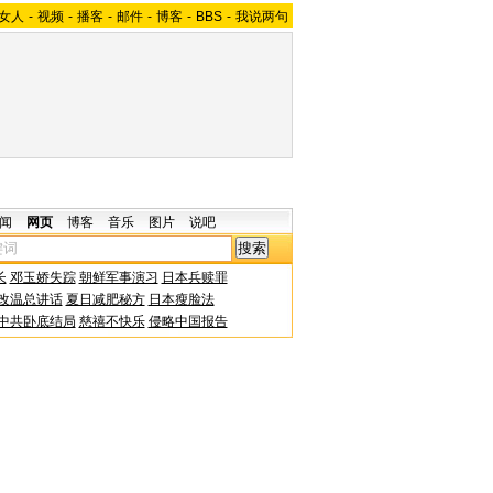
女人
-
视频
-
播客
-
邮件
-
博客
-
BBS
-
我说两句
闻
网页
博客
音乐
图片
说吧
长
邓玉娇失踪
朝鲜军事演习
日本兵赎罪
改温总讲话
夏日减肥秘方
日本瘦脸法
中共卧底结局
慈禧不快乐
侵略中国报告