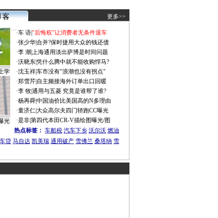
更多>>
·
车 语
|
"后悔权"让消费者无条件退车
·
张少华
|
合并?保时捷用大众的钱还债
·
李 潮
|
上海通用淡出萨博是时间问题
·
沃晓东
|
凭什么腾中就不能收购悍马?
上学
·
沈玉祥
|
车市没有"浪潮也没有拐点"
·
郑雪芹
|
自主频接海外订单出口回暖
·
李 牧
|
通用与五菱 究竟是谁帮了谁?
·
杨再舜
|
中国油价比美国高的N多理由
·
童济仁
|
大众高尔夫四门轿跑CC曝光
·
是非
|
第四代本田CR-V描绘图曝光/图
曝光
热点标签：
车船税
汽车下乡
沃尔沃
燃油
车贷
马自达
凯美瑞
通用破产
雪佛兰
桑塔纳
雪