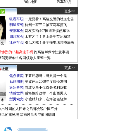
加油地图
汽车知识
更多>>
狐说车坛
|
一定要看！高速交警的吐血忠告
明星座驾
|
杭州一家三口被宝马车撞飞
安阳车会
|
网友实拍:107国道遇惨烈车祸
四川车会
|
太有才了！史上最牛节油秘笈
江苏车会
|
引以为戒！开车接电话恐怖后果
曝光
最惨烈的16起高速车祸
跑高速16保命注意事项
座驾更奢华？各国领导人座驾一览
更多>>
焦点新闻
|
不要迷恋哥，哥只是一个鬼
贴贴图图
|
英媒评出2009年度搞怪发明
娱乐旮旯
|
当红明星不仅仅是名利双收
情感世界
|
后悔嫁给这样一个山西男人
型男索女
|
小糖精归来，在海边轻轻舞
口水
么出过国的人回来之后都会说中国不好
自己的旗袍照
暴雨过后天空依旧晴朗