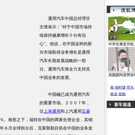
通用汽车中国总经理甘
文维表示：“对于中国市场持
续保持健康增长十分有信
心”。他说，在中国这样的新
中学生乘直升机
兴市场取得业务增长是通用
汽车长期发展战略的一部
分。通用汽车将全力支持其
高圆圆同居男友
中国业务的发展。
税
保时捷
悍马
铁龙
收购
中国确已成为通用汽车
的重要市场。２００７年，
新车速递
仅
上海通用
和上汽通用
五菱
％。相形之下，福特在中国的两家合资企业，其销
年８月全球拆分后，克莱斯勒目前在中国的业务发