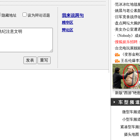
·
范冰冰红地毯
·
姚晨与老公素
隐藏地址
设为辩论话题
我来说两句
·
日军竟拿战俘
精华区
·
盘点网坛大腕
·
美女办公室遭
辩论区
·
《Nobody》
·
搜狐娱乐招聘
·
台北电玩展靓丽Sh
·
《变形金刚
·
王岳伦爆李
新版“西游”绝
车 型 频 道
微型车频
小型车频
紧凑型车频
摄头地图