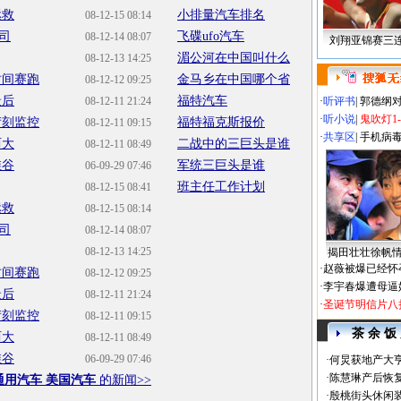
拯救
小排量汽车排名
08-12-15 08:14
司
飞碟ufo汽车
08-12-14 08:07
刘翔亚锦赛三
湄公河在中国叫什么
08-12-13 14:25
时间赛跑
金马乡在中国哪个省
08-12-12 09:25
最后
福特汽车
08-12-11 21:24
·
听评书
|
郭德纲
·
听小说
|
鬼吹灯1
苛刻监控
福特福克斯报价
08-12-11 09:15
·
共享区
|
手机病
两大
二战中的三巨头是谁
08-12-11 08:49
维谷
军统三巨头是谁
06-09-29 07:46
班主任工作计划
08-12-15 08:41
拯救
08-12-15 08:14
司
08-12-14 08:07
08-12-13 14:25
揭田壮壮徐帆
·
赵薇被爆已经怀
时间赛跑
08-12-12 09:25
·
李宇春爆遭母逼
最后
08-12-11 21:24
·
圣诞节明信片八
苛刻监控
08-12-11 09:15
茶 余 饭
两大
08-12-11 08:49
维谷
06-09-29 07:46
·
何炅获地产大亨
·
陈慧琳产后恢复
通用汽车 美国汽车
的新闻>>
·
殷桃街头休闲装