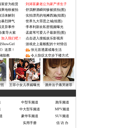
服装皆为租赁
·
刘涛富豪老公为家产求生子
颜乘地铁被拍
·
舒淇醉酒瞬间惨被抓拍(图)
做活体解剖
·
实拍漂亮的地摊西施(组图)
的暴烈脾气
·
世界九大罪恶之城(组图)
遇灵异事件
·
李孝利新欢私密视频曝光
成命案导火索
·
孟庭苇可爱儿子最新照(图)
：加入我们吧！
·
点击进入搜狐娱乐影视库
owGirl
·
游戏史上最般配的十对情侣
2》送票！
·
张元首透露戒毒生活
湘胎教
·
令人惊叹太空步下楼方式
密照
王菲小女儿李嫣曝光
酒井法子痛哭谢罪
道
中型车频道
跑车频道
道
中大型车频道
MPV频道
道
豪华车频道
SUV频道
实用手册
信 访 办