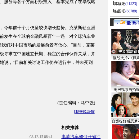
、服务等各个方面积极投入，基本完成了在华战略
苏醒吧
(41523)
贴图吧
(68789)
最 热 
今年前十个月仍呈较快增长趋势。克莱斯勒亚洲
前发生在全球的金融风暴百年一遇，对全球汽车业
但我们对中国市场的发展前景有信心。”目前，克莱
极寻求在中国建立长期、稳定的合作伙伴关系，并
谍战大片-《风
她说，“目前相关讨论工作仍在进行中，并未受到
闺房视频自拍
(责任编辑：马中强)
[
我来说两句
]
自爆捉奸后恶梦
相关推荐
电喷汽车如何开省油
08-12-15 08:41