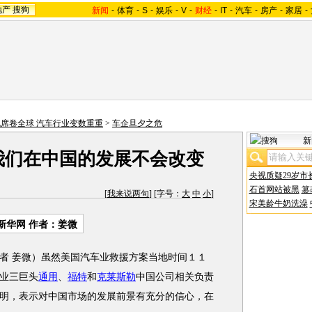
地产
搜狗
新闻
-
体育
-
S
-
娱乐
-
V
-
财经
-
IT
-
汽车
-
房产
-
家居
-
席卷全球 汽车行业变数重重
>
车企旦夕之危
新
我们在中国的发展不会改变
央视质疑29岁市
石首网站被黑
篡
[
我来说两句
] [字号：
大
中
小
]
宋美龄牛奶洗澡
新华网 作者：姜微
者 姜微）虽然美国汽车业救援方案当地时间１１
业三巨头
通用
、
福特
和
克莱斯勒
中国公司相关负责
明，表示对中国市场的发展前景有充分的信心，在