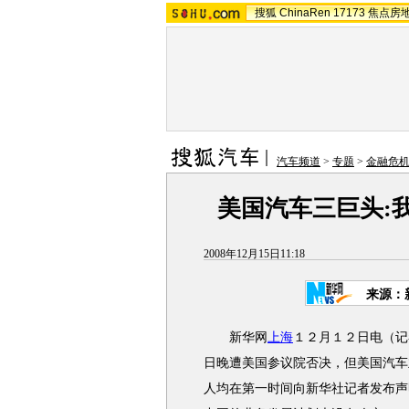
搜狐
ChinaRen
17173
焦点房
汽车频道
>
专题
>
金融危机
美国汽车三巨头:
2008年12月15日11:18
来源：
新华网
上海
１２月１２日电（记
日晚遭美国参议院否决，但美国汽车
人均在第一时间向新华社记者发布声