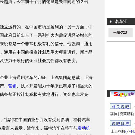
长趋势，今年前十个月的销量是去年同期的２倍
名车汇
立运行的，在中国市场是盈利的；另一方面，中
国政府日前出台了一系列扩大内需促进经济增长的
来说都是一个非常积极有利的信号。他强调，通用
，通用在中国的投资计划及重大项目进程、新产品
及致力于履行的企业社会责任都没有改变。
业上海通用汽车的印证。上汽集团副总裁、上海
产、
营销
、技术开发能力十年来已积累了相当大的
储备都正按计划积极有效地进行，资金也非常充
相 关 说 吧
福特
|
克莱斯勒
“福特在中国的业务并没有受到影响，福特汽车
说 吧 排 行
位发言人表示，近年来，福特汽车在整车与
发动机
上证指数
(7744