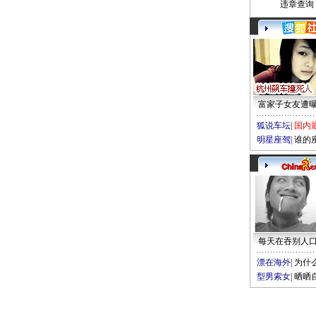
违章查询
富家子女友遭
狐说车坛
|
国内
明星座驾
|
谁的
每天在吞别人
漂在海外
|
为什
型男索女
|
晒晒