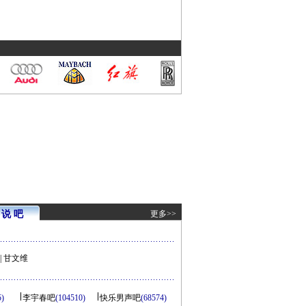
说 吧
更多>>
|
甘文维
5)
李宇春吧
(104510)
快乐男声吧
(68574)