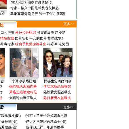
·
NBA5佳球-朗多背身秀妙传
·
专家：振兴中国足球从老头抓起
连冠
·
马琳离婚分割房产 张一不舍几度落泪
更多>>
对口相声集
杜拉拉升职记
张震讲故事
红楼梦
-精绝古城
世界名著
平凡的世界
货币战争2
毒杀毒专家
经典手机游游格斗集
福彩3D走势图
情史
李冰冰被爆已婚
揭秘生父离婚内幕
孕
·
揭刘晓庆离婚内幕
·
李幼斌新恋情曝光
婚
·
周迅王艳婆媳相见
·
陆毅爱女照首曝光
折
·
刘嘉玲自曝正造人
·
陈好新男友被曝光
 后
更多>>
喂猕猴桃(图)
·
独家：章子怡带妈妈看电影
好身材(图)
·
佟大为马伊琍再度牵手(图)
秀性感(图)
·
倪萍赵忠祥十年后再携手