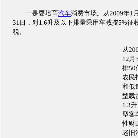
一是要培育
汽车
消费市场。从2009年1月
31日，对1.6升及以下排量乘用车减按5%征
税。
从20
12月
排5
农民
和低
型载
1.
型客
性财
老旧