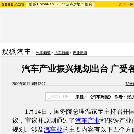
搜狐
ChinaRen
17173
焦点房地产
搜狗
新闻
-
体
汽车频道
>
汽车新闻
>
产业新闻
汽车产业振兴规划出台 广受
2009年01月16日12:27
[
我来
来源：《汽车周报》 作者：张
1月14日，国务院总理温家宝主持召开
议，审议并原则通过了
汽车产业
和钢铁产业
规划。涉及
汽车业
的主要内容有以下五个方