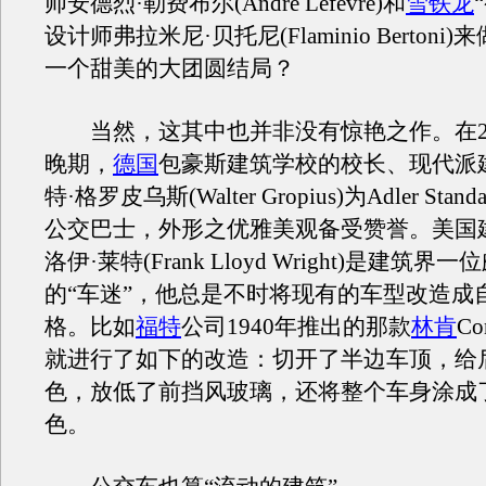
师安德烈·勒费布尔(Andre Lefevre)和
雪铁龙
设计师弗拉米尼·贝托尼(Flaminio Berton
一个甜美的大团圆结局？
当然，这其中也并非没有惊艳之作。在20
晚期，
德国
包豪斯建筑学校的校长、现代派
特·格罗皮乌斯(Walter Gropius)为Adler St
公交巴士，外形之优雅美观备受赞誉。美国
洛伊·莱特(Frank Lloyd Wright)是建筑
的“车迷”，他总是不时将现有的车型改造成
格。比如
福特
公司1940年推出的那款
林肯
Co
就进行了如下的改造：切开了半边车顶，给
色，放低了前挡风玻璃，还将整个车身涂成
色。