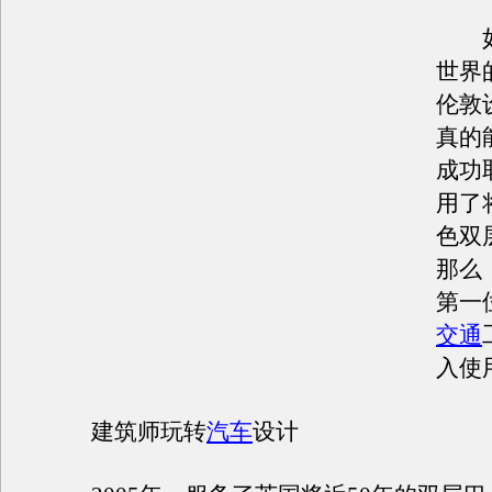
如
世界
伦敦
真的能
成功
用了
色双
那么
第一
交通
入使
建筑师玩转
汽车
设计