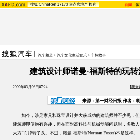
搜狐
ChinaRen
17173
焦点房地产
搜狗
新闻
-
体
汽车频道
>
汽车文化生活娱乐
>
车标故事
建筑设计师诺曼·福斯特的玩转
2009年03月06日07:24
[
我来
来源：
第一财经日报
作者：
如今，涉足家具和珠宝设计并大获成功的建筑师并不少见，但
建筑师即便抱有兴趣，但在面对高科技与机械动能问题时，多数人
大方”而掉转了头。不过，诺曼·福斯特(Norman Foster)不是这样。