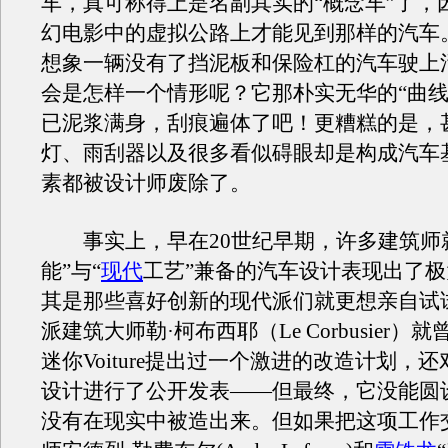
车，真可称得上是名副其实的“概念车”了，
幻电影中的虚拟公路上才能见到那样的汽车
想象一辆没有了挡泥板和保险杠的汽车驶上
会是怎样一个情形呢？它那朴实无华的“曲线
已泥浆满身，刮痕遍体了吧！更糟糕的是，
灯、雨刮器以及很多看似碍眼却是构成汽车
素都被设计师废除了。
事实上，早在20世纪早期，许多建筑师就
能”与“
现代
工艺”兼备的汽车设计表现出了
其是那些喜好创新的现代派们就更想亲自试
派建筑大师勒·柯布西耶（Le Corbusier）
迷你Voiture提出过一个激进的改造计划，
设计进行了公开发表——但最终，它没能圆
没有在现实中被造出来。但如果把这项工作