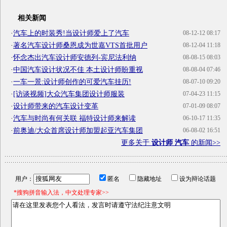
相关新闻
·
汽车上的时装秀!当设计师爱上了汽车
08-12-12 08:17
·
著名汽车设计师桑恩成为世嘉VTS首批用户
08-12-04 11:18
·
怀念杰出汽车设计师安德列-宾尼法利纳
08-08-15 08:03
·
中国汽车设计状况不佳 本土设计师盼重视
08-08-04 07:46
·
一车一景:设计师创作的可爱汽车挂历!
08-07-10 09:20
·
[访谈视频]大众汽车集团设计师服装
07-04-23 11:15
·
设计师带来的汽车设计变革
07-01-09 08:07
·
汽车与时尚有何关联 福特设计师来解读
06-10-17 11:35
·
前奥迪/大众首席设计师加盟起亚汽车集团
06-08-02 16:51
更多关于
设计师 汽车
的新闻>>
用户：
匿名
隐藏地址
设为辩论话题
*搜狗拼音输入法，中文处理专家>>