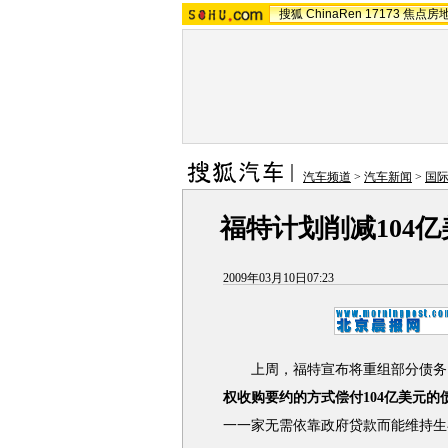
搜狐
ChinaRen
17173
焦点房
汽车频道
>
汽车新闻
>
国
福特计划削减104
2009年03月10日07:23
上周，福特宣布将重组部分债务
权收购要约的方式偿付104亿美元的
一一家无需依靠政府贷款而能维持生