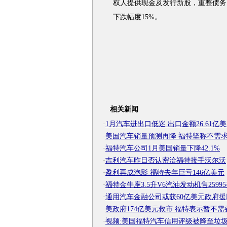
权人提供现金及发行新股，重整债务
下跌幅度15%。
相关新闻
·
1月汽车进出口低迷 出口金额26.61亿
·
美国汽车销量预测再降 福特坚称不需
·
福特汽车公司1月美国销量下降42.1%
·
吉利汽车昨日否认密洽福特接手沃尔沃
·
盈利再成泡影 福特去年巨亏146亿美元
·
福特金牛座3.5升V6汽油发动机售2599
·
通用汽车金融公司或获60亿美元政府援
·
美政府174亿美元救市 福特表示暂不需
·
视频:美国福特汽车信用评级被降至垃