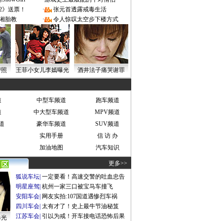
2》送票！
·
张元首透露戒毒生活
湘胎教
·
令人惊叹太空步下楼方式
密照
王菲小女儿李嫣曝光
酒井法子痛哭谢罪
道
中型车频道
跑车频道
道
中大型车频道
MPV频道
道
豪华车频道
SUV频道
实用手册
信 访 办
加油地图
汽车知识
更多>>
狐说车坛
|
一定要看！高速交警的吐血忠告
明星座驾
|
杭州一家三口被宝马车撞飞
安阳车会
|
网友实拍:107国道遇惨烈车祸
四川车会
|
太有才了！史上最牛节油秘笈
江苏车会
|
引以为戒！开车接电话恐怖后果
曝光