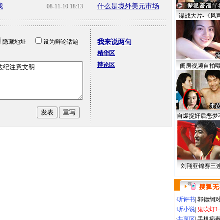
我
什么是境外美元市场
08-11-10 18:13
谍战大片-《风
隐藏地址
设为辩论话题
我来说两句
精华区
辩论区
闺房视频自拍
自爆捉奸后恶梦
刘翔亚锦赛三
·
听评书
|
郭德纲
·
听小说
|
鬼吹灯1
·
共享区
|
手机病