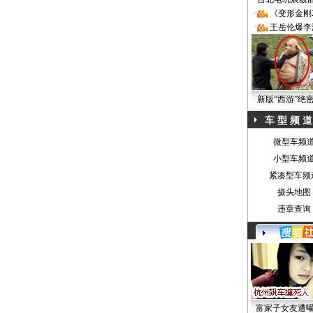
·
《变形金刚
·
王岳伦爆李
新版“西游”绝
车 型 频 道
微型车频
小型车频
紧凑型车频
摄头地图
违章查询
富家子女友遭