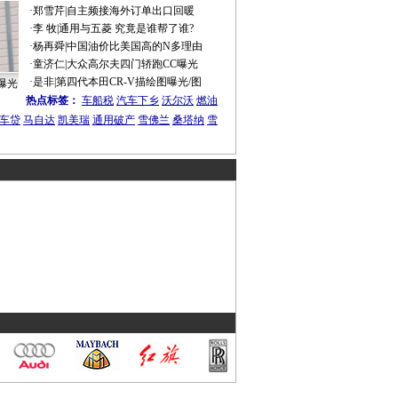
·
郑雪芹
|
自主频接海外订单出口回暖
·
李 牧
|
通用与五菱 究竟是谁帮了谁?
·
杨再舜
|
中国油价比美国高的N多理由
·
童济仁
|
大众高尔夫四门轿跑CC曝光
·
是非
|
第四代本田CR-V描绘图曝光/图
曝光
热点标签：
车船税
汽车下乡
沃尔沃
燃油
车贷
马自达
凯美瑞
通用破产
雪佛兰
桑塔纳
雪