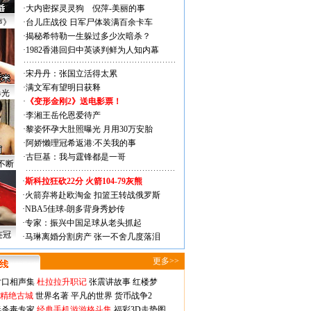
·
大内密探灵灵狗
倪萍-美丽的事
声》
·
台儿庄战役 日军尸体装满百余卡车
·
揭秘希特勒一生躲过多少次暗杀？
·
1982香港回归中英谈判鲜为人知内幕
·
宋丹丹：张国立活得太累
·
满文军有望明日获释
曝光
·
《变形金刚2》送电影票！
·
李湘王岳伦恩爱待产
·
黎姿怀孕大肚照曝光 月用30万安胎
·
阿娇懒理冠希返港:不关我的事
·
古巨基：我与霆锋都是一哥
不断
·
斯科拉狂砍22分 火箭104-79灰熊
·
火箭弃将赴欧淘金 扣篮王转战俄罗斯
·
NBA5佳球-朗多背身秀妙传
·
专家：振兴中国足球从老头抓起
连冠
·
马琳离婚分割房产 张一不舍几度落泪
更多>>
对口相声集
杜拉拉升职记
张震讲故事
红楼梦
-精绝古城
世界名著
平凡的世界
货币战争2
毒杀毒专家
经典手机游游格斗集
福彩3D走势图