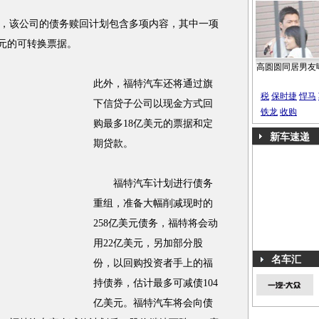
该公司的债务赎回计划包含多项内容，其中一项
美元的可转换票据。
高圆圆同居男友
此外，福特汽车还将通过旗
税
保时捷
悍马
下信贷子公司以现金方式回
铁龙
收购
购最多18亿美元的票据和定
新车速递
期贷款。
福特汽车计划进行债务
重组，准备大幅削减现时的
258亿美元债务，福特将会动
用22亿美元，另加部分股
名车汇
份，以回购投资者手上的福
持债券，估计最多可减债104
亿美元。福特汽车将会向债