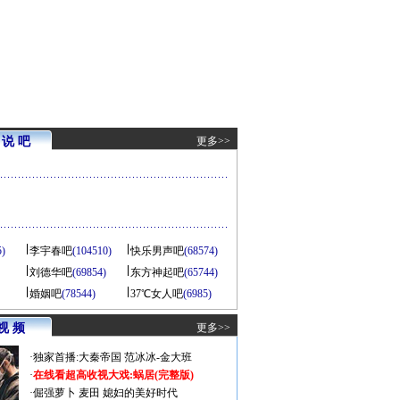
说 吧
更多>>
5)
李宇春吧
(104510)
快乐男声吧
(68574)
刘德华吧
(69854)
东方神起吧
(65744)
婚姻吧
(78544)
37℃女人吧
(6985)
视 频
更多>>
·
独家首播:大秦帝国
范冰冰-金大班
·
在线看超高收视大戏:
蜗居(完整版)
·
倔强萝卜
麦田
媳妇的美好时代