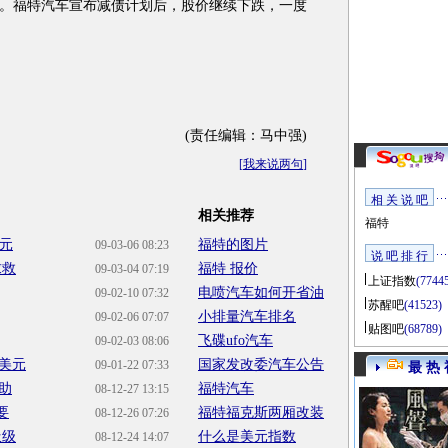
。福特汽车宣布减债计划后，股价继续下跌，一度
(责任编辑：马中强)
[
我来说两句
]
相 关 说 吧
相关推荐
福特
美元
福特的图片
09-03-06 08:23
说 吧 排 行
求救
福特 报价
09-03-04 07:19
上证指数
(7744
电喷汽车如何开省油
09-02-10 07:32
苏醒吧
(41523)
小排量汽车排名
09-02-06 07:07
贴图吧
(68789)
飞碟ufo汽车
09-02-03 08:06
5美元
国家发改委汽车公告
09-01-22 07:33
最 热 
助
福特汽车
08-12-27 13:15
要
福特福克斯两厢改装
08-12-26 07:26
圾级
什么是美元指数
08-12-24 14:07