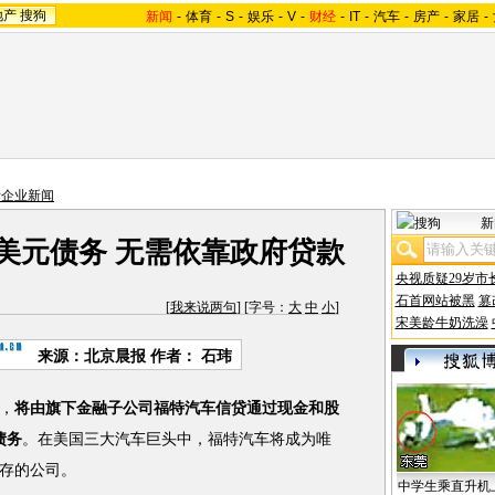
地产
搜狗
新闻
-
体育
-
S
-
娱乐
-
V
-
财经
-
IT
-
汽车
-
房产
-
家居
-
际企业新闻
新
亿美元债务 无需依靠政府贷款
央视质疑29岁市
石首网站被黑
篡
[
我来说两句
] [字号：
大
中
小
]
宋美龄牛奶洗澡
来源：北京晨报 作者： 石玮
，
将由旗下金融子公司福特汽车信贷通过现金和股
债务
。在美国三大汽车巨头中，福特汽车将成为唯
存的公司。
中学生乘直升机