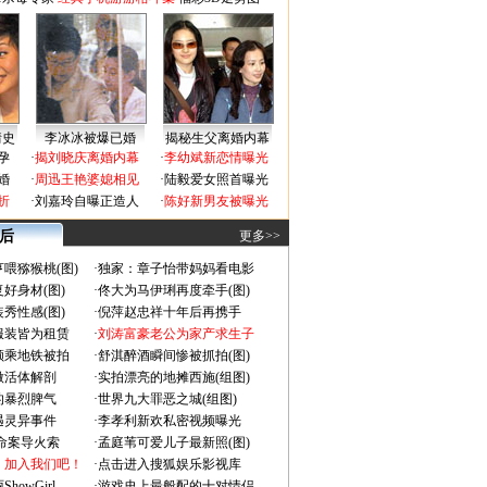
情史
李冰冰被爆已婚
揭秘生父离婚内幕
孕
·
揭刘晓庆离婚内幕
·
李幼斌新恋情曝光
婚
·
周迅王艳婆媳相见
·
陆毅爱女照首曝光
折
·
刘嘉玲自曝正造人
·
陈好新男友被曝光
 后
更多>>
喂猕猴桃(图)
·
独家：章子怡带妈妈看电影
好身材(图)
·
佟大为马伊琍再度牵手(图)
秀性感(图)
·
倪萍赵忠祥十年后再携手
服装皆为租赁
·
刘涛富豪老公为家产求生子
颜乘地铁被拍
·
舒淇醉酒瞬间惨被抓拍(图)
做活体解剖
·
实拍漂亮的地摊西施(组图)
的暴烈脾气
·
世界九大罪恶之城(组图)
遇灵异事件
·
李孝利新欢私密视频曝光
成命案导火索
·
孟庭苇可爱儿子最新照(图)
：加入我们吧！
·
点击进入搜狐娱乐影视库
owGirl
·
游戏史上最般配的十对情侣