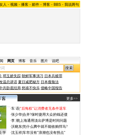
女人
-
视频
-
播客
-
邮件
-
博客
-
BBS
-
我说两句
闻
网页
博客
音乐
图片
说吧
长
邓玉娇失踪
朝鲜军事演习
日本兵赎罪
改温总讲话
夏日减肥秘方
日本瘦脸法
中共卧底结局
慈禧不快乐
侵略中国报告
更多>>
·
车 语
|
"后悔权"让消费者无条件退车
·
张少华
|
合并?保时捷用大众的钱还债
·
李 潮
|
上海通用淡出萨博是时间问题
·
沃晓东
|
凭什么腾中就不能收购悍马?
上学
·
沈玉祥
|
车市没有"浪潮也没有拐点"