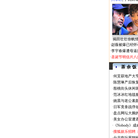
揭田壮壮徐帆
·
赵薇被爆已经怀
·
李宇春爆遭母逼
·
圣诞节明信片八
茶 余 饭
·
何炅获地产大亨
·
陈慧琳产后恢复
·
殷桃街头休闲装
·
范冰冰红地毯
·
姚晨与老公素
·
日军竟拿战俘
·
盘点网坛大腕
·
美女办公室遭
·
《Nobody》
·
搜狐娱乐招聘
·
台北电玩展靓丽Sh