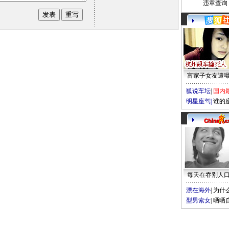
违章查询
富家子女友遭
狐说车坛
|
国内
明星座驾
|
谁的
每天在吞别人
漂在海外
|
为什
型男索女
|
晒晒