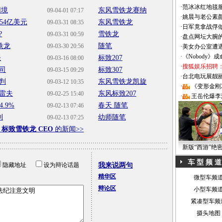
·
范冰冰红地毯
困境
东风雪铁龙赛纳
09-04-01 07:17
·
姚晨与老公素
54亿美元
东风雪铁龙
09-03-31 08:35
·
日军竟拿战俘
?
雪铁龙
09-03-31 00:59
·
盘点网坛大腕
铁龙
随笔
09-03-30 20:56
·
美女办公室遭
·
《Nobody》
谈
标致207
09-03-16 08:00
·
搜狐娱乐招聘
司
标致307
09-03-15 09:29
·
台北电玩展靓丽Sh
判
东风雪铁龙凯旋
09-03-12 10:35
·
《变形金刚
雷夫
东风标致207
09-02-25 15:40
·
王岳伦爆李
.9%
春天 随笔
09-02-13 07:46
利
幼师随笔
09-02-13 07:25
于
标致雪铁龙 CEO
的新闻>>
新版“西游”绝
车 型 频 道
隐藏地址
设为辩论话题
我来说两句
精华区
微型车频
辩论区
小型车频
紧凑型车频
摄头地图