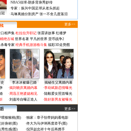
·
NBA5佳球-朗多背身秀妙传
·
专家：振兴中国足球从老头抓起
连冠
·
马琳离婚分割房产 张一不舍几度落泪
更多>>
对口相声集
杜拉拉升职记
张震讲故事
红楼梦
-精绝古城
世界名著
平凡的世界
货币战争2
毒杀毒专家
经典手机游游格斗集
福彩3D走势图
情史
李冰冰被爆已婚
揭秘生父离婚内幕
孕
·
揭刘晓庆离婚内幕
·
李幼斌新恋情曝光
婚
·
周迅王艳婆媳相见
·
陆毅爱女照首曝光
折
·
刘嘉玲自曝正造人
·
陈好新男友被曝光
 后
更多>>
喂猕猴桃(图)
·
独家：章子怡带妈妈看电影
好身材(图)
·
佟大为马伊琍再度牵手(图)
秀性感(图)
·
倪萍赵忠祥十年后再携手