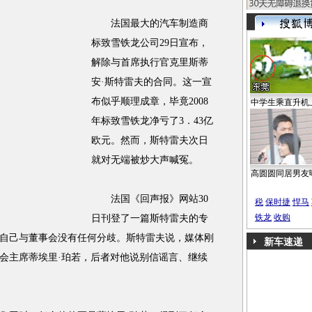
法国最大的汽车制造商
标致雪铁龙公司29日宣布，
解除与首席执行官克里斯蒂
安·斯特雷夫的合同。这一宣
布似乎顺理成章，毕竟2008
中学生乘直升机
年标致雪铁龙净亏了3．43亿
欧元。然而，斯特雷夫次日
就对无端被炒大声喊冤。
高圆圆同居男友
法国《回声报》网站30
税
保时捷
悍马
铁龙
收购
日刊登了一篇斯特雷夫的专
自己与董事会没有任何分歧。斯特雷夫说，媒体刚
新车速递
会主席蒂埃里·珀若，后者对他说别信谣言、继续