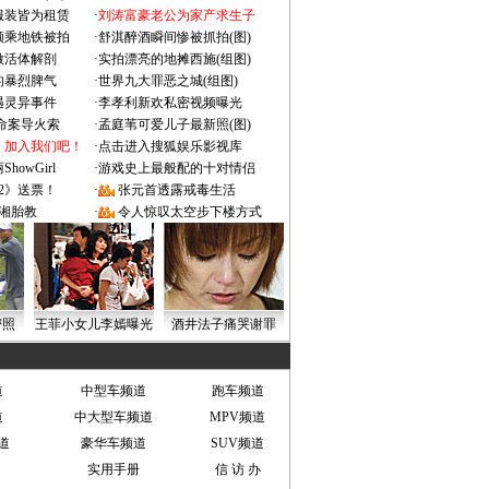
服装皆为租赁
·
刘涛富豪老公为家产求生子
颜乘地铁被拍
·
舒淇醉酒瞬间惨被抓拍(图)
做活体解剖
·
实拍漂亮的地摊西施(组图)
的暴烈脾气
·
世界九大罪恶之城(组图)
遇灵异事件
·
李孝利新欢私密视频曝光
成命案导火索
·
孟庭苇可爱儿子最新照(图)
：加入我们吧！
·
点击进入搜狐娱乐影视库
owGirl
·
游戏史上最般配的十对情侣
2》送票！
·
张元首透露戒毒生活
湘胎教
·
令人惊叹太空步下楼方式
密照
王菲小女儿李嫣曝光
酒井法子痛哭谢罪
道
中型车频道
跑车频道
道
中大型车频道
MPV频道
道
豪华车频道
SUV频道
实用手册
信 访 办