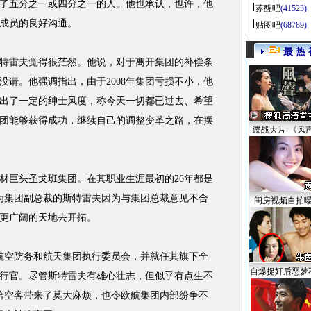
了五分之一或四分之一的人。他也承认，也许，他
苏醒吧
(41523)
成员的良好沟通。
贴图吧
(68789)
最 热 
雷夫觉得很茫然。他说，对于离开集团的补偿条
没请。他强调指出，由于2008年集团亏损不小，他
出了一定的绅士风度，称今天一切都已过去、希望
团能够获得成功，继续自己的调整变革之路，在摆
谍战大片-《风
巨头圣戈班集团。在其职业生涯最初的26年都是
身为集团副总裁的斯特雷夫因为与集团总裁意见不合
闺房视频自拍
更广阔的天地去开拓。
航空防务和航天集团执行委员会，并就任其旗下全
自爆捉奸后恶梦
行官。尽管斯特雷夫有雄心壮志，但似乎有点生不
付给空客带来了莫大麻烦，也令欧航集团内部纷争不