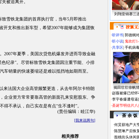
雷夫被迫离开。
刘翔亚锦赛三
标致雪铁龙集团的首席执行官，当年5月即推出
节省开支和推出新车型，希望2007年能够成为集团恢
·
听评书
|
郭德纲
·
听小说
|
鬼吹灯1
·
共享区
|
手机病
007年夏季，美国次贷危机爆发并进而导致金融
黑色纪录”。尽管标致雪铁龙集团因注重节能、小排
汽车销量的快速萎缩还是难以抵挡地如期而至。
揭田壮壮徐帆
以来法国大企业高管频繁更迭，从去年阿尔卡特朗
·
赵薇被爆已经怀
，企业资方常常要靠高管的新面孔来安慰股东、争
·
李宇春爆遭母逼
·
圣诞节明信片八
不得不承认，自己实在是有点“生不逢时”。
(责任编辑：眭江华)
茶 余 饭
[
我来说两句
]
·
何炅获地产大亨
·
陈慧琳产后恢复
相关推荐
·
殷桃街头休闲装