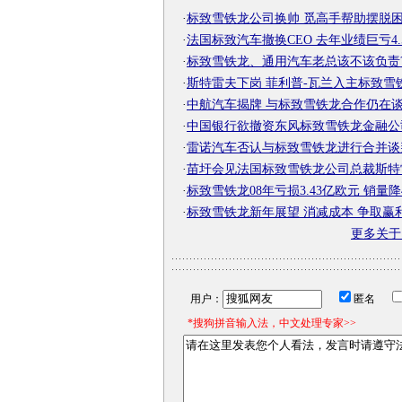
·
标致雪铁龙公司换帅 觅高手帮助摆脱
·
法国标致汽车撤换CEO 去年业绩巨亏4.
·
标致雪铁龙、通用汽车老总该不该负责
·
斯特雷夫下岗 菲利普-瓦兰入主标致雪
·
中航汽车揭牌 与标致雪铁龙合作仍在
·
中国银行欲撤资东风标致雪铁龙金融公
·
雷诺汽车否认与标致雪铁龙进行合并谈
·
苗圩会见法国标致雪铁龙公司总裁斯特
·
标致雪铁龙08年亏损3.43亿欧元 销量降4
·
标致雪铁龙新年展望 消减成本 争取赢
更多关
用户：
匿名
*搜狗拼音输入法，中文处理专家>>