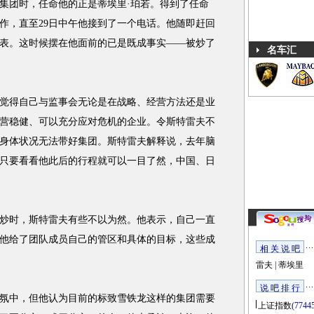
团时，任命他的正是蒂埃里·珀若。得到了任命
作，直至29日中午他接到了一个电话。他随即赶回
代表。这时候摆在他面前的已是既成事实——被炒了
名车汇
得自己与监事会无论是在战略、经营方法还是业
营稳健、可以充分应对危机的企业。令斯特雷夫不
身体状况无法带好集团。斯特雷夫解释说，去年脑
只要看看他此后的行程就可以一目了然，中国、日
时，斯特雷夫有些不以为然。他表示，自己一直
他给了团队成员自己的管区和具体的目标，这些成
相 关 说 吧
雷夫
|
蒂埃里
说 吧 排 行
中，但他认为目前的标致雪铁龙这样的集团需要
上证指数
(7744