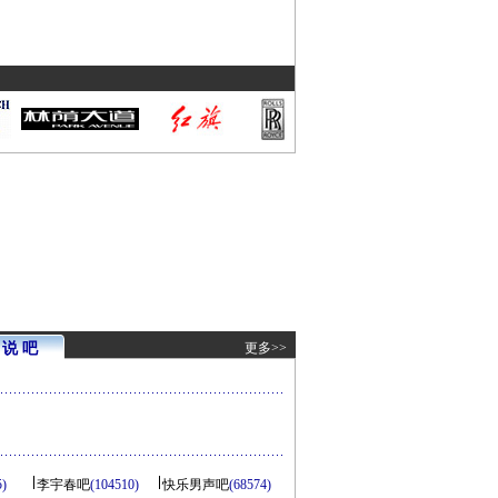
说 吧
更多>>
5)
李宇春吧
(104510)
快乐男声吧
(68574)