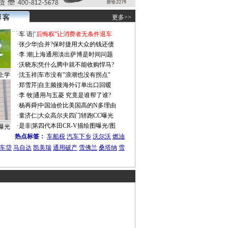
更多>>
·
车 语
|
"后悔权"让消费者无条件退车
·
张少华
|
合并?保时捷用大众的钱还债
·
李 潮
|
上海通用淡出萨博是时间问题
·
沃晓东
|
凭什么腾中就不能收购悍马?
上学
·
沈玉祥
|
车市没有"浪潮也没有拐点"
·
郑雪芹
|
自主频接海外订单出口回暖
·
李 牧
|
通用与五菱 究竟是谁帮了谁?
·
杨再舜
|
中国油价比美国高的N多理由
·
童济仁
|
大众高尔夫四门轿跑CC曝光
·
是非
|
第四代本田CR-V描绘图曝光/图
曝光
热点标签：
车船税
汽车下乡
沃尔沃
燃油
车贷
马自达
凯美瑞
通用破产
雪佛兰
桑塔纳
雪