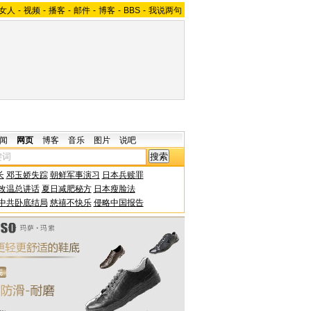
女人
-
视频
-
播客
-
邮件
-
博客
-
BBS
-
我说两句
闻
网页
博客
音乐
图片
说吧
长
邓玉娇失踪
朝鲜军事演习
日本兵赎罪
改温总讲话
夏日减肥秘方
日本瘦脸法
中共卧底结局
慈禧不快乐
侵略中国报告