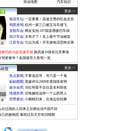
加油地图
汽车知识
更多>>
狐说车坛
|
一定要看！高速交警的吐血忠告
明星座驾
|
杭州一家三口被宝马车撞飞
安阳车会
|
网友实拍:107国道遇惨烈车祸
四川车会
|
太有才了！史上最牛节油秘笈
江苏车会
|
引以为戒！开车接电话恐怖后果
曝光
最惨烈的16起高速车祸
跑高速16保命注意事项
座驾更奢华？各国领导人座驾一览
更多>>
焦点新闻
|
不要迷恋哥，哥只是一个鬼
贴贴图图
|
英媒评出2009年度搞怪发明
娱乐旮旯
|
当红明星不仅仅是名利双收
情感世界
|
后悔嫁给这样一个山西男人
型男索女
|
小糖精归来，在海边轻轻舞
口水
么出过国的人回来之后都会说中国不好
自己的旗袍照
暴雨过后天空依旧晴朗