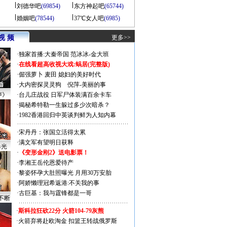
刘德华吧
(69854)
东方神起吧
(65744)
婚姻吧
(78544)
37℃女人吧
(6985)
视 频
更多>>
·
独家首播:大秦帝国
范冰冰-金大班
·
在线看超高收视大戏:
蜗居(完整版)
·
倔强萝卜
麦田
媳妇的美好时代
·
大内密探灵灵狗
倪萍-美丽的事
声》
·
台儿庄战役 日军尸体装满百余卡车
·
揭秘希特勒一生躲过多少次暗杀？
·
1982香港回归中英谈判鲜为人知内幕
·
宋丹丹：张国立活得太累
·
满文军有望明日获释
曝光
·
《变形金刚2》送电影票！
·
李湘王岳伦恩爱待产
·
黎姿怀孕大肚照曝光 月用30万安胎
·
阿娇懒理冠希返港:不关我的事
·
古巨基：我与霆锋都是一哥
不断
·
斯科拉狂砍22分 火箭104-79灰熊
·
火箭弃将赴欧淘金 扣篮王转战俄罗斯