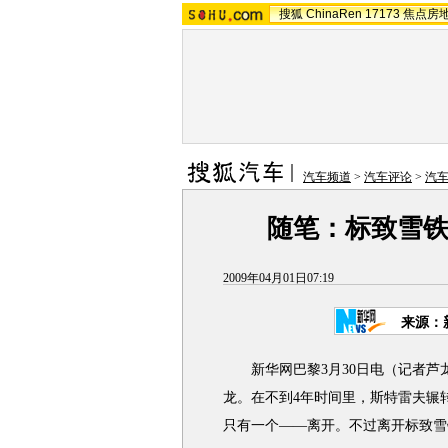
搜狐
ChinaRen
17173
焦点房
汽车频道
>
汽车评论
>
汽
随笔：标致雪铁
2009年04月01日07:19
来源：
新华网巴黎3月30日电（记者芦
龙。在不到4年时间里，斯特雷夫辗
只有一个——离开。不过离开标致雪