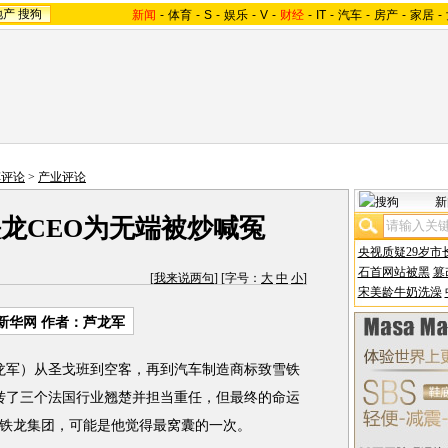
地产
搜狗
新闻
-
体育
-
S
-
娱乐
-
V
-
财经
-
IT
-
汽车
-
房产
-
家居
-
车评论
>
产业评论
新
龙CEO为无端被炒喊冤
央视质疑29岁市
石首网站被黑
篡
[
我来说两句
] [字号：
大
中
小
]
宋美龄牛奶洗澡
新华网 作者：芦龙军
龙军）从圣戈班到空客，再到汽车制造商标致雪铁
转了三个法国行业翘楚并担当重任，但最终的命运
铁龙集团，可能是他觉得最窝囊的一次。