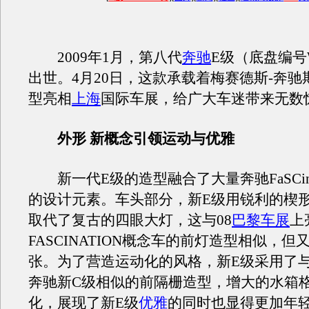
2009年1月，第八代
奔驰
E级（底盘编号
出世。4月20日，这款承载着梅赛德斯-奔驰
型亮相
上海
国际车展，给广大车迷带来无数
外形 新概念引领运动与优雅
新一代E级的造型融合了大量奔驰FaSCina
的设计元素。车头部分，新E级用锐利的楔
取代了复古的四眼大灯，这与08
巴黎车展
上
FASCINATION概念车的前灯造型相似，但
张。为了营造运动化的风格，新E级采用了与
奔驰新C级相似的前隔栅造型，增大的水箱
化，展现了新E级
优雅
的同时也显得更加年