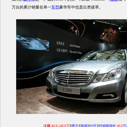
万台的累计销量在单一
车型
豪华车中也是出类拔萃。
[
E级
49.8-148.8万
][
图片
][
新闻
][
社区
][
经销商报价
40.0
万