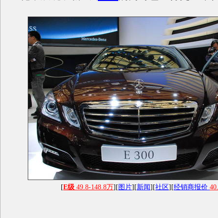
[
E级
49.8-148.8万
][
图片
][
新闻
][
社区
][
经销商报价
40