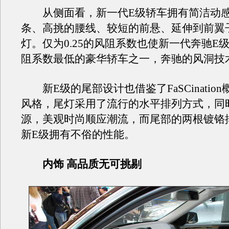
从侧面看，新一代E级轿车拥有简洁动感
条、高挑的腰线、较短的前悬、延伸到前翼
灯。仅为0.25的风阻系数也使新一代奔驰E
阻系数最低的豪华轿车之一，奔驰的风洞技
新E级的尾部设计也借鉴了FaSCinatio
风格，尾灯采用了流行的水平排列方式，同时
源，美观时尚顺应潮流，而尾部的两根镀铬
新E级拥有不俗的性能。
内饰 高品质无可挑剔