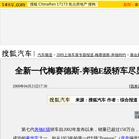
搜狐
ChinaRen
17173
焦点房地产
搜狗
新闻
-
体
汽车频道
>
2009上海车展专题报道-梅赛德斯-奔驰特约
>
展会
全新一代梅赛德斯-奔驰E级轿车尽
2009年04月21日17:30
[
我来
来源：搜狐汽车 作者：综合报道
第七代
奔驰E级
轿车自2002年发布以来，销量已超过150万
成功的
豪华车
之一。如从1953年的第一代E级“Pontoon”（
底盘
编号