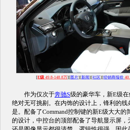
[
E级
49.8-148.8万
][
图片
][
新闻
][
社区
][
经销商报价
40
作为仅次于
奔驰S
级的豪华车，新E级在
绝对无可挑剔。在内饰的设计上，锋利的线
是。配备了Command控制键的新E级大大
的设计，中控台的顶部配备了导航显示屏，
还是图像显示都很清楚，逻辑性很强，因此