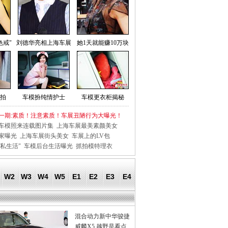
色戒"
刘德华亮相上海车展
她1天就能赚10万块
拍
车模扮纯情护士
车模更衣柜揭秘
一期:素质！注意素质！车展丑陋行为大曝光！
车模照来连载图片集
上海车展最美素颜美女
家曝光
上海车展街头美女
车展上的LV包
私生活"
车模后台生活曝光
抓拍模特理衣
W2
W3
W4
W5
E1
E2
E3
E4
混合动力新中华骏捷
威麟X5 越野是看点