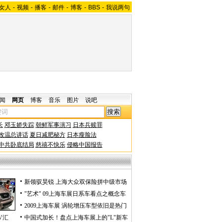
女人
-
视频
-
播客
-
邮件
-
博客
-
BBS
-
我说两句
闻
网页
博客
音乐
图片
说吧
长
邓玉娇失踪
朝鲜军事演习
日本兵赎罪
改温总讲话
夏日减肥秘方
日本瘦脸法
中共卧底结局
慈禧不快乐
侵略中国报告
新领驭昊锐 上海大众双保险拼中级市场
"艺术" 09上海车展日系车看点之概念车
2009上海车展 涡轮增压车型依旧是热门
V汇
中国式加长！盘点上海车展上的"L"新车