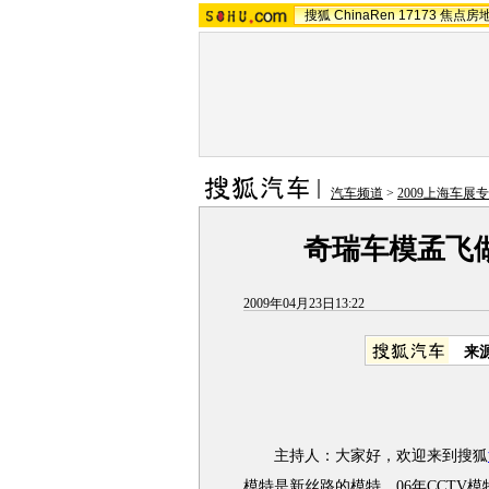
搜狐
ChinaRen
17173
焦点房
汽车频道
>
2009上海车展
奇瑞车模孟飞
2009年04月23日13:22
来
主持人：大家好，欢迎来到搜狐
模特是新丝路的模特，06年CCTV