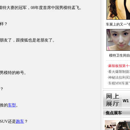
模特大赛的冠军，08年度首席中国男模特孟飞。
样？
车展上的又一"
友了，跟搜狐也是老朋友了。
模特卫生间自
·
麻辣板报第十
·
看火爆限制级
男模特的称号。
·
神秘法拉利买
·
车模MM车展"
？
W1
推的
车型
。
焦点展车
UV还是
跑车
？