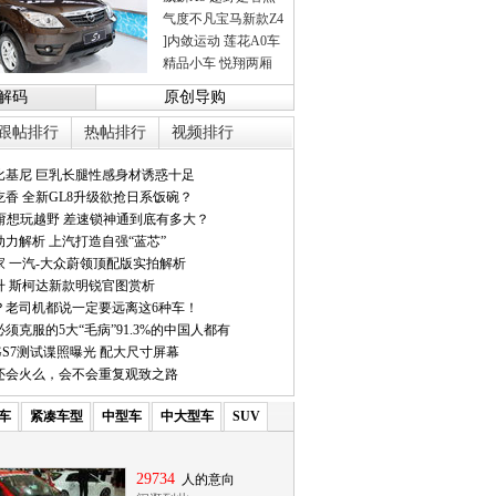
气度不凡宝马新款Z4
]内敛运动 莲花A0车
精品小车 悦翔两厢
解码
原创导购
跟帖排行
热帖排行
视频排行
比基尼 巨乳长腿性感身材诱惑十足
香 全新GL8升级欲抢日系饭碗？
它甭想玩越野 差速锁神通到底有多大？
力解析 上汽打造自强“蓝芯”
家 一汽-大众蔚领顶配版实拍解析
升 斯柯达新款明锐官图赏析
？老司机都说一定要远离这6种车！
须克服的5大“毛病”91.3%的中国人都有
S7测试谍照曝光 配大尺寸屏幕
7还会火么，会不会重复观致之路
车
紧凑车型
中型车
中大型车
SUV
29734
人的意向