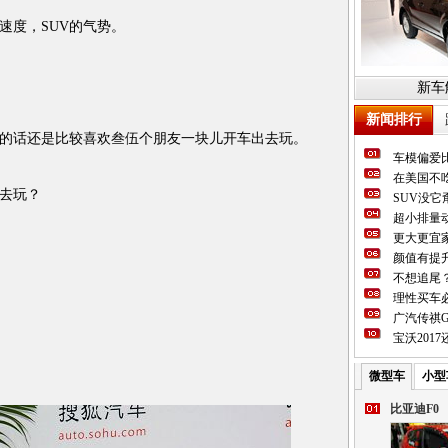
度，SUV的气势。
新车
新闻排行
话还是比较喜欢叁伍个朋友一块儿开车出去玩。
车模偏爱
在美国不吃
去玩？
SUV没
超小排量动
更大更宜
颜值有提
不想追尾
理性买车必
广汽传祺G
宝沃201
微型车
小型
比亚迪F0