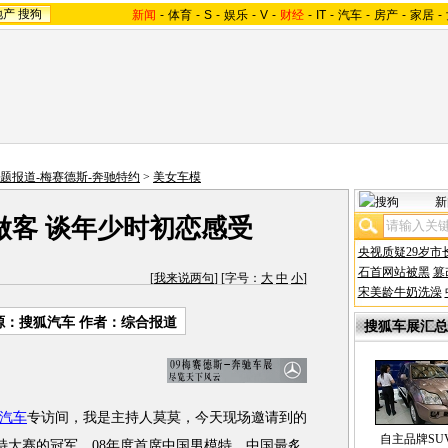
地产
搜狗
新闻
-
体育
-
S
-
娱乐
-
V
-
财经
-
IT
-
汽车
-
房产
-
家居
-
专题报道-梅赛德斯-奔驰特约
>
美女车模
新
做客 谈年少时初恋感受
央视质疑29岁市
石首网站被黑
篡
[
我来说两句
] [字号：
大
中
小
]
宋美龄牛奶洗澡
源：搜狐汽车 作者：综合报道
搜狐车展汇总
汽车
专访间，我是主持人莫莫，今天现场邀请到的
自主品牌SU
模特大赛的冠军、08年度首席中国男模特，中国最炙