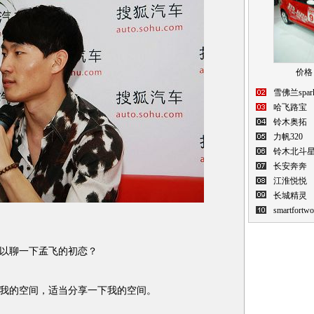
价格：
雪佛兰spar
哈飞路宝
铃木奥拓
力帆320
铃木北斗
长安奔奔
江淮悦悦
长城精灵
smartfortwo
以聊一下孟飞的初恋？
的空间，适当分享一下我的空间。