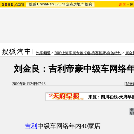
搜狐
ChinaRen
17173
焦点房地产
搜狗
新闻
-
体
汽车频道
>
2009上海车展专题报道-梅赛德斯-奔驰特约
>
展会
刘金良：吉利帝豪中级车网络年
2009年04月24日07:18
[
我来
来源：四川在线-天府早
吉利
中级车网络年内40家店