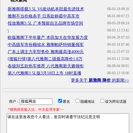
相关新闻
·
新雅阁搭载3.5L V6发动机本田最先进技术
08-03-18 09:26
·
雅阁不当价格杀手 日系欲称霸中高车市
08-01-09 07:23
·
投放雅阁3.5L 广本预留自主品牌市场空间
08-03-28 08:24
·
\
08-03-13 13:42
·
欧版雅阁下半年量产 本田加大在华发展力度
09-04-28 07:10
·
中高级车市份额缩水 雅阁帕萨特销量领军
09-03-18 07:40
·
广本上调主力车型售价 雅阁最高涨4000元
08-12-25 07:33
·
[搜狐行情]第八代雅阁二级最高降价1.8万
09-03-11 15:08
·
各级别五款热车推荐 八代雅阁新天籁领衔
08-09-04 08:01
·
第八代雅阁3.5L版3月18日上市 18时直播
08-03-13 16:06
更多关于
新雅阁 降价
的新闻>>
用户：
匿名
隐藏地址
设为辩论话题
*搜狗拼音输入法，中文处理专家>>