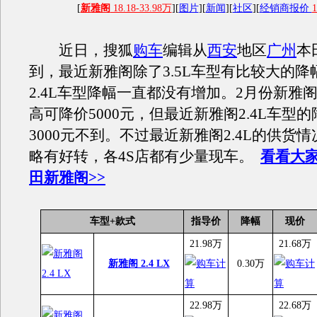
[
新雅阁
18.18-33.98万
][
图片
][
新闻
][
社区
][
经销商报价
1
近日，搜狐
购车
编辑从
西安
地区
广州
本
到，最近新雅阁除了3.5L车型有比较大的降
2.4L车型降幅一直都没有增加。2月份新雅阁
高可降价5000元，但最近新雅阁2.4L车型
3000元不到。不过最近新雅阁2.4L的供货
略有好转，各4S店都有少量现车。
看看大
田新雅阁>>
车型+款式
指导价
降幅
现价
21.98万
21.68万
新雅阁 2.4 LX
0.30万
22.98万
22.68万