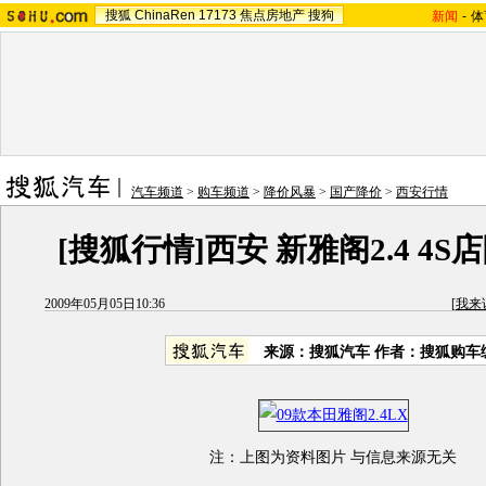
搜狐
ChinaRen
17173
焦点房地产
搜狗
新闻
-
体
汽车频道
>
购车频道
>
降价风暴
>
国产降价
>
西安行情
[搜狐行情]西安 新雅阁2.4 4S店
2009年05月05日10:36
[
我来
来源：
搜狐汽车
作者：搜狐购车
注：上图为资料图片 与信息来源无关