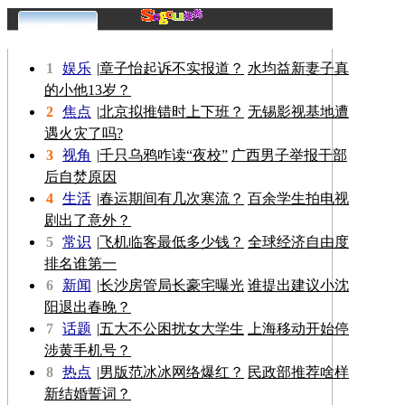
更多>>
1
娱乐
|
章子怡起诉不实报道？
水均益新妻子真
的小他13岁？
2
焦点
|
北京拟推错时上下班？
无锡影视基地遭
遇火灾了吗?
3
视角
|
千只乌鸦咋读“夜校”
广西男子举报干部
后自焚原因
4
生活
|
春运期间有几次寒流？
百余学生拍电视
剧出了意外？
5
常识
|
飞机临客最低多少钱？
全球经济自由度
排名谁第一
6
新闻
|
长沙房管局长豪宅曝光
谁提出建议小沈
阳退出春晚？
7
话题
|
五大不公困扰女大学生
上海移动开始停
涉黄手机号？
8
热点
|
男版范冰冰网络爆红？
民政部推荐啥样
新结婚誓词？