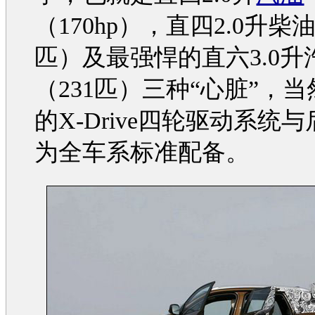
（170hp），直四2.0升柴油
匹）及最强悍的直六3.0升
（231匹）三种“心脏”，当
的X-Drive四轮驱动系统
为全车系标准配备。