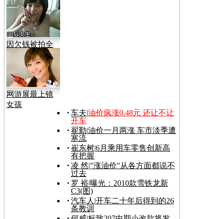
因欠钱被拍全
裸视频
网游展最上镜
女孩
车夫
|
油价疯涨0.48元 还让不让
开车
翟勤
|
油价一月两涨 车市淡季遭
寒流
崔东树
|
6月乘用车零售创新高
有把握
凌 然
|
"涨油价"从各方面都说不
过去
罗 裕
|
曝光：2010款雪铁龙新
C3(图)
汽车人
|
开车二十年后得到的26
条教训
何威
|
标致207中期小改款将发