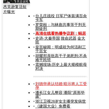
杰克逊复活短
片曝光
台儿庄战役 日军尸体装满百余
卡车
罗荣桓：与林彪共事等于判无
期徒刑
高清在线看热播争议剧：
蜗居
史诗-大秦帝国
致命武器
金大
班
皇宫秘闻：明成祖为何活剐三
千宫女
胡耀邦亲批高干子弟死刑:不杀
难平民愤
震撼现场:历史上最大规模航母
对决
刘德华承认结婚 暗示将人工受
孕
潘长江女儿整容 潘阳"原形毕
露"
浙江卫视28岁女主播突发病世
《建国大业》免费看