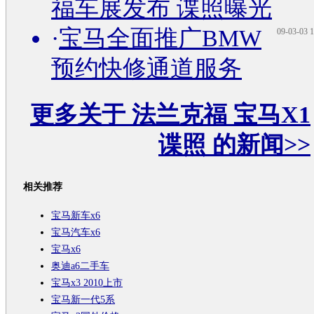
福车展发布 谍照曝光
·
宝马全面推广BMW
09-03-03 1
预约快修通道服务
更多关于
法兰克福 宝马X1
谍照
的新闻>>
相关推荐
宝马新车x6
宝马汽车x6
宝马x6
奥迪a6二手车
宝马x3 2010上市
宝马新一代5系