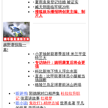
夏雨袁泉登记结婚 被证实
臧天朔面临牢狱20年
搜狐娱乐播报聘创意主编、制
片人
越野赛惊险一
幕!
小罗抽射获赛季首球 米兰平亚
特兰大
专访纳什：姚明康复后将会更
强
科比新地下情人浮出水面
直击：比甲联赛球员小腿被当
场踹断
格陵兰岛足球赛前冰山坍塌
听评书
|
郭德纲对口相声集
杜拉拉升职
记
张震讲故事
红楼梦
听小说
|
鬼吹灯1-精绝古城
世界名著
平凡
的世界
货币战争2