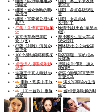
组图：陈冠希姐姐恋
组图：奥兰多女友泳
情曝光
装写真
组图：当众激吻的明
组图：盘点各版观世
星情侣
音
组图：富豪老公很“杯
组图：女星集体
具”？
发“婚”了
征集！先锋真言T恤设
晚清“雏妓出台”罕见照
计
(图)
东京浅草桑巴舞狂
摩托赛发生重大车祸
欢！(图)
观众惊呼
83版《射雕》演员今
网络版杜拉拉为爱辞
昔变化
职
100个感动瞬间有奖征
独家辟谣：翁帆根本
集
没怀孕
点击进入搜狐娱乐影
搜狐娱乐招聘：加入
视库
我们吧！
波斯王子真人电影拍
舒淇拍游戏写真造型
摄花絮
百变鬼马
李咏：现实中不敢
满文军牢狱内生活
发牢骚
曝光
《同一首歌》报价
当MJ音乐响起的时
揭秘
候