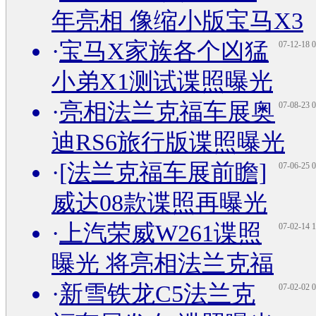
年亮相 像缩小版宝马X3
·
宝马X家族各个凶猛
07-12-18 0
小弟X1测试谍照曝光
·
亮相法兰克福车展奥
07-08-23 0
迪RS6旅行版谍照曝光
·
[法兰克福车展前瞻]
07-06-25 0
威达08款谍照再曝光
·
上汽荣威W261谍照
07-02-14 1
曝光 将亮相法兰克福
·
新雪铁龙C5法兰克
07-02-02 0