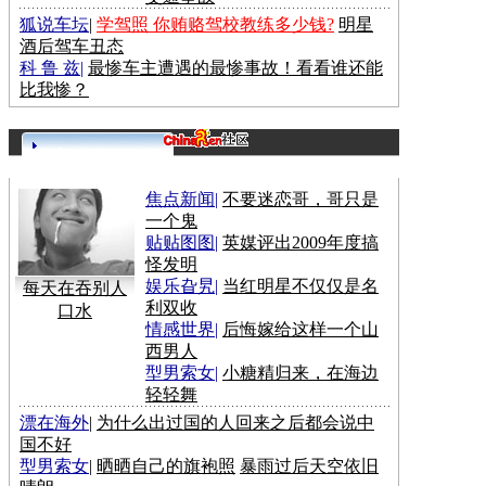
狐说车坛
|
学驾照 你贿赂驾校教练多少钱?
明星
酒后驾车丑态
科 鲁 兹
|
最惨车主遭遇的最惨事故！看看谁还能
比我惨？
更多>>
焦点新闻
|
不要迷恋哥，哥只是
一个鬼
贴贴图图
|
英媒评出2009年度搞
怪发明
娱乐旮旯
|
当红明星不仅仅是名
每天在吞别人
利双收
口水
情感世界
|
后悔嫁给这样一个山
西男人
型男索女
|
小糖精归来，在海边
轻轻舞
漂在海外
|
为什么出过国的人回来之后都会说中
国不好
型男索女
|
晒晒自己的旗袍照
暴雨过后天空依旧