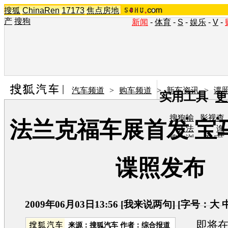
搜狐
ChinaRen
17173
焦点房地
产
搜狗
新闻
-
体育
-
S
-
娱乐
-
V
-
汽车频道
>
购车频道
>
新车资讯
>
谍
实用工具
更
搜狗输
影视查
法兰克福车展首发 宝
入法
询
搜狗浏
TV节
览器
目单
在线音
图片欣
谍照发布
乐盒
赏
2009年06月03日13:56
[
我来说两句
] [字号：
大
即将在2
来源：
搜狐汽车
作者：综合报道