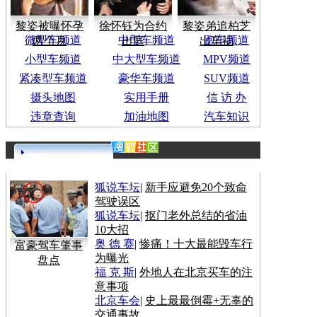
黎姿被曝怀孕
徐怀钰为合约
黎姿弟追柏芝
微型车频道
中型车频道
跑车频道
两个月
出庭
出车祸
小型车频道
中大型车频道
MPV频道
紧凑型车频道
豪华车频道
SUV频道
摄头地图
实用手册
信 访 办
违章查询
加油地图
汽车知识
更多>>
狐说车坛
|
新手应避免20个致命
驾驶误区
狐说车坛
|
抠门老外总结的省油
10大招
奥 德 赛
|
惨痛！十大最能毁车行
富豪驾车肇事
为曝光
盘点
福 克 斯
|
外地人在北京买车的注
意事项
北京车会
|
史上最最倒霉+无辜的
交通事故