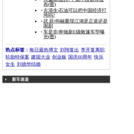
布(图)
古清生
|
石油可以把中国经济打
垮吗?
武 跃
|
仰融重现江湖是正道还是
闹剧
车是非
|
奔驰新E级敞篷车型曝
光(图)
热点标签：
每日最热博文
刘翔复出
李开复离职
轮胎特保案
建国大业
创业板
国庆60周年
快乐
女生
刘德华结婚
新车速递