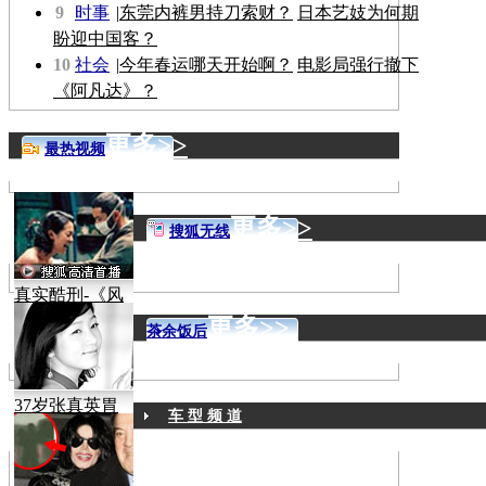
9
时事
|
东莞内裤男持刀索财？
日本艺妓为何期
盼迎中国客？
10
社会
|
今年春运哪天开始啊？
电影局强行撤下
《阿凡达》？
更多>>
最热视频
更多>>
搜狐无线
真实酷刑-《风
声》
更多>>
茶余饭后
37岁张真英胃
车 型 频 道
癌病逝