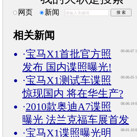
网页
新闻
相关新闻
·
宝马X1首批官方照
09-06-07 1
发布 国内谍照曝光!
·
宝马X1测试车谍照
09-06-05 1
惊现国内 将在华生产?
·
2010款奥迪A7谍照
08-06-19 0
曝光 法兰克福车展首发
·
宝马X1谍照曝光明
08-01-10 0