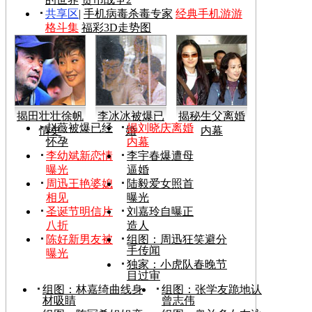
共享区
|
手机病毒杀毒专家
经典手机游游
格斗集
福彩3D走势图
揭田壮壮徐帆
李冰冰被爆已
揭秘生父离婚
赵薇被爆已经
揭刘晓庆离婚
情史
婚
内幕
怀孕
内幕
李幼斌新恋情
李宇春爆遭母
曝光
逼婚
周迅王艳婆媳
陆毅爱女照首
相见
曝光
圣诞节明信片
刘嘉玲自曝正
八折
造人
陈好新男友被
组图：周迅狂笑避分
手传闻
曝光
独家：小虎队春晚节
目过审
组图：林嘉绮曲线身
组图：张学友跪地认
材吸睛
曾志伟