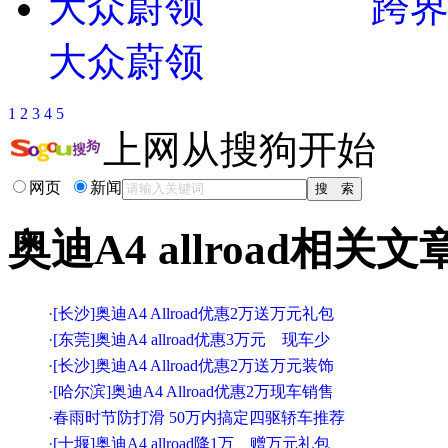
跨界
大众蔚领
1
2
3
4
5
上网从搜狗开始
网页
新闻
奥迪A4 allroad相关文
·
[长沙]奥迪A4 Allroad优惠2万送万元礼包
·
[东莞]奥迪A4 allroad优惠3万元 现车少
·
[长沙]奥迪A4 Allroad优惠2万送万元装饰
·
[哈尔滨]奥迪A4 Allroad优惠2万现车销售
·
春雨时节防打滑 50万内搞定四驱轿车推荐
·
[十堰]奥迪A4 allroad降1万 赠万元礼包