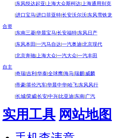
|
东风悦达起亚
|
上海大众斯柯达
|
上海通用别克
|
进口宝马
|
进口菲亚特
|
长安沃尔沃
|
东风雪铁龙
合资
|
东南三菱
|
华晨宝马
|
长安福特
|
东风日产
|
东风本田
|
一汽马自达
|
一汽奥迪
|
北京现代
|
北京奔驰
|
上海大众
|
一汽大众
|
一汽丰田
自主
|
奇瑞
|
吉利
|
华泰
|
全球鹰
|
海马
|
瑞麒
|
威麟
|
帝豪
|
英伦汽车
|
华晨中华
|
哈飞
|
东风风行
|
长城
|
荣威
|
长安
|
中兴
|
比亚迪
|
东南
|
广汽
实用工具
网站地图
手机查违章