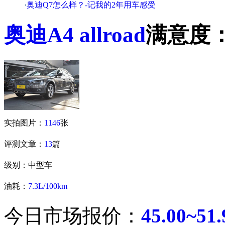
·
奥迪Q7怎么样？-记我的2年用车感受
奥迪
A4 allroad
满意度
实拍图片：
1146
张
评测文章：
13
篇
级别：中型车
油耗：
7.3L/100km
今日市场报价：
45.00~5