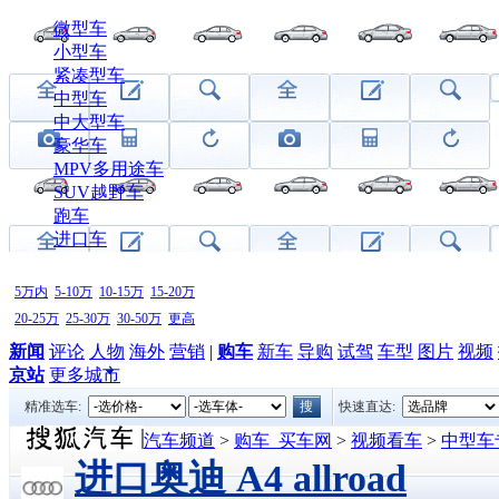
微型车
小型车
紧凑型车
中型车
中大型车
豪华车
MPV多用途车
SUV越野车
跑车
进口车
5万内
5-10万
10-15万
15-20万
20-25万
25-30万
30-50万
更高
新闻
评论
人物
海外
营销
|
购车
新车
导购
试驾
车型
图片
视频
京站
更多城市
精准选车:
快速直达:
汽车频道
>
购车_买车网
>
视频看车
>
中型车
进口奥迪 A4 allroad