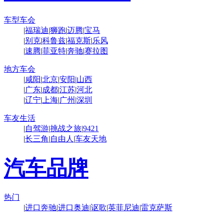
车型车会
|
福瑞迪
|
狮跑
|
迈腾
|
宝马
|
别克
|
科鲁兹
|
福克斯
|
乐风
|
速腾
|
菲亚特
|
奔驰
|
赛拉图
地方车会
|
咸阳
|
北京
|
安阳
|
山西
|
广东
|
成都
|
江苏
|
河北
|
辽宁
|
上海
|
广州
|
深圳
车友生活
|
自驾游
|
挑战之旅
|
9421
|
长三角
|
自由人
|
车友天地
汽车品牌
热门
|
进口奔驰
|
进口奥迪
|
讴歌
|
英菲尼迪
|
雷克萨斯