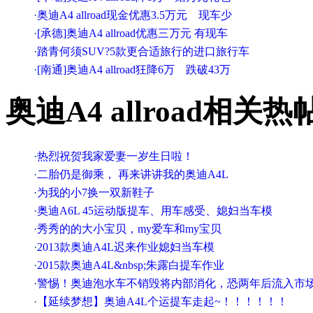
·
奥迪A4 allroad现金优惠3.5万元 现车少
·
[承德]奥迪A4 allroad优惠三万元 有现车
·
踏青何须SUV?5款更合适旅行的进口旅行车
·
[南通]奥迪A4 allroad狂降6万 跌破43万
奥迪A4 allroad相关热
·
热烈祝贺我家爱妻一岁生日啦！
·
二胎仍是御乘， 再来讲讲我的奥迪A4L
·
为我的小7换一双新鞋子
·
奥迪A6L 45运动版提车、用车感受、媳妇当车模
·
秀秀的的大小宝贝，my爱车和my宝贝
·
2013款奥迪A4L迟来作业媳妇当车模
·
2015款奥迪A4L&nbsp;朱露白提车作业
·
警惕！奥迪泡水车不销毁将内部消化，恐两年后流入市
·
【延续梦想】奥迪A4L个运提车走起~！！！！！！